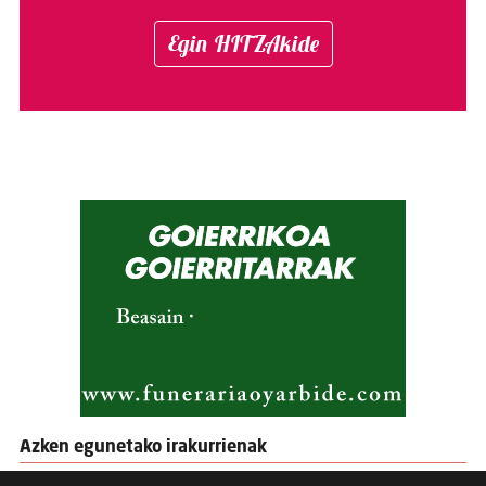
Egin HITZAkide
Azken egunetako irakurrienak