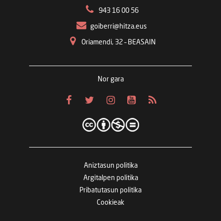
943 16 00 56
goiberri@hitza.eus
Oriamendi, 32 – BEASAIN
Nor gara
Aniztasun politika
Argitalpen politika
Pribatutasun politika
Cookieak