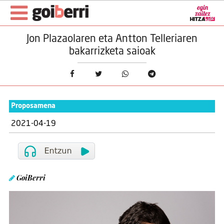
Jon Plazaolaren eta Antton Telleriaren
bakarrizketa saioak
Proposamena
2021-04-19
GoiBerri