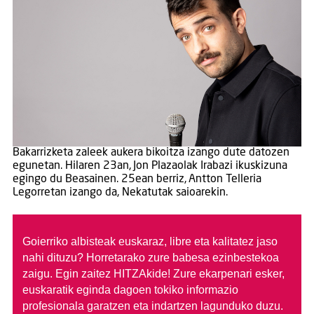
Bakarrizketa zaleek aukera bikoitza izango dute datozen
egunetan. Hilaren 23an, Jon Plazaolak Irabazi ikuskizuna
egingo du Beasainen. 25ean berriz, Antton Telleria
Legorretan izango da, Nekatutak saioarekin.
Goierriko albisteak euskaraz, libre eta kalitatez jaso
nahi dituzu?
Horretarako zure babesa ezinbestekoa
zaigu. Egin zaitez HITZAkide!
Zure ekarpenari esker,
euskaratik eginda dagoen tokiko informazio
profesionala garatzen eta indartzen lagunduko duzu.