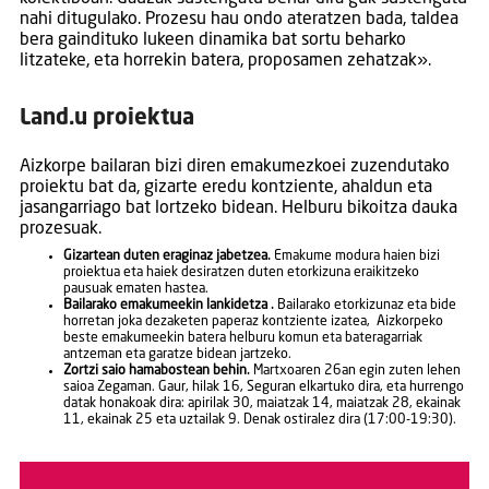
nahi ditugulako. Prozesu hau ondo ateratzen bada, taldea
bera gaindituko lukeen dinamika bat sortu beharko
litzateke, eta horrekin batera, proposamen zehatzak».
Land.u proiektua
Aizkorpe bailaran bizi diren emakumezkoei zuzendutako
proiektu bat da, gizarte eredu kontziente, ahaldun eta
jasangarriago bat lortzeko bidean. Helburu bikoitza dauka
prozesuak.
Gizartean duten eraginaz jabetzea.
Emakume modura haien bizi
proiektua eta haiek desiratzen duten etorkizuna eraikitzeko
pausuak ematen hastea.
Bailarako emakumeekin lankidetza .
Bailarako etorkizunaz eta bide
horretan joka dezaketen paperaz kontziente izatea, Aizkorpeko
beste emakumeekin batera helburu komun eta bateragarriak
antzeman eta garatze bidean jartzeko.
Zortzi saio hamabostean behin.
Martxoaren 26an egin zuten lehen
saioa Zegaman. Gaur, hilak 16, Seguran elkartuko dira, eta hurrengo
datak honakoak dira: apirilak 30, maiatzak 14, maiatzak 28, ekainak
11, ekainak 25 eta uztailak 9. Denak ostiralez dira (17:00-19:30).