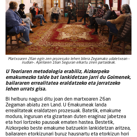
Martxoaren 26an egin zen prozesuko lehen bilera Zegamako udaletxean –
irudian–. Apirilaren 16an Seguran elkartu ziren partaideak.
U Teoriaren metodologia erabiliz, Aizkorpeko
emakumezko talde bat lankidetzan jarri du Goimenek,
bailararen errealitatea eraldatzeko eta jorratzeko
lehen urrats gisa.
Bi helburu nagusi ditu joan den martxoaren 26an
Zegaman abiatu zen Land. U Emakumeak landa
errealitateak eraldatzen prozesuak. Batetik, emakume
modura, inguruan eta gizartean duten eraginaz jabetzea
eta hori lortzeko pausoak ematen hastea. Bestetik,
Aizkorpeko beste emakume batzuekin lankidetzan aritzea,
bailararen etorkizunari buruz hausnartu eta etorkizun hori