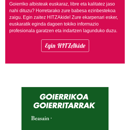
Goierriko albisteak euskaraz, libre eta kalitatez jaso
nahi dituzu?
Horretarako zure babesa ezinbestekoa
zaigu. Egin zaitez HITZAkide!
Zure ekarpenari esker,
euskaratik eginda dagoen tokiko informazio
profesionala garatzen eta indartzen lagunduko duzu.
Egin HITZAkide