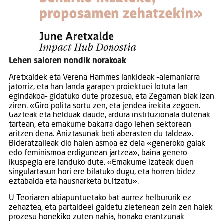
Lehen saioren nondik norakoak
Aretxaldek eta Verena Hammes lankideak –alemaniarra
jatorriz, eta han landa garapen proiektuei lotuta lan
egindakoa– gidatuko dute prozesua, eta Zegaman biak izan
ziren. «Giro polita sortu zen, eta jendea irekita zegoen.
Gazteak eta helduak daude, ardura instituzionala dutenak
tartean, eta emakume bakarra dago lehen sektorean
aritzen dena. Aniztasunak beti aberasten du taldea».
Bideratzaileak dio haien asmoa ez dela «generoko gaiak
edo feminismoa erdigunean jartzea», baina genero
ikuspegia ere landuko dute. «Emakume izateak duen
singulartasun hori ere bilatuko dugu, eta horren bidez
eztabaida eta hausnarketa bultzatu».
U Teoriaren abiapuntuetako bat aurrez helbururik ez
zehaztea, eta partaideei galdetu zietenean zein zen haiek
prozesu honekiko zuten nahia, honako erantzunak