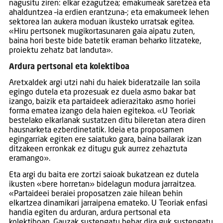
nagusitu ziren: elkar ezagutzea; emakumeak saretzea eta
ahalduntzea –ia erdien erantzuna–; eta emakumeek lehen
sektorea lan aukera moduan ikusteko urratsak egitea.
«Hiru pertsonek mugikortasunaren gaia aipatu zuten,
baina hori beste bide batetik eraman beharko litzateke,
proiektu zehatz bat landuta».
Ardura pertsonal eta kolektiboa
Aretxaldek argi utzi nahi du haiek bideratzaile lan soila
egingo dutela eta prozesuak ez duela asmo bakar bat
izango, baizik eta partaideek adierazitako asmo horiei
forma ematea izango dela haien egitekoa. «U Teoriak
bestelako elkarlanak sustatzen ditu bileretan atera diren
hausnarketa ezberdinetatik. Ideia eta proposamen
egingarriak egiten ere saiatuko gara, baina bailarak izan
ditzakeen erronkak ez ditugu guk aurrez zehaztuta
eramango».
Eta argi du baita ere zortzi saioak bukatzean ez dutela
ikusten «bere horretan» bidelagun modura jarraitzea.
«Partaideei beraiei proposatzen zaie hilean behin
elkartzea dinamikari jarraipena emateko. U Teoriak enfasi
handia egiten du arduran, ardura pertsonal eta
kolektiboan. Gauzak sustengatu behar dira guk sustengatu