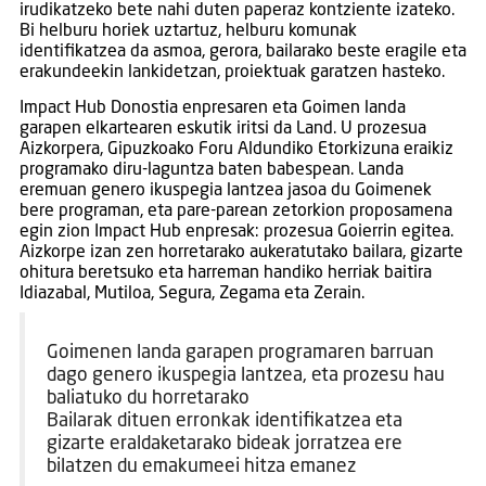
irudikatzeko bete nahi duten paperaz kontziente izateko.
Bi helburu horiek uztartuz, helburu komunak
identifikatzea da asmoa, gerora, bailarako beste eragile eta
erakundeekin lankidetzan, proiektuak garatzen hasteko.
Impact Hub Donostia enpresaren eta Goimen landa
garapen elkartearen eskutik iritsi da Land. U prozesua
Aizkorpera, Gipuzkoako Foru Aldundiko Etorkizuna eraikiz
programako diru-laguntza baten babespean. Landa
eremuan genero ikuspegia lantzea jasoa du Goimenek
bere programan, eta pare-parean zetorkion proposamena
egin zion Impact Hub enpresak: prozesua Goierrin egitea.
Aizkorpe izan zen horretarako aukeratutako bailara, gizarte
ohitura beretsuko eta harreman handiko herriak baitira
Idiazabal, Mutiloa, Segura, Zegama eta Zerain.
Goimenen landa garapen programaren barruan
dago genero ikuspegia lantzea, eta prozesu hau
baliatuko du horretarako
Bailarak dituen erronkak identifikatzea eta
gizarte eraldaketarako bideak jorratzea ere
bilatzen du emakumeei hitza emanez