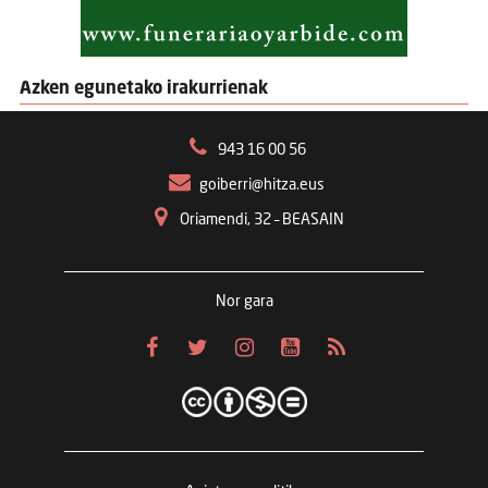
Azken egunetako irakurrienak
943 16 00 56
goiberri@hitza.eus
Oriamendi, 32 – BEASAIN
Nor gara