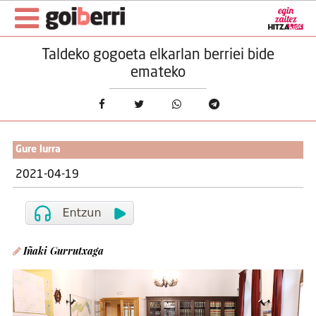
Taldeko gogoeta elkarlan berriei bide
emateko
Gure lurra
2021-04-19
Iñaki Gurrutxaga