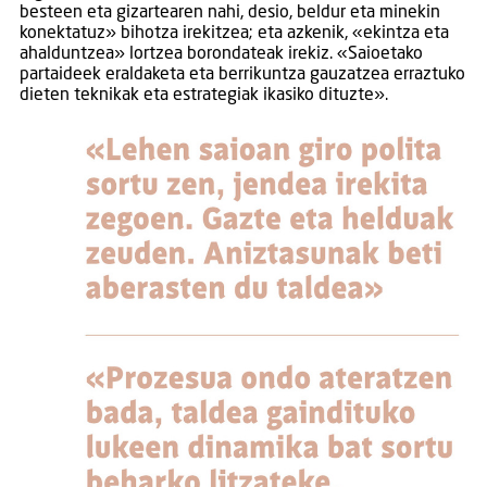
besteen eta gizartearen nahi, desio, beldur eta minekin
konektatuz» bihotza irekitzea; eta azkenik, «ekintza eta
ahalduntzea» lortzea borondateak irekiz. «Saioetako
partaideek eraldaketa eta berrikuntza gauzatzea erraztuko
dieten teknikak eta estrategiak ikasiko dituzte».