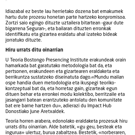
Idiazabal ez beste lau herrietako dozena bat emakumek
hartu dute prozesu honetan parte hartzeko konpromisoa.
Zortzi saio egingo dituzte uztailera bitartean –gaur dute
bigarrena Seguran–, eta bailaran dituzten erronkak
identifikatu eta gizartea eraldatu ahal izateko bideak
jorratuko dituzte.
Hiru urrats ditu oinarrian
U Teoria Bostongo Presencing Institute erakundeak orain
hamarkada bat garatutako metodologia bat da, eta
pertsonen, erakundeen eta gizartearen eraldaketa eta
berrikuntza sustatzeko diseinatuta dago.«Mundu mailan
ospe handia duen metodologia eta ikuspegi teoriko-
kontzeptual bat da, eta horretaz gain, gizarteak egun
dituen behar eta erronkei modu kolektibo, berritzaile eta
jasangarri batean erantzuteko antolatu den komunitate
bat ere barne hartzen du», adierazi du Impact Hub
Donostiako June Aretxaldek.
Teoria horren arabera, edonolako eraldaketa prozesuk hiru
urrats ditu oinarrian. Alde batetik, «gu geu, besteak eta
ingurua» ulertuz, burua zabaltzea. Bestetik, «norberaren,