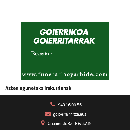
Azken egunetako irakurrienak
943 16 00 56
goiberri@hitza.eus
Oriamendi, 32 – BEASAIN