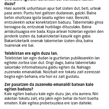
duzu?
Hasi aurretik urduritasun apur bat izaten dut, beti, urteak
pasa arren. Puntu hori galtzen dudanean, gaizki. Baina
behin oholtzara igota lasaitu egiten naiz. Bereziki,
entzuleekin azkar konektatzen baduzu. Tabernetako giroa
beroagoa da, entzuleak hurbilago dituzulako. Baina
arriskutsuagoa ere bada. Kopa artean hizketan egoten den
jenderik izaten da, bakarrizketari kasurik egin gabe.
Bakarrizketarik onenak tabernetan izaten dira, baina
txarrenak ere bai.
Telebistan ere egin duzu lan.
Telebistan lan egin dudan ia guztietan publikoarekin lan
egiteko zortea izan dut. Ongi dago, baina tabernetako
saioetako informaltasuna galdu egiten da. Nahiago
zuzeneko emanaldiak. Noizbait ere tokatu zait ezerezari
begira egin beharra, eta hori ez zait gustatu.
Zer pasatzen da zuzeneko emanaldi batean kale
egiten baduzu?
Kale egiten baduzu kale egin duzu. Jan, eta aurrera. Niri
askotan tokatu zait, eta jakin egin behar da horri buelta
ematen. Kale egitea probetxuzkoa ere izan daiteke.