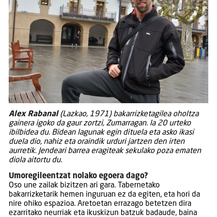
Alex Rabanal
(Lazkao, 1971) bakarrizketagilea oholtza
gainera igoko da gaur zortzi, Zumarragan. Ia 20 urteko
ibilbidea du. Bidean lagunak egin dituela eta asko ikasi
duela dio, nahiz eta oraindik urduri jartzen den irten
aurretik. Jendeari barrea eragiteak sekulako poza ematen
diola aitortu du.
Umoregileentzat nolako egoera dago?
Oso une zailak bizitzen ari gara. Tabernetako
bakarrizketarik hemen inguruan ez da egiten, eta hori da
nire ohiko espazioa. Aretoetan errazago betetzen dira
ezarritako neurriak eta ikuskizun batzuk badaude, baina