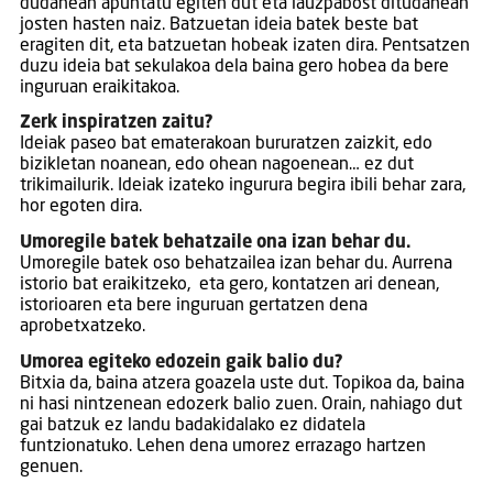
dudanean apuntatu egiten dut eta lauzpabost ditudanean
josten hasten naiz. Batzuetan ideia batek beste bat
eragiten dit, eta batzuetan hobeak izaten dira. Pentsatzen
duzu ideia bat sekulakoa dela baina gero hobea da bere
inguruan eraikitakoa.
Zerk inspiratzen zaitu?
Ideiak paseo bat ematerakoan bururatzen zaizkit, edo
bizikletan noanean, edo ohean nagoenean… ez dut
trikimailurik. Ideiak izateko ingurura begira ibili behar zara,
hor egoten dira.
Umoregile batek behatzaile ona izan behar du.
Umoregile batek oso behatzailea izan behar du. Aurrena
istorio bat eraikitzeko, eta gero, kontatzen ari denean,
istorioaren eta bere inguruan gertatzen dena
aprobetxatzeko.
Umorea egiteko edozein gaik balio du?
Bitxia da, baina atzera goazela uste dut. Topikoa da, baina
ni hasi nintzenean edozerk balio zuen. Orain, nahiago dut
gai batzuk ez landu badakidalako ez didatela
funtzionatuko. Lehen dena umorez errazago hartzen
genuen.