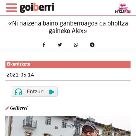
«Ni naizena baino ganberroagoa da oholtza
gaineko Alex»
Elkarrizketa
2021-05-14
GoiBerri