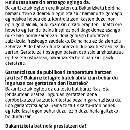
Heldutasunarekin errazago egingo da.
Bakarrizketak egiten ere ikasten da. Bakarrizketa berdina
hamar urteko aldearekin egin eta ziur hamar urte geroago
egindakoa hobea dela. Kontrolatzen ikasten duzu, non
egin geldialdiak, publikoarekin elkarri eragiten… Idatzi ere
hobeto egiten da, baina inspirazioari dagokionez esango
nuke hasi berria zarenean ideia gehiago bururatzen
zaizkizula, freskoago zaudelako. Baina hau ez da zientzia
zehatza. Alde batean funtzionatzen duenak bestean ez du
zertan. Gertatu zait ostegun batean oso saio arrakastatsua
egitea eta ostiralean, bakarrizketa berdinarekin, gaizki
ateratzea.
Garrantzitsua da publikoari tenperatura hartzen
jakitea? Bakarrizketagile batek abila izan behar du
inguruan zer gertatzen den ikusteko?
Bakarrizketak egitea ez da testu bat buruz ikasi eta
jendaurrean esatea. Inguruan gertatzen dena
aprobetxatzea batzuetan testua bezain garrantzitsua da.
Edo garrantzitsuagoa. Baina testutik sartu-irten horiek
egiteko lasai egon behar duzu, ezin duzu haria galtzeko
beldurra izan.
Bakarrizketa bat nola prestatzen da?