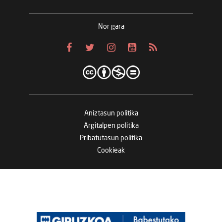
Nor gara
Aniztasun politika
Argitalpen politika
Pribatutasun politika
Cookieak