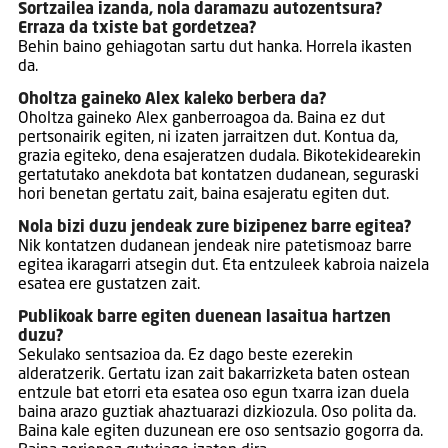
Sortzailea izanda, nola daramazu autozentsura?
Erraza da txiste bat gordetzea?
Behin baino gehiagotan sartu dut hanka. Horrela ikasten
da.
Oholtza gaineko Alex kaleko berbera da?
Oholtza gaineko Alex ganberroagoa da. Baina ez dut
pertsonairik egiten, ni izaten jarraitzen dut. Kontua da,
grazia egiteko, dena esajeratzen dudala. Bikotekidearekin
gertatutako anekdota bat kontatzen dudanean, seguraski
hori benetan gertatu zait, baina esajeratu egiten dut.
Nola bizi duzu jendeak zure bizipenez barre egitea?
Nik kontatzen dudanean jendeak nire patetismoaz barre
egitea ikaragarri atsegin dut. Eta entzuleek kabroia naizela
esatea ere gustatzen zait.
Publikoak barre egiten duenean lasaitua hartzen
duzu?
Sekulako sentsazioa da. Ez dago beste ezerekin
alderatzerik. Gertatu izan zait bakarrizketa baten ostean
entzule bat etorri eta esatea oso egun txarra izan duela
baina arazo guztiak ahaztuarazi dizkiozula. Oso polita da.
Baina kale egiten duzunean ere oso sentsazio gogorra da.