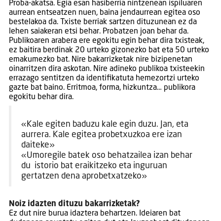
Proba-akatsa. Egia esan hasiberria nintzenean ispiluaren
aurrean entseatzen nuen, baina jendaurrean egitea oso
bestelakoa da. Txiste berriak sartzen dituzunean ez da
lehen saiakeran etsi behar. Probatzen joan behar da.
Publikoaren arabera ere egokitu egin behar dira txisteak,
ez baitira berdinak 20 urteko gizonezko bat eta 50 urteko
emakumezko bat. Nire bakarrizketak nire bizipenetan
oinarritzen dira askotan. Nire adineko publikoa txisteekin
errazago sentitzen da identifikatuta hemezortzi urteko
gazte bat baino. Erritmoa, forma, hizkuntza… publikora
egokitu behar dira.
«Kale egiten baduzu kale egin duzu. Jan, eta
aurrera. Kale egitea probetxuzkoa ere izan
daiteke»
«Umoregile batek oso behatzailea izan behar
du istorio bat eraikitzeko eta inguruan
gertatzen dena aprobetxatzeko»
Noiz idazten dituzu bakarrizketak?
Ez dut nire burua idaztera behartzen. Ideiaren bat