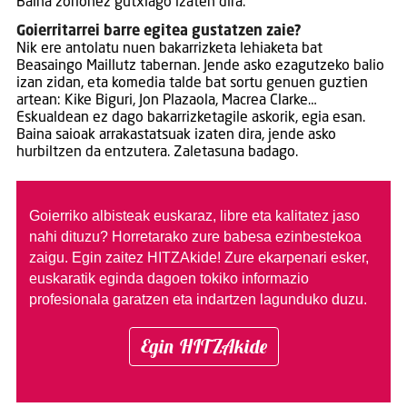
Baina zorionez gutxiago izaten dira.
Goierritarrei barre egitea gustatzen zaie?
Nik ere antolatu nuen bakarrizketa lehiaketa bat
Beasaingo Maillutz tabernan. Jende asko ezagutzeko balio
izan zidan, eta komedia talde bat sortu genuen guztien
artean: Kike Biguri, Jon Plazaola, Macrea Clarke…
Eskualdean ez dago bakarrizketagile askorik, egia esan.
Baina saioak arrakastatsuak izaten dira, jende asko
hurbiltzen da entzutera. Zaletasuna badago.
Goierriko albisteak euskaraz, libre eta kalitatez jaso
nahi dituzu?
Horretarako zure babesa ezinbestekoa
zaigu. Egin zaitez HITZAkide!
Zure ekarpenari esker,
euskaratik eginda dagoen tokiko informazio
profesionala garatzen eta indartzen lagunduko duzu.
Egin HITZAkide