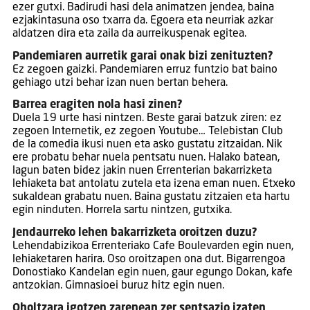
ezer gutxi. Badirudi hasi dela animatzen jendea, baina
ezjakintasuna oso txarra da. Egoera eta neurriak azkar
aldatzen dira eta zaila da aurreikuspenak egitea.
Pandemiaren aurretik garai onak bizi zenituzten?
Ez zegoen gaizki. Pandemiaren erruz funtzio bat baino
gehiago utzi behar izan nuen bertan behera.
Barrea eragiten nola hasi zinen?
Duela 19 urte hasi nintzen. Beste garai batzuk ziren: ez
zegoen Internetik, ez zegoen Youtube… Telebistan Club
de la comedia ikusi nuen eta asko gustatu zitzaidan. Nik
ere probatu behar nuela pentsatu nuen. Halako batean,
lagun baten bidez jakin nuen Errenterian bakarrizketa
lehiaketa bat antolatu zutela eta izena eman nuen. Etxeko
sukaldean grabatu nuen. Baina gustatu zitzaien eta hartu
egin ninduten. Horrela sartu nintzen, gutxika.
Jendaurreko lehen bakarrizketa oroitzen duzu?
Lehendabizikoa Errenteriako Cafe Boulevarden egin nuen,
lehiaketaren harira. Oso oroitzapen ona dut. Bigarrengoa
Donostiako Kandelan egin nuen, gaur egungo Dokan, kafe
antzokian. Gimnasioei buruz hitz egin nuen.
Oholtzara igotzen zarenean zer sentsazio izaten