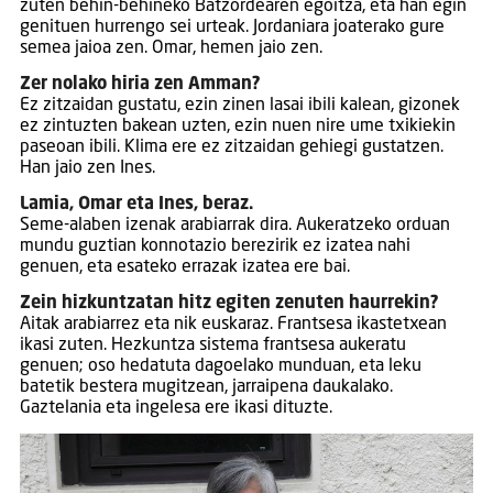
zuten behin-behineko Batzordearen egoitza, eta han egin
genituen hurrengo sei urteak. Jordaniara joaterako gure
semea jaioa zen. Omar, hemen jaio zen.
Zer nolako hiria zen Amman?
Ez zitzaidan gustatu, ezin zinen lasai ibili kalean, gizonek
ez zintuzten bakean uzten, ezin nuen nire ume txikiekin
paseoan ibili. Klima ere ez zitzaidan gehiegi gustatzen.
Han jaio zen Ines.
Lamia, Omar eta Ines, beraz.
Seme-alaben izenak arabiarrak dira. Aukeratzeko orduan
mundu guztian konnotazio berezirik ez izatea nahi
genuen, eta esateko errazak izatea ere bai.
Zein hizkuntzatan hitz egiten zenuten haurrekin?
Aitak arabiarrez eta nik euskaraz. Frantsesa ikastetxean
ikasi zuten. Hezkuntza sistema frantsesa aukeratu
genuen; oso hedatuta dagoelako munduan, eta leku
batetik bestera mugitzean, jarraipena daukalako.
Gaztelania eta ingelesa ere ikasi dituzte.