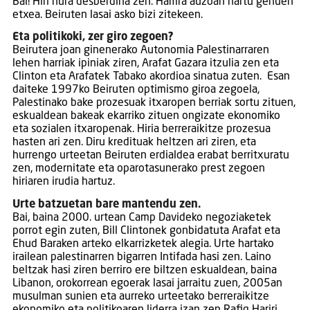
Bai! Hiri hura desberdina zen. Hamra auzoan hartu genuen
etxea. Beiruten lasai asko bizi zitekeen.
Eta politikoki, zer giro zegoen?
Beirutera joan ginenerako Autonomia Palestinarraren
lehen harriak ipiniak ziren, Arafat Gazara itzulia zen eta
Clinton eta Arafatek Tabako akordioa sinatua zuten. Esan
daiteke 1997ko Beiruten optimismo giroa zegoela,
Palestinako bake prozesuak itxaropen berriak sortu zituen,
eskualdean bakeak ekarriko zituen ongizate ekonomiko
eta sozialen itxaropenak. Hiria berreraikitze prozesua
hasten ari zen. Diru kredituak heltzen ari ziren, eta
hurrengo urteetan Beiruten erdialdea erabat berritxuratu
zen, modernitate eta oparotasunerako prest zegoen
hiriaren irudia hartuz.
Urte batzuetan bare mantendu zen.
Bai, baina 2000. urtean Camp Davideko negoziaketek
porrot egin zuten, Bill Clintonek gonbidatuta Arafat eta
Ehud Baraken arteko elkarrizketek alegia. Urte hartako
irailean palestinarren bigarren Intifada hasi zen. Laino
beltzak hasi ziren berriro ere biltzen eskualdean, baina
Libanon, orokorrean egoerak lasai jarraitu zuen, 2005an
musulman sunien eta aurreko urteetako berreraikitze