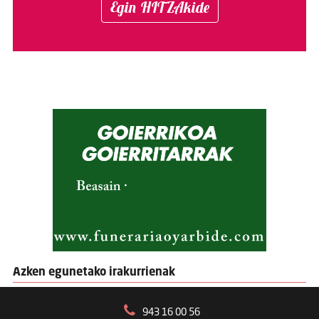
Egin HITZAkide
Azken egunetako irakurrienak
943 16 00 56