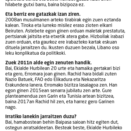
hilabete gutxi barru, baina bizipoza ez.
Eta berriz ere gatazkak izan ziren.
2008an musulmanen arteko tirabirak egin zuen eztanda
kalean. Tiroka eta lurreko misilez eraso zioten elkarri
Beiruten. Astebete egon ginen orduan maletak prestatuta,
pertsianak jaitsita eta etxetik atera gabe. Hizbollak irabazi
zuen orduan, eta gaurkoz ere irabazteko kartak eskuan
dituela jarraitzen du. Ikusten duzuen bezala, Libano oso
leku konplikatua da politikoki.
Zuek 2011n alde egin zenuten handik.
Bai, Ekialde Hurbilean 20 urte eta hamaika gertakari bizi
eta gero, Erromara joan ginen. Rachid hara bidali zuten
Nazio Batuek, FAO edo Elikadura eta Nekazaritza
Erakundera lanera. Erromako bizitza lasaiagoa zen. Han
egon ginen 2015ean senarra jubilatu zen arte. Gure
planteamendua zen Garin eta Tunisia artean bizitzea,
baina 2017an Rachid hil zen, eta harrez gero Garinen
nago.
Irratiko lanekin jarraitzen duzu?
Bai, hamabostean behin Baipasa saioan hitz egiten dut,
ostegun arratsaldeetan. Besteak beste, Ekialde Hurbileko