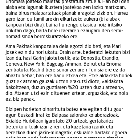
Erromara joateko maletak prestatuta zituela. Han bizi den
alaba eta lagunak ikustera joatekoa zen iazko martxoan,
baina birus malapartatuak planak eragotzi zizkion. Harrez
gero izan du familiarekin elkartzeko aukera (bi alabak
kanpoan bizi dira), baina hurrengo okasioa noiz iritsiko
irrikitan dago, baita bere izaeraren ezaugarri den semi-
nomadismoa berreskuratzeko ere.
Ama Pakitak kanpozalea dela egotzi dio beti, eta Mari
Josek ezin du hori ukatu. Orain arte, bederatzi lekutan bizi
izan da, hasi Garin jaiotetxetik, eta Donostia, Erandio,
Geneva, New York, Bagdag, Amman, Beirut eta Erroma
zenbatuta. Rachid bere senar zenaren Tunisia ere ez da
ahaztu behar, han ere badu etxea eta. Etxe aldaketa horiek
guztiek atzean gauzak uzten erakutsi diote, «aldaketa
bakoitzean, duzun guztiaren %20 uzten duzu atzean»,
dio. Atzean utzi ezin dituenen artean, argazkiak, eta nola
ez, bizipenak.
Bizipen horietan oinarrituta batez ere egiten ditu gaur
egun Euskadi Irratiko Baipasa saiorako kolaborazioak.
Ekialde Hurbilean igarotako 20 urteak, gertakariez
beteriko urteak izan ziren, eta kazetaria izanik eta
berezkoa duen jakin-minagatik, eskualde hartako egoera