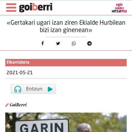
«Gertakari ugari izan ziren Ekialde Hurbilean
bizi izan ginenean»
Elkarrizketa
2021-05-21
GoiBerri