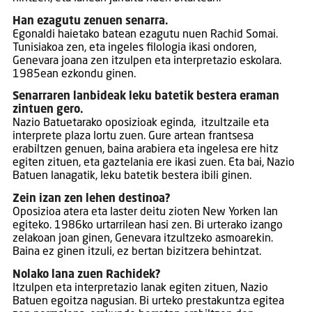
Han ezagutu zenuen senarra.
Egonaldi haietako batean ezagutu nuen Rachid Somai.
Tunisiakoa zen, eta ingeles filologia ikasi ondoren,
Genevara joana zen itzulpen eta interpretazio eskolara.
1985ean ezkondu ginen.
Senarraren lanbideak leku batetik bestera eraman
zintuen gero.
Nazio Batuetarako oposizioak eginda, itzultzaile eta
interprete plaza lortu zuen. Gure artean frantsesa
erabiltzen genuen, baina arabiera eta ingelesa ere hitz
egiten zituen, eta gaztelania ere ikasi zuen. Eta bai, Nazio
Batuen lanagatik, leku batetik bestera ibili ginen.
Zein izan zen lehen destinoa?
Oposizioa atera eta laster deitu zioten New Yorken lan
egiteko. 1986ko urtarrilean hasi zen. Bi urterako izango
zelakoan joan ginen, Genevara itzultzeko asmoarekin.
Baina ez ginen itzuli, ez bertan bizitzera behintzat.
Nolako lana zuen Rachidek?
Itzulpen eta interpretazio lanak egiten zituen, Nazio
Batuen egoitza nagusian. Bi urteko prestakuntza egitea