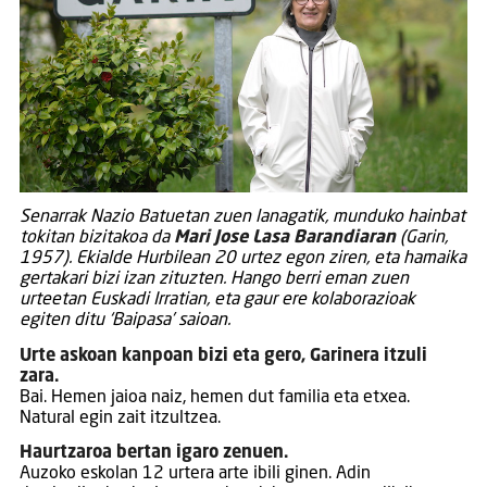
Senarrak Nazio Batuetan zuen lanagatik, munduko hainbat
tokitan bizitakoa da
Mari Jose Lasa Barandiaran
(Garin,
1957). Ekialde Hurbilean 20 urtez egon ziren, eta hamaika
gertakari bizi izan zituzten. Hango berri eman zuen
urteetan Euskadi Irratian, eta gaur ere kolaborazioak
egiten ditu ‘Baipasa’ saioan.
Urte askoan kanpoan bizi eta gero, Garinera itzuli
zara.
Bai. Hemen jaioa naiz, hemen dut familia eta etxea.
Natural egin zait itzultzea.
Haurtzaroa bertan igaro zenuen.
Auzoko eskolan 12 urtera arte ibili ginen. Adin