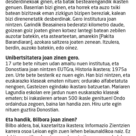
desderdinekoak ginen, eta batak bestearengandik ikasten
genuen. Baserrian bizi ginen, eta horrek eta auzo txiki
batean bizitzeak eman zizkigun bizipen bereziak, kalean
bizi direnenetatik desberdinak. Gero institutura joan
nintzen. Garindik Beasainera bederatzi kilometro daude,
goizean goiz joaten ginen kotxez lantegi batean zebilen
auzotar batekin, eta astearteetan, amarekin [Pakita
Barandiaran], azokara saltzera joaten zenean. Itzulera,
berdin, auzoko batekin, edo oinez.
Unibertsitatera joan zinen gero.
17 urte bete nituen udan amaitu nuen institutua, eta
Donostiara joan nintzen EUTGra, Historia ikastera; 1975a
zen. Urte bete besterik ez nuen egin. Han bizi nintzen, eta
euskarazko klaseak ematen nituen; ordurako alfabetatuta
nengoen, Gasteizen egindako ikastaro batzuetan. Mariaren
Lagundia eskolan ere jardun nuen euskarazko klaseak
ematen; bi irakasleren artean 500 ikasle genituen! Ondo
ordaindua zegoen, baina lan handia zen. Hiru urte egin
nituen guztira Donostian.
Eta handik, Bilbora joan zinen?
Bilbo aldera, bai, kazetaritza ikastera; Informazio Zientzien
karrera osoa Leioan egin zuen lehen belaunaldikoa naiz. Ez