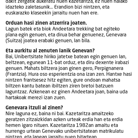
dakit zergatik aukeratu nuen kazetaritza, ez nuen halako
idazteko zaletasunik… Erandion bizi nintzen, eta
euskarazko klaseekin jarraitu nuen han ere.
Orduan hasi zinen atzerrira joaten.
Lagun batek eta biok Andeetara trekking bat egiteko
plana egin genuen, eta dirua behar genuenez, Genevara
(Suitza) joatea erabaki genuen, lan bila.
Eta aurkitu al zenuten lanik Genevan?
Bai, Unibertsitate hiriko jatetxe batean egin genuen lan,
beltzean, egunean 11-bat orduz, eta diru dexente irabazi
genuen. Mahats biltzera joan ginen gero, Perpignanera
(Frantzia). Hura oso esperientzia ona izan zen. Hantxe hasi
nintzen frantsesez hitz egiten, gure ondoan mahatsa
biltzen kantu batean ibiltzen ziren bretoi batzuen
laguntzaz. Azkenean ez ginen Andeetara joan, baina uda
hartakoak merezi izan zuen.
Genevara itzuli al zinen?
Nire laguna ez, baina ni bai. Kazetaritza amaitzeko
geratzen zitzaizkidan azken urteak erdia han eta erdia
hemen igaro nituen. Kazetaritza 1982an amaitu eta
hurrengo urtean Genevako unibertsitatean matrikulatu
nintzen, eta lanean jarraitu nuen bitartean.