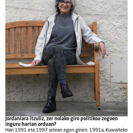
Jordaniara itzuliz, zer nolako giro politikoa zegoen
inguru hartan orduan?
Han 1991 eta 1997 artean egon ginen. 1991a, Kuwaiteko