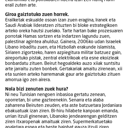
ekonomiko eta politikoaren liderra izan zen Rafiq Hariri
erail zuten arte.
Giroa gaiztotuko zuen horrek.
Erailketak eskualde osoan izan zuen eragina, Iranek eta
Saudi Arabiak lideratzen zituzten bi bloke estrategikoen
arteko oreka hautsi zuelako. Tarte hartan bake prozesuaren
porrotak Hamas sortzen eta indartzen lagundu zuen,
palestinar agintea ahulduz. Gainera, 2006ko udan Israelek
Libano inbaditu zuen, eta Hizbollah erakunde islamista,
Siriaren zigortzeko, haren azpiegitura militar batzuez gain,
aireportuko pistak, zentral elektrikoak eta esne ekoizleak
bonbardatu zituen. Beirut hegoaldeko auzo xiiak suntsitu
arte jarraitu zuten bonbek. Gertakariak amaitu zirenean, xii
eta sunien arteko harremanak gaur arte gaiztotuko zituen
amorrua igo zen airera.
Nola bizi zenuten zuek hura?
Ni neu Tunisian nengoen inbasioa gertatu zenean,
oporretan, bi ume gazteenekin. Senarra eta alaba
zaharrena Beiruten zeuden, eta aste batzuetara Jordaniara
ebakuatuak izan ziren. Bi-hiru hilabete kanpoan emanda,
urrian itzuli ginenean, Libanoko jendearengan gelditzen
ziren itxaropenak amaituak ziren. Supermerkatuetako
apaletara esnea eta beste hainbat gauza itzuli ziren