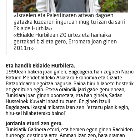
«Israelen eta Palestinaren artean dagoen
gatazka luzearen inguruan mugitu izan da sarri
Ekialde Hurbila»
«Ekialde Hurbilean 20 urtez eta hamaika
gertakari bizi eta gero, Erromara joan ginen
2011n»
Eta handik Ekialde Hurbilera.
1990ean Irakera joan ginen, Bagdagera. han zegoen Nazio
Batuen Mendebaldeko Asiarako Ekonomia eta Gizarte
Batzordearen egoitza nagusia. Baina hiru hilabete besterik
ez genituen egin. Etxea oraindik jarri gabe genuenean,
Tunisiara joan ginen oporretara, eta han ginela, Sadan
Husseinek Kuwait inbaditu zuen. Ez ginen itzuli
Bagdagera. Ikasgai mikatza izan zen: ‘etzazu planik egin,
hiru-sei hilabeterako baino!’
Jordania etorri zen gero.
Tunisiatik Garinera etorri, eta hemen egon ginen Rachiden
hurrengo destinora arte. Amman izan zen, hara eraman