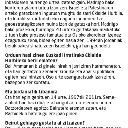
inbasioaren hurrengo urtea izateaz gain, Madrilgo bake
konferentziaren urtea izan zen. Israel eta Palestinaren
arteko gatazkaren inguruan mugitu da sarri Ekialde Hurbila,
eta lurraldea kontrolatzeko dagoen indar-neurtze
geoestrategikoaren muina izan da gatazka hori. Madrilgo
bake prozesua, hurrengo 20 urteko gertakariak markatuko
zituen bake prozesu famatua eta Osloko akordioen izenez
ezagutuko zena, bidea egiten hasia zen. 1994an Jordaniak
berak bakea sinatu zuen Israelekin, gu han geundela.
Orduan hasi zinen Euskadi Irratirako Ekialde
Hurbileko berri ematen?
Bai. Ammanen bizi ginela, nirekin jarri ziren harremanetan,
eta han gertatzen zenaren kronika eta analisi politikoa
egiten hasi nintzen. Oso urte esanguratsuak izan ziren,
bazegoen zer kontatu.
Eta Jordaniatik Libanora.
Eta han egin genituen 14 urte, 1997tik 2011ra. Seme-
alabak han hazi dira, eta hangotzat dute euren burua.
Batzordearen egoitza Beirutera eraman zuten, eta
Rachidekin batera gu ere joan ginen.
Beirut gehiago gustatu al zitzaizun?