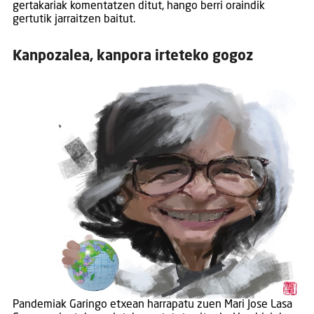
gertakariak komentatzen ditut, hango berri oraindik
gertutik jarraitzen baitut.
Kanpozalea, kanpora irteteko gogoz
Pandemiak Garingo etxean harrapatu zuen Mari Jose Lasa