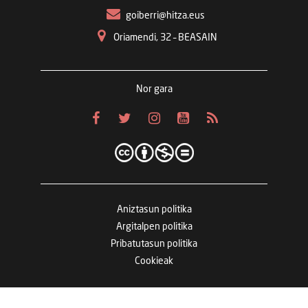
goiberri@hitza.eus
Oriamendi, 32 – BEASAIN
Nor gara
Aniztasun politika
Argitalpen politika
Pribatutasun politika
Cookieak