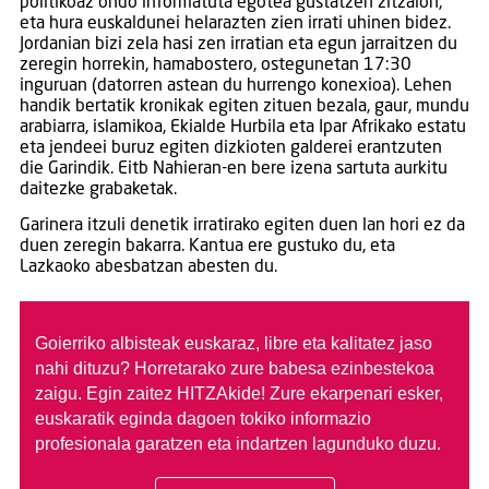
politikoaz ondo informatuta egotea gustatzen zitzaion,
eta hura euskaldunei helarazten zien irrati uhinen bidez.
Jordanian bizi zela hasi zen irratian eta egun jarraitzen du
zeregin horrekin, hamabostero, ostegunetan 17:30
inguruan (datorren astean du hurrengo konexioa). Lehen
handik bertatik kronikak egiten zituen bezala, gaur, mundu
arabiarra, islamikoa, Ekialde Hurbila eta Ipar Afrikako estatu
eta jendeei buruz egiten dizkioten galderei erantzuten
die Garindik. Eitb Nahieran-en bere izena sartuta aurkitu
daitezke grabaketak.
Garinera itzuli denetik irratirako egiten duen lan hori ez da
duen zeregin bakarra. Kantua ere gustuko du, eta
Lazkaoko abesbatzan abesten du.
Goierriko albisteak euskaraz, libre eta kalitatez jaso
nahi dituzu?
Horretarako zure babesa ezinbestekoa
zaigu. Egin zaitez HITZAkide!
Zure ekarpenari esker,
euskaratik eginda dagoen tokiko informazio
profesionala garatzen eta indartzen lagunduko duzu.