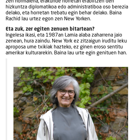
zen normalena, erakunde horretan erabiltzen den
hizkuntza diplomatikoa edo administratiboa oso berezia
delako, eta horretan trebatu egin behar delako. Baina
Rachid lau urtez egon zen New Yorken.
Eta zuk, zer egiten zenuen bitartean?
Ingelesa ikasi, eta 1987an Lamia alaba zaharrena jaio
zenean, hura zaindu. New York ez zitzaigun iruditu leku
aproposa ume txikiak hazteko, ez ginen eroso sentitu
amerikar kulturarekin. Baina lau urte egin genituen han.