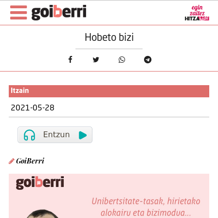
Hobeto bizi
Itzain
2021-05-28
GoiBerri