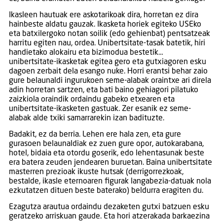
Ikasleen hautuak ere askotarikoak dira, horretan ez dira
hainbeste aldatu gauzak. Ikasketa horiek egiteko USEko
eta batxilergoko notan soilik (edo gehienbat) pentsatzeak
harritu egiten nau, ordea. Unibertsitate-tasak batetik, hiri
handietako alokairu eta bizimodua bestetik…
unibertsitate-ikasketak egitea gero eta gutxiagoren esku
dagoen zerbait dela esango nuke. Horri erantsi behar zaio
gure belaunaldi ingurukoen seme-alabak oraintxe ari direla
adin horretan sartzen, eta bati baino gehiagori pilatuko
zaizkiola oraindik ordaindu gabeko etxearen eta
unibertsitate-ikasketen gastuak. Zer esanik ez seme-
alabak alde txiki samarrarekin izan badituzte.
Badakit, ez da berria. Lehen ere hala zen, eta gure
gurasoen belaunaldiak ez zuen gure opor, autokarabana,
hotel, bidaia eta otordu goserik, edo lehentasunak beste
era batera zeuden jendearen buruetan. Baina unibertsitate
masterren prezioak ikuste hutsak (derrigorrezkoak,
bestalde, ikasle eternoaren figurak langabezia-datuak nola
ezkutatzen dituen beste baterako) beldurra eragiten du.
Ezagutza arautua ordaindu dezaketen gutxi batzuen esku
geratzeko arriskuan gaude. Eta hori atzerakada barkaezina