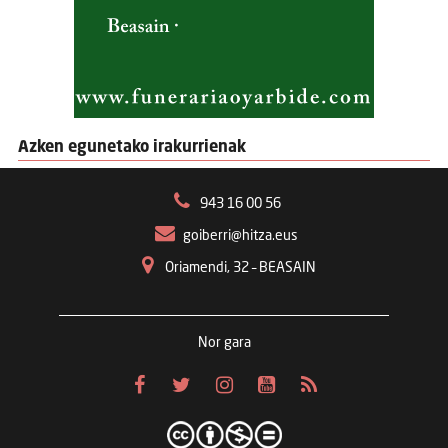
Azken egunetako irakurrienak
943 16 00 56
goiberri@hitza.eus
Oriamendi, 32 – BEASAIN
Nor gara