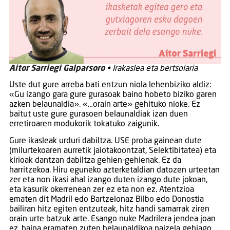
Aitor Sarriegi Galparsoro
• Irakaslea eta bertsolaria
Uste dut gure arreba bati entzun niola lehenbiziko aldiz:
«Gu izango gara gure gurasoak baino hobeto biziko garen
azken belaunaldia». «…orain arte» gehituko nioke. Ez
baitut uste gure gurasoen belaunaldiak izan duen
erretiroaren modukorik tokatuko zaigunik.
Gure ikasleak urduri dabiltza. USE proba gainean dute
(milurtekoaren aurretik jaiotakoontzat, Selektibitatea) eta
kirioak dantzan dabiltza gehien-gehienak. Ez da
harritzekoa. Hiru eguneko azterketaldian datozen urteetan
zer eta non ikasi ahal izango duten izango dute jokoan,
eta kasurik okerrenean zer ez eta non ez. Atentzioa
ematen dit Madril edo Bartzelonaz Bilbo edo Donostia
bailiran hitz egiten entzuteak, hitz handi samarrak ziren
orain urte batzuk arte. Esango nuke Madrilera jendea joan
ez, baina eramaten zuten belaunaldikoa naizela gehiago.