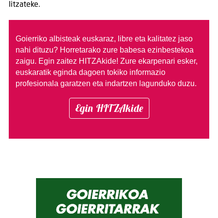
litzateke.
Goierriko albisteak euskaraz, libre eta kalitatez jaso
nahi dituzu?
Horretarako zure babesa ezinbestekoa
zaigu. Egin zaitez HITZAkide!
Zure ekarpenari esker,
euskaratik eginda dagoen tokiko informazio
profesionala garatzen eta indartzen lagunduko duzu.
Egin HITZAkide