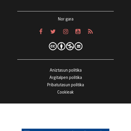
Nor gara
Aniztasun politika
Argitalpen politika
Pribatutasun politika
Cookieak