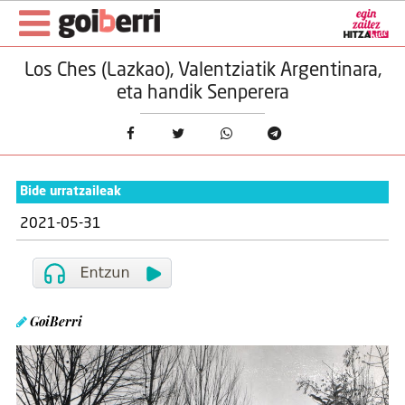
Los Ches (Lazkao), Valentziatik Argentinara,
eta handik Senperera
Bide urratzaileak
2021-05-31
GoiBerri