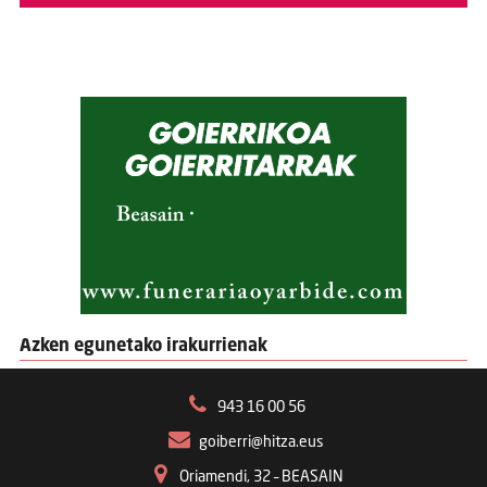
Azken egunetako irakurrienak
943 16 00 56
goiberri@hitza.eus
Oriamendi, 32 – BEASAIN