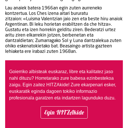
Lau anaiek batera 1966an egin zuten aurreneko
kontzertua. Los Ches izena aitari bururatu
zitzaion: «Luisma Valentzian jaio zen eta beste hiru anaiok
Argentinan. Bi leku horietan erabiltzen da che hitza».
Gustatu eta izen horrekin gelditu ziren. Bederatzi urtez
aritu ziren elkarrekin jotzen, berbenetan eta
dantzaldietan; Zumarragako Sol y Luna dantzalekua zuten
ohiko eskenatokietako bat. Beasaingo artista gazteen
lehiaketa ere irabazi zuten 1968an.
Goierriko albisteak euskaraz, libre eta kalitatez jaso
nahi dituzu?
Horretarako zure babesa ezinbestekoa
zaigu. Egin zaitez HITZAkide!
Zure ekarpenari esker,
euskaratik eginda dagoen tokiko informazio
profesionala garatzen eta indartzen lagunduko duzu.
Egin HITZAkide