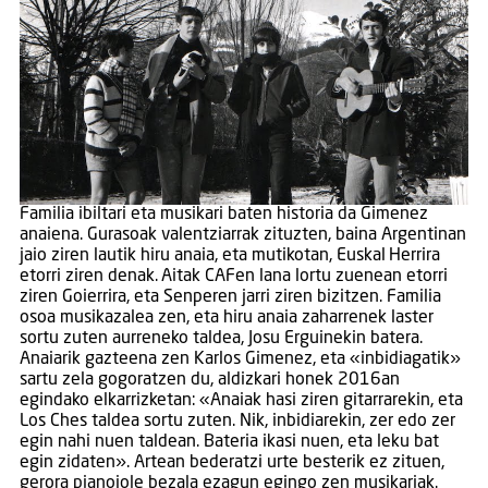
Familia ibiltari eta musikari baten historia da Gimenez
anaiena. Gurasoak valentziarrak zituzten, baina Argentinan
jaio ziren lautik hiru anaia, eta mutikotan, Euskal Herrira
etorri ziren denak. Aitak CAFen lana lortu zuenean etorri
ziren Goierrira, eta Senperen jarri ziren bizitzen. Familia
osoa musikazalea zen, eta hiru anaia zaharrenek laster
sortu zuten aurreneko taldea, Josu Erguinekin batera.
Anaiarik gazteena zen Karlos Gimenez, eta «inbidiagatik»
sartu zela gogoratzen du, aldizkari honek 2016an
egindako elkarrizketan: «Anaiak hasi ziren gitarrarekin, eta
Los Ches taldea sortu zuten. Nik, inbidiarekin, zer edo zer
egin nahi nuen taldean. Bateria ikasi nuen, eta leku bat
egin zidaten». Artean bederatzi urte besterik ez zituen,
gerora pianojole bezala ezagun egingo zen musikariak.