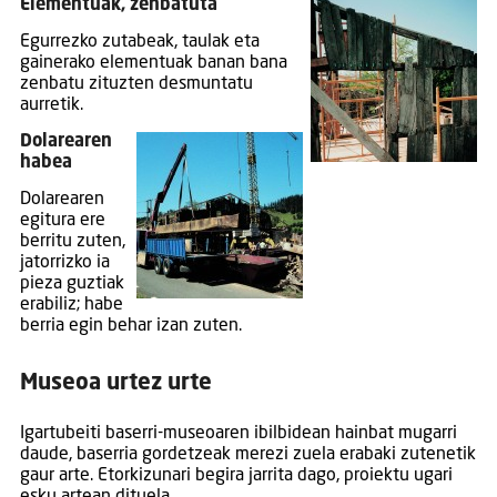
Elementuak, zenbatuta
Egurrezko zutabeak, taulak eta
gainerako elementuak banan bana
zenbatu zituzten desmuntatu
aurretik.
Dolarearen
habea
Dolarearen
egitura ere
berritu zuten,
jatorrizko ia
pieza guztiak
erabiliz; habe
berria egin behar izan zuten.
Museoa urtez urte
Igartubeiti baserri-museoaren ibilbidean hainbat mugarri
daude, baserria gordetzeak merezi zuela erabaki zutenetik
gaur arte. Etorkizunari begira jarrita dago, proiektu ugari
esku artean dituela.