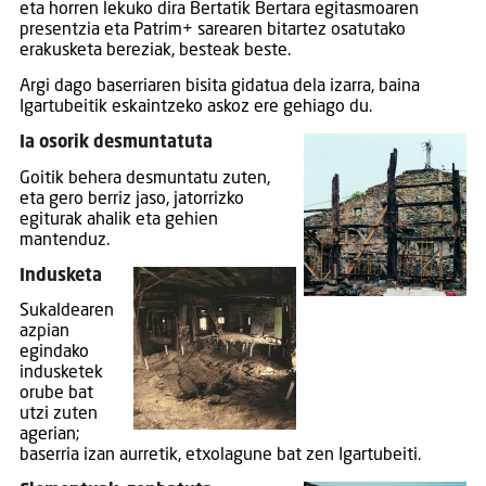
eta horren lekuko dira Bertatik Bertara egitasmoaren
presentzia eta Patrim+ sarearen bitartez osatutako
erakusketa bereziak, besteak beste.
Argi dago baserriaren bisita gidatua dela izarra, baina
Igartubeitik eskaintzeko askoz ere gehiago du.
Ia osorik desmuntatuta
Goitik behera desmuntatu zuten,
eta gero berriz jaso, jatorrizko
egiturak ahalik eta gehien
mantenduz.
Indusketa
Sukaldearen
azpian
egindako
indusketek
orube bat
utzi zuten
agerian;
baserria izan aurretik, etxolagune bat zen Igartubeiti.