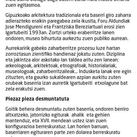
zuen egitasmoa.
Gipuzkoako arkitektura tradizionala eta baserri giro zaharra
adierazteko eraikin paregabea zela ikusita, Foru Aldundiak
Jose Mendigureni eta Frantziska Bereziartuari erosi zien
Igartubeiti 1993an. Zortzi urteko eraberritze lanen
ondoren, museo bihurtuta aurkeztu zuen publiko aurrean.
Aurrekaririk gabeko zaharberritze prozesu luze hartan
zorroztasun zientifiko handienaz jokatu zuten. Diziplina
eta jakintza alor askotako lan taldea aritu zen lanean:
arkeologoak, arkitektoak, etnografoak, historialariak,
museologoak, zaharberritzaileak… Indusketa lanak ere egin
zituzten, eta gaurko sukaldearen azpian aurkitu zuten
orubeak baserria izan aurretik Igartubeiti etxolagune bat
zela erakutsi zuen.
Piezaz pieza desmuntatuta
Goitik behera desmuntatu zuten baserria, ondoren berriro
altxatzeko, jatorrizko egiturak ahalik eta gehien
mantenduz, eta XVII. mendean ustez izan zuen
konfigurazioa berreskuratuz. Lan horien barruan,
baserriaren egituraren parte zen dolarea berreskuratu