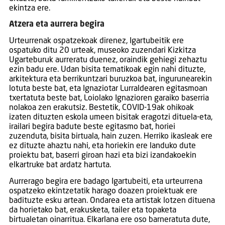
ekintza ere.
Atzera eta aurrera begira
Urteurrenak ospatzekoak direnez, Igartubeitik ere
ospatuko ditu 20 urteak, museoko zuzendari Kizkitza
Ugarteburuk aurreratu duenez, oraindik gehiegi zehaztu
ezin badu ere. Udan bisita tematikoak egin nahi dituzte,
arkitektura eta berrikuntzari buruzkoa bat, ingurunearekin
lotuta beste bat, eta Ignaziotar Lurraldearen egitasmoan
txertatuta beste bat, Loiolako Ignazioren garaiko baserria
nolakoa zen erakutsiz. Bestetik, COVID-19ak ohikoak
izaten dituzten eskola umeen bisitak eragotzi dituela-eta,
irailari begira badute beste egitasmo bat, horiei
zuzenduta, bisita birtuala, hain zuzen. Herriko ikasleak ere
ez dituzte ahaztu nahi, eta horiekin ere landuko dute
proiektu bat, baserri giroan hazi eta bizi izandakoekin
elkartruke bat ardatz hartuta.
Aurrerago begira ere badago Igartubeiti, eta urteurrena
ospatzeko ekintzetatik harago doazen proiektuak ere
badituzte esku artean. Ondarea eta artistak lotzen dituena
da horietako bat, erakusketa, tailer eta topaketa
birtualetan oinarritua. Elkarlana ere oso barneratuta dute,