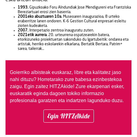
1993.
Gipuzkoako Foru Alndundiak Jose Mendigureni eta Frantziska
Bereziartuari erosi zien baserria.
2001eko abuztuaren 10a.
Museoaren inaugurazioa, 8 urteko
eraberritze lanen ondoren. K-6 Gestion Cultural enpresari esleitu
zioten kudeaketa.
2007.
Interpetazio zentroa inauguratu zuten.
2021etik aurrera.
20. urteurrena ospatzearekin batera,
etorkizuneko proiektuetan sakonduko du Igartubeitik: ondarea eta
artistak, herriko eskolarekin elkarlana, Bertatik Bertara, Patrim+
sarea, tailerrak…
Goierriko albisteak euskaraz, libre eta kalitatez jaso
nahi dituzu?
Horretarako zure babesa ezinbestekoa
zaigu. Egin zaitez HITZAkide!
Zure ekarpenari esker,
euskaratik eginda dagoen tokiko informazio
profesionala garatzen eta indartzen lagunduko duzu.
Egin HITZAkide