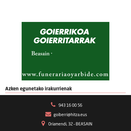
Azken egunetako irakurrienak
943 16 00 56
goiberri@hitza.eus
Oriamendi, 32 – BEASAIN