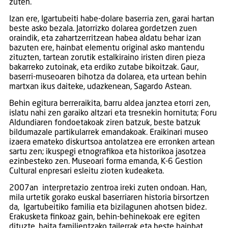
zuten.
Izan ere, Igartubeiti habe-dolare baserria zen, garai hartan
beste asko bezala. Jatorrizko dolarea gordetzen zuen
oraindik, eta zahartzerritzean habea aldatu behar izan
bazuten ere, hainbat elementu original asko mantendu
zituzten, tartean zorutik estalkiraino iristen diren pieza
bakarreko zutoinak, eta erdiko zutabe bikoitzak. Gaur,
baserri-museoaren bihotza da dolarea, eta urtean behin
martxan ikus daiteke, udazkenean, Sagardo Astean.
Behin egitura berreraikita, barru aldea janztea etorri zen,
islatu nahi zen garaiko altzari eta tresnekin hornituta; Foru
Aldundiaren fondoetakoak ziren batzuk, beste batzuk
bildumazale partikularrek emandakoak. Eraikinari museo
izaera emateko diskurtsoa antolatzea ere erronken artean
sartu zen; ikuspegi etnografikoa eta historikoa jasotzea
ezinbesteko zen. Museoari forma emanda, K-6 Gestion
Cultural enpresari esleitu zioten kudeaketa.
2007an interpretazio zentroa ireki zuten ondoan. Han,
mila urtetik gorako euskal baserriaren historia birsortzen
da, Igartubeitiko familia eta bizilagunen ahotsen bidez.
Erakusketa finkoaz gain, behin-behinekoak ere egiten
dituzte, baita familientzako tailerrak eta beste hainbat