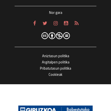
Nor gara
Aniztasun politika
Argitalpen politika
Pribatutasun politika
Cookieak