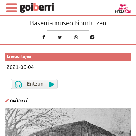
Baserria museo bihurtu zen
Erreportajea
2021-06-04
GoiBerri