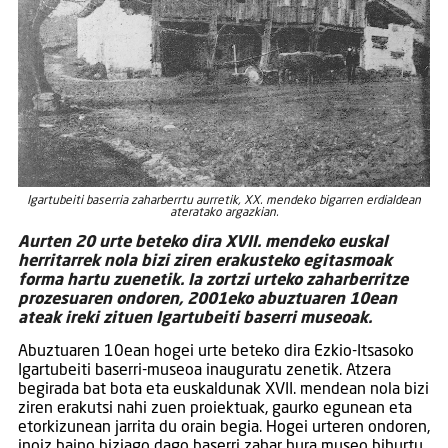
Igartubeiti baserria zaharberrtu aurretik, XX. mendeko bigarren erdialdean
ateratako argazkian.
Aurten 20 urte beteko dira XVII. mendeko euskal
herritarrek nola bizi ziren erakusteko egitasmoak
forma hartu zuenetik. Ia zortzi urteko zaharberritze
prozesuaren ondoren, 2001eko abuztuaren 10ean
ateak ireki zituen Igartubeiti baserri museoak.
Abuztuaren 10ean hogei urte beteko dira Ezkio-Itsasoko
Igartubeiti baserri-museoa inauguratu zenetik. Atzera
begirada bat bota eta euskaldunak XVII. mendean nola bizi
ziren erakutsi nahi zuen proiektuak, gaurko egunean eta
etorkizunean jarrita du orain begia. Hogei urteren ondoren,
inoiz baino biziago dago baserri zahar hura museo bihurtu