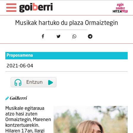
Musikak hartuko du plaza Ormaiztegin
Proposamena
2021-06-04
GoiBerri
Musikale egitaraua
atzo hasi zuten
Ormaiztegin, Marenen
kontzertuarekin.
Hilaren 17an, Ilargi