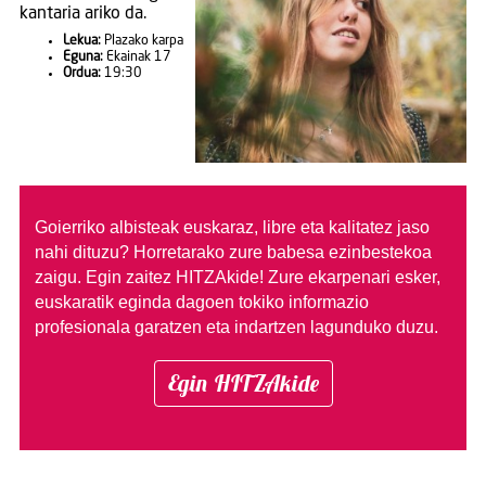
kantaria ariko da.
Lekua:
Plazako karpa
Eguna:
Ekainak 17
Ordua:
19:30
Goierriko albisteak euskaraz, libre eta kalitatez jaso
nahi dituzu?
Horretarako zure babesa ezinbestekoa
zaigu. Egin zaitez HITZAkide!
Zure ekarpenari esker,
euskaratik eginda dagoen tokiko informazio
profesionala garatzen eta indartzen lagunduko duzu.
Egin HITZAkide