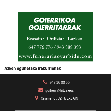
Azken egunetako irakurrienak
943 16 00 56
goiberri@hitza.eus
Oriamendi, 32 – BEASAIN