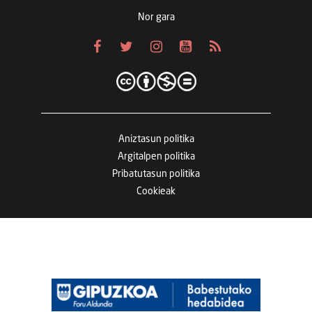
Nor gara
Aniztasun politika
Argitalpen politika
Pribatutasun politika
Cookieak