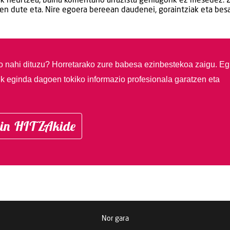
iak neurtzea, baina komentario arrazista gehiagorik ez mesedez. 
en dute eta. Nire egoera bereean daudenei, goraintziak eta bes
so nahi dituzu?
Horretarako zure babesa ezinbestekoa zaigu. Eg
ik eginda dagoen tokiko informazio profesionala garatzen eta
in HITZAkide
Nor gara