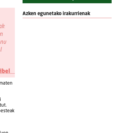
Azken egunetako irakurrienak
ematen
i
tut.
 besteak