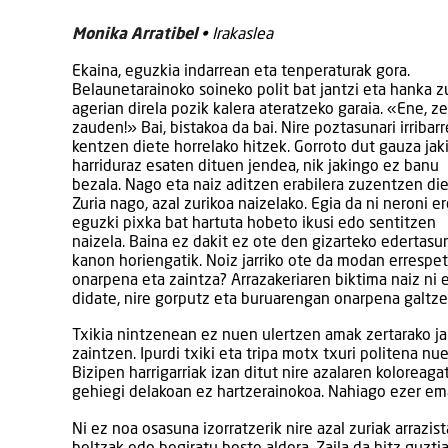
Monika Arratibel
• Irakaslea
Ekaina, eguzkia indarrean eta tenperaturak gora.
Belaunetarainoko soineko polit bat jantzi eta hanka z
agerian direla pozik kalera ateratzeko garaia. «Ene, ze
zauden!» Bai, bistakoa da bai. Nire poztasunari irribar
kentzen diete horrelako hitzek. Gorroto dut gauza jak
harriduraz esaten dituen jendea, nik jakingo ez banu
bezala. Nago eta naiz aditzen erabilera zuzentzen die
Zuria nago, azal zurikoa naizelako. Egia da ni neroni e
eguzki pixka bat hartuta hobeto ikusi edo sentitzen
naizela. Baina ez dakit ez ote den gizarteko edertasu
kanon horiengatik. Noiz jarriko ote da modan errespet
onarpena eta zaintza? Arrazakeriaren biktima naiz ni
didate, nire gorputz eta buruarengan onarpena galtze
Txikia nintzenean ez nuen ulertzen amak zertarako ja
zaintzen. Ipurdi txiki eta tripa motx txuri politena nue
Bizipen harrigarriak izan ditut nire azalaren koloreag
gehiegi delakoan ez hartzerainokoa. Nahiago ezer e
Ni ez noa osasuna izorratzerik nire azal zuriak arrazi