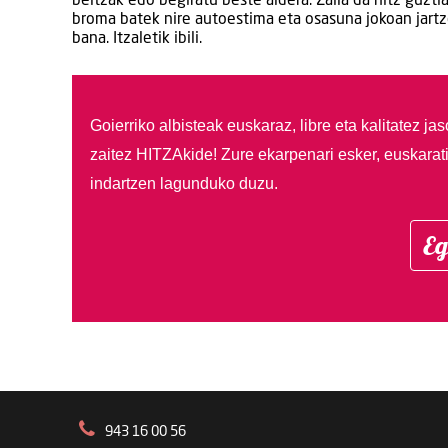
beltzak edo begiratu beste aldera. Zaila da hitz guzt
broma batek nire autoestima eta osasuna jokoan jartz
bana. Itzaletik ibili.
Goierriko albisteak euskaraz, libre eta kalitatez ja
zaitez HITZAkide!
Zure ekarpenari esker, euskarat
indartzen lagunduko duzu.
Eg
943 16 00 56