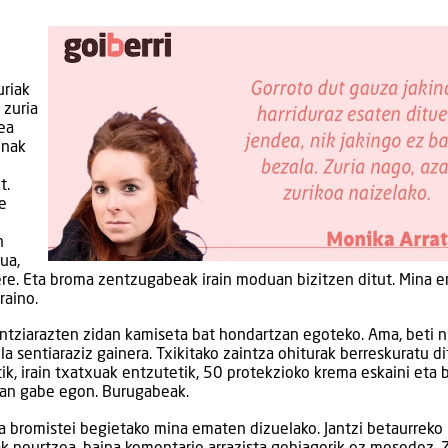
uriak
 zuria
rea
inak
t.
re
n
ua,
 ere. Eta broma zentzugabeak irain moduan bizitzen ditut. Mina 
raino.
ntziarazten zidan kamiseta bat hondartzan egoteko. Ama, beti n
la sentiaraziz gainera. Txikitako zaintza ohiturak berreskuratu di
atik, irain txatxuak entzutetik, 50 protekzioko krema eskaini eta
man gabe egon. Burugabeak.
sta bromistei begietako mina ematen dizuelako. Jantzi betaurreko