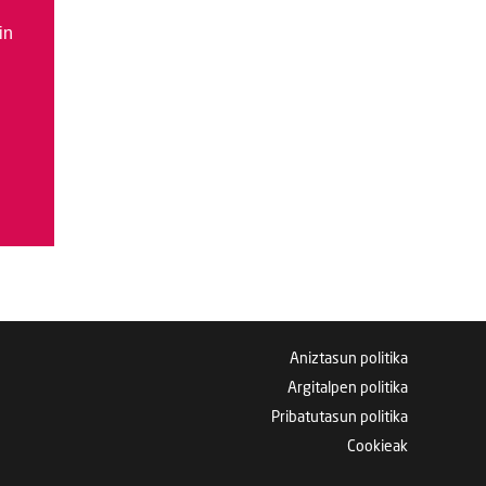
in
Aniztasun politika
Argitalpen politika
Pribatutasun politika
Cookieak