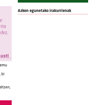
Azken egunetako irakurrienak
eremu
 bi
altzen,