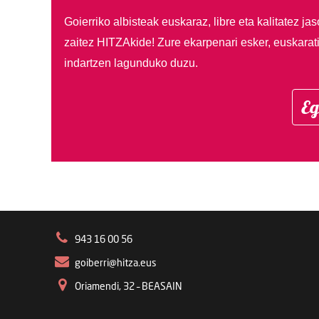
Goierriko albisteak euskaraz, libre eta kalitatez ja
zaitez HITZAkide!
Zure ekarpenari esker, euskarat
indartzen lagunduko duzu.
Eg
943 16 00 56
goiberri@hitza.eus
Oriamendi, 32 – BEASAIN