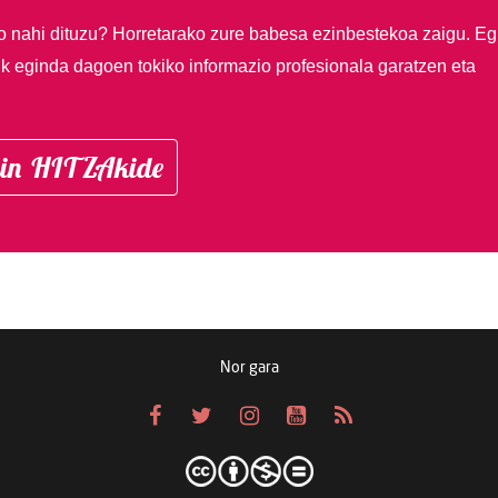
so nahi dituzu?
Horretarako zure babesa ezinbestekoa zaigu. Eg
ik eginda dagoen tokiko informazio profesionala garatzen eta
in HITZAkide
Nor gara