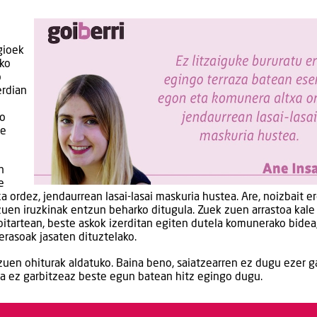
gioek
ako
o
erdian
o
ko
te
n
e
 ordez, jendaurrean lasai-lasai maskuria hustea. Are, noizbait 
zuen iruzkinak entzun beharko ditugula. Zuek zuen arrastoa kale
tartean, beste askok izerditan egiten dutela komunerako bidea,
erasoak jasaten dituztelako.
zuen ohiturak aldatuko. Baina beno, saiatzearren ez dugu ezer g
koa ez garbitzeaz beste egun batean hitz egingo dugu.