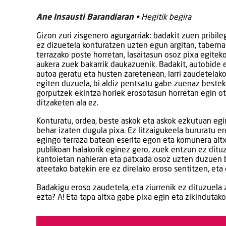
Ane Insausti Barandiaran
• Hegitik begira
Gizon zuri zisgenero agurgarriak: badakit zuen pribile
ez dizuetela konturatzen uzten egun argitan, tabern
terrazako poste horretan, lasaitasun osoz pixa egitek
aukera zuek bakarrik daukazuenik. Badakit, autobide 
autoa geratu eta husten zaretenean, larri zaudetelak
egiten duzuela, bi aldiz pentsatu gabe zuenaz beste
gorputzek ekintza horiek erosotasun horretan egin o
ditzaketen ala ez.
Konturatu, ordea, beste askok eta askok ezkutuan egi
behar izaten dugula pixa. Ez litzaigukeela bururatu er
egingo terraza batean eserita egon eta komunera altxa
publikoan halakorik eginez gero, zuek entzun ez ditu
kantoietan nahieran eta patxada osoz uzten duzuen bi
ateetako batekin ere ez direlako eroso sentitzen, eta 
Badakigu eroso zaudetela, eta ziurrenik ez dituzuela 
ezta? A! Eta tapa altxa gabe pixa egin eta zikinduta