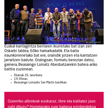
Euskal kantagintza berriaren ikurretako bat izan zen
Oskarbi taldea, 60ko hamarkadatik. Eta baita
iraunkorrenetako bat ere, oraindik jotzen eta kantatzen
jarraitzen badute. Oraingoan, formatu berezian datoz,
gainera, Beasaingo Loinatz Abesbatzarekin batera ariko
baitira zuzenean.
Ekainak 26, larunbata
19:30ean,
Beasaingo Loinazko San Martin basilikan.
Goierriko albisteak euskaraz, libre eta kalitatez jaso
nahi dituzu?
Horretarako zure babesa ezinbestekoa