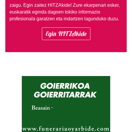
zaigu. Egin zaitez HITZAkide!
Zure ekarpenari esker,
euskaratik eginda dagoen tokiko informazio
profesionala garatzen eta indartzen lagunduko duzu.
Egin HITZAkide