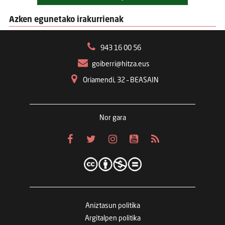
Azken egunetako irakurrienak
943 16 00 56
goiberri@hitza.eus
Oriamendi, 32 – BEASAIN
Nor gara
Aniztasun politika
Argitalpen politika