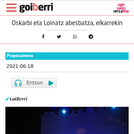
Oskarbi eta Loinatz abesbatza, elkarrekin
Proposamena
2021-06-18
GoiBerri