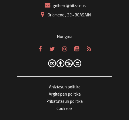
goiberri@hitza.eus
Oriamendi, 32 – BEASAIN
Nor gara
Aniztasun politika
Argitalpen politika
Pribatutasun politika
Cookieak