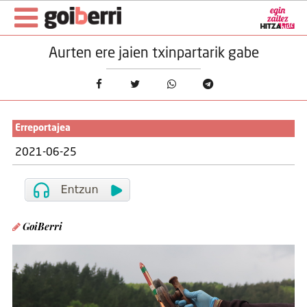
Aurten ere jaien txinpartarik gabe
Erreportajea
2021-06-25
GoiBerri