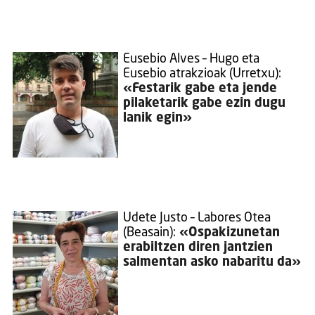
Eusebio Alves – Hugo eta
Eusebio atrakzioak (Urretxu):
«Festarik gabe eta jende
pilaketarik gabe ezin dugu
lanik egin»
Udete Justo – Labores Otea
(Beasain):
«Ospakizunetan
erabiltzen diren jantzien
salmentan asko nabaritu da»