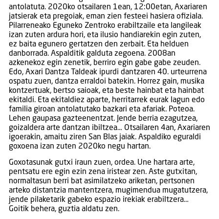
antolatuta. 2020ko otsailaren 1ean, 12:00etan, Axariaren
jatsierak eta pregoiak, eman zien festeei hasiera ofiziala.
Pilarreneako Eguneko Zentroko erabiltzaile eta langileak
izan zuten ardura hori, eta ilusio handiarekin egin zuten,
ez baita egunero gertatzen den zerbait. Eta helduen
danborrada. Aspalditik galduta zegoena. 2008an
azkenekoz egin zenetik, berriro egin gabe gabe zeuden.
Edo, Axari Dantza Taldeak ipurdi dantzaren 40. urteurrena
ospatu zuen, dantza erraldoi batekin. Horrez gain, musika
kontzertuak, bertso saioak, eta beste hainbat eta hainbat
ekitaldi. Eta ekitaldiez aparte, herritarrek eurak lagun edo
familia giroan antolatutako bazkari eta afariak. Poteoa.
Lehen gaupasa gazteenentzat. Jende berria ezagutzea,
goizaldera arte dantzan ibiltzea… Otsailaren 4an, Axariaren
igoerakin, amaitu ziren San Blas jaiak. Aspaldiko eguraldi
goxoena izan zuten 2020ko negu hartan.
Goxotasunak gutxi iraun zuen, ordea. Une hartara arte,
pentsatu ere egin ezin zena iristear zen. Aste gutxitan,
normaltasun berri bat asimilatzeko ariketan, pertsonen
arteko distantzia mantentzera, mugimendua mugatutzera,
jende pilaketarik gabeko espazio irekiak erabiltzera…
Goitik behera, guztia aldatu zen.