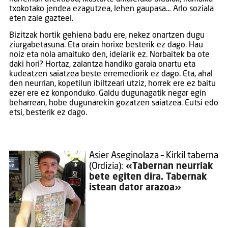
txokotako jendea ezagutzea, lehen gaupasa… Arlo soziala
eten zaie gazteei.
Bizitzak hortik gehiena badu ere, nekez onartzen dugu
ziurgabetasuna. Eta orain horixe besterik ez dago. Hau
noiz eta nola amaituko den, ideiarik ez. Norbaitek ba ote
daki hori? Hortaz, zalantza handiko garaia onartu eta
kudeatzen saiatzea beste erremediorik ez dago. Eta, ahal
den neurrian, kopetilun ibiltzeari utziz, horrek ere ez baitu
ezer ere ez konponduko. Galdu dugunagatik negar egin
beharrean, hobe dugunarekin gozatzen saiatzea. Eutsi edo
etsi, besterik ez dago.
Asier Aseginolaza – Kirkil taberna
(Ordizia):
«Tabernan neurriak
bete egiten dira. Tabernak
istean dator arazoa»