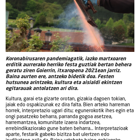
Koronabirusaren pandemiagatik, iazko martxoaren
erditik aurrerako herriko festa guztiak bertan behera
geratu ziren Goierrin, itxaropena 2021ean jarriz.
Baina aurten ere, antzeko bidetik doa. Festen
hutsunea arintzeko, kultura eta aisialdi ekintzen
egitarauak antolatzen ari dira.
Kultura, garai eta gizarte orotan, gizakia dagoen tokian,
jaiak edo ospakizunak ez dira falta. Bien arteko harreman
horrek, interpretazio ugari ditu; egunerokotik ihes egin eta
ongi pasatzeko beharra, parranda gogoa asetzea,
harremantzea, komunitate izaera indartzea,
errebindikaziorako gune baten beharra… Interpretazioak
aparte, festarik gabeko bizitza bat ulertzen edo