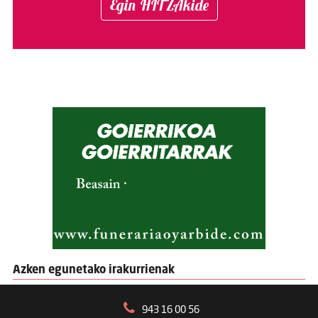
Egin HITZAkide
Azken egunetako irakurrienak
943 16 00 56