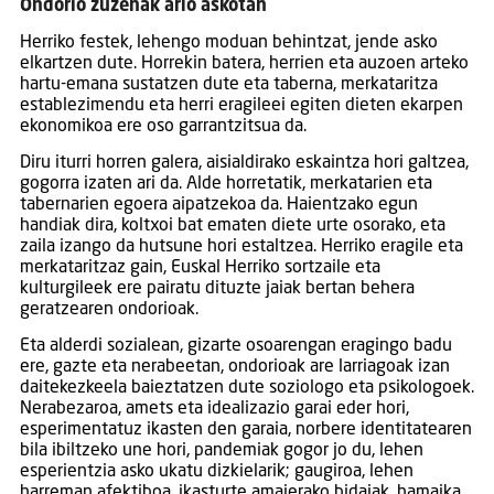
Ondorio zuzenak arlo askotan
Herriko festek, lehengo moduan behintzat, jende asko
elkartzen dute. Horrekin batera, herrien eta auzoen arteko
hartu-emana sustatzen dute eta taberna, merkataritza
establezimendu eta herri eragileei egiten dieten ekarpen
ekonomikoa ere oso garrantzitsua da.
Diru iturri horren galera, aisialdirako eskaintza hori galtzea,
gogorra izaten ari da. Alde horretatik, merkatarien eta
tabernarien egoera aipatzekoa da. Haientzako egun
handiak dira, koltxoi bat ematen diete urte osorako, eta
zaila izango da hutsune hori estaltzea. Herriko eragile eta
merkataritzaz gain, Euskal Herriko sortzaile eta
kulturgileek ere pairatu dituzte jaiak bertan behera
geratzearen ondorioak.
Eta alderdi sozialean, gizarte osoarengan eragingo badu
ere, gazte eta nerabeetan, ondorioak are larriagoak izan
daitekezkeela baieztatzen dute soziologo eta psikologoek.
Nerabezaroa, amets eta idealizazio garai eder hori,
esperimentatuz ikasten den garaia, norbere identitatearen
bila ibiltzeko une hori, pandemiak gogor jo du, lehen
esperientzia asko ukatu dizkielarik; gaugiroa, lehen
harreman afektiboa, ikasturte amaierako bidaiak, hamaika