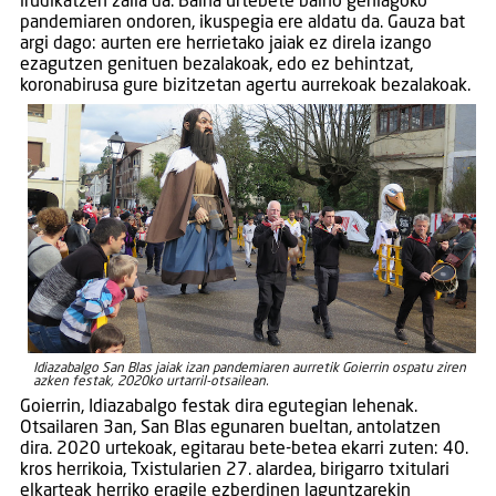
irudikatzen zaila da. Baina urtebete baino gehiagoko
pandemiaren ondoren, ikuspegia ere aldatu da. Gauza bat
argi dago: aurten ere herrietako jaiak ez direla izango
ezagutzen genituen bezalakoak, edo ez behintzat,
koronabirusa gure bizitzetan agertu aurrekoak bezalakoak.
Idiazabalgo San Blas jaiak izan pandemiaren aurretik Goierrin ospatu ziren
azken festak, 2020ko urtarril-otsailean.
Goierrin, Idiazabalgo festak dira egutegian lehenak.
Otsailaren 3an, San Blas egunaren bueltan, antolatzen
dira. 2020 urtekoak, egitarau bete-betea ekarri zuten: 40.
kros herrikoia, Txistularien 27. alardea, birigarro txitulari
elkarteak herriko eragile ezberdinen laguntzarekin