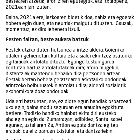
bestearen atzetik, erori ziren egutegitik, eta itxaropena,
2021ean jarri zuten.
Baina, 2021a ere, iazkoaren bidetik doa, nahiz eta egoerak
hobera egin duen, eta neurriak malgutu dituzten. Gauzak,
momentuz, ez dira lehenera itzuli.
Festen faltan, beste aukera batzuk
Festek utziko duten hutsunea arintze aldera, Goierriko
udalerri gehienetan, kultura eta aisialdi ekintzez osaturiko
egitarauak antolatu dituzte. Egungo testuingurua
kontutan hartuz antolatutakoak dira; aforo mugekin,
distantziak mantendu beharko dira pertsonen artean…
Festak bertan behera geratzearen askotariko ondorioak
arintzeko helburuarekin antolatu dira; alderdi sozialetik
ekonomikora doaz ondorioak.
Udalerri batzuetan, ere, ez diote egun handiak ospatzeari
uko egin, baina modu seguruan eta araudira egokituta
betiere. Tradizio handiko hainbat ekitaldiri eusteko
ahalegina egin da. Zumarragan, adibidez, Santa Isabel
egunez, uztailaren 2a, Antion ezpata dantza egitea
erabaki da eliz barruan txistulari eta dantzariekin.