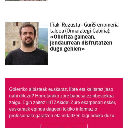
Iñaki Rezusta – Guri5 erromeria
taldea (Ormaiztegi-Gabiria):
«Oholtza gainean,
jendaurrean disfrutatzen
dugu gehien»
Goierriko albisteak euskaraz, libre eta kalitatez jaso
nahi dituzu?
Horretarako zure babesa ezinbestekoa
zaigu. Egin zaitez HITZAkide!
Zure ekarpenari esker,
euskaratik eginda dagoen tokiko informazio
profesionala garatzen eta indartzen lagunduko duzu.