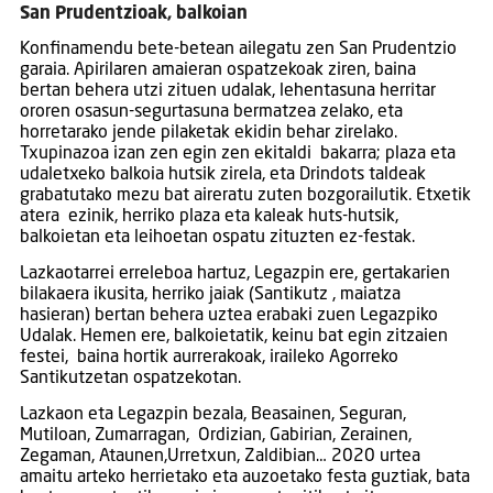
San Prudentzioak, balkoian
Konfinamendu bete-betean ailegatu zen San Prudentzio
garaia. Apirilaren amaieran ospatzekoak ziren, baina
bertan behera utzi zituen udalak, lehentasuna herritar
ororen osasun-segurtasuna bermatzea zelako, eta
horretarako jende pilaketak ekidin behar zirelako.
Txupinazoa izan zen egin zen ekitaldi bakarra; plaza eta
udaletxeko balkoia hutsik zirela, eta Drindots taldeak
grabatutako mezu bat aireratu zuten bozgorailutik. Etxetik
atera ezinik, herriko plaza eta kaleak huts-hutsik,
balkoietan eta leihoetan ospatu zituzten ez-festak.
Lazkaotarrei erreleboa hartuz, Legazpin ere, gertakarien
bilakaera ikusita, herriko jaiak (Santikutz , maiatza
hasieran) bertan behera uztea erabaki zuen Legazpiko
Udalak. Hemen ere, balkoietatik, keinu bat egin zitzaien
festei, baina hortik aurrerakoak, iraileko Agorreko
Santikutzetan ospatzekotan.
Lazkaon eta Legazpin bezala, Beasainen, Seguran,
Mutiloan, Zumarragan, Ordizian, Gabirian, Zerainen,
Zegaman, Ataunen,Urretxun, Zaldibian… 2020 urtea
amaitu arteko herrietako eta auzoetako festa guztiak, bata