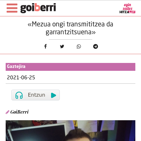
«Mezua ongi transmititzea da
garrantzitsuena»
Gaztejira
2021-06-25
GoiBerri