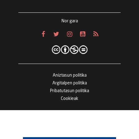
Nor gara
Aniztasun politika
Argitalpen politika
Pribatutasun politika
Cookieak