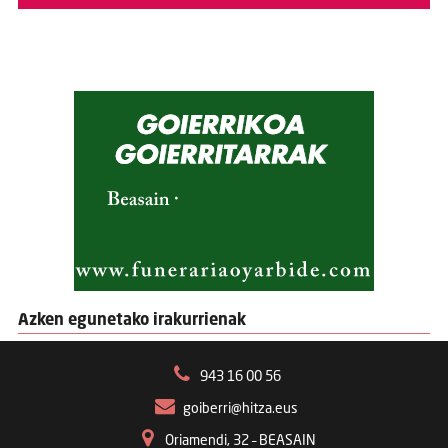
Azken egunetako irakurrienak
943 16 00 56
goiberri@hitza.eus
Oriamendi, 32 – BEASAIN