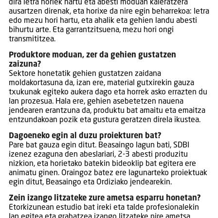
dira letra horiek hartu eta abesti moduan kaleratzera
ausartzen direnak, eta horixe da nire egin beharrekoa: letra
edo mezu hori hartu, eta ahalik eta gehien landu abesti
bihurtu arte. Eta garrantzitsuena, mezu hori ongi
transmititzea.
Produktore moduan, zer da gehien gustatzen
zaizuna?
Sektore honetatik gehien gustatzen zaidana
moldakortasuna da, izan ere, material gutxirekin gauza
txukunak egiteko aukera dago eta horrek asko errazten du
lan prozesua. Hala ere, gehien asebetetzen nauena
jendearen erantzuna da, produktu bat amaitu eta emaitza
entzundakoan pozik eta gustura geratzen direla ikustea.
Dagoeneko egin al duzu proiekturen bat?
Pare bat gauza egin ditut. Beasaingo lagun bati, SDBI
izenez ezaguna den abeslariari, 2-3 abesti produzitu
nizkion, eta horietako batekin bideoklip bat egitera ere
animatu ginen. Oraingoz batez ere lagunarteko proiektuak
egin ditut, Beasaingo eta Ordiziako jendearekin.
Zein izango litzateke zure ametsa esparru honetan?
Etorkizunean estudio bat ireki eta talde profesionalekin
lan egitea eta grabatzea izango litzateke nire ametsa,