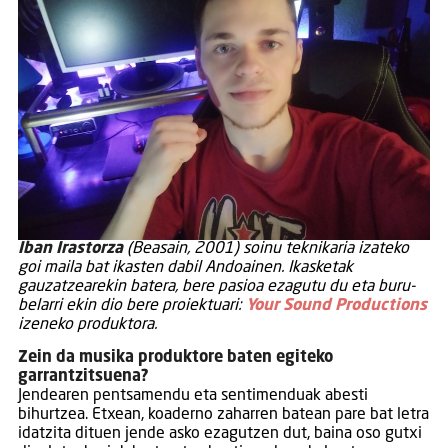
Iban Irastorza
(Beasain, 2001) soinu teknikaria izateko
goi maila bat ikasten dabil Andoainen. Ikasketak
gauzatzearekin batera, bere pasioa ezagutu du eta buru-
belarri ekin dio bere proiektuari:
Your Sound Productions
izeneko produktora.
Zein da musika produktore baten egiteko
garrantzitsuena?
Jendearen pentsamendu eta sentimenduak abesti
bihurtzea. Etxean, koaderno zaharren batean pare bat letra
idatzita dituen jende asko ezagutzen dut, baina oso gutxi