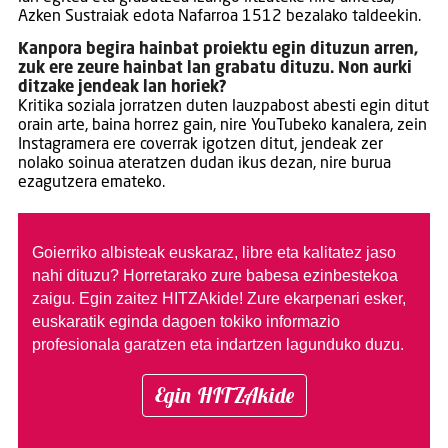
Azken Sustraiak edota Nafarroa 1512 bezalako taldeekin.
Kanpora begira hainbat proiektu egin dituzun arren,
zuk ere zeure hainbat lan grabatu dituzu. Non aurki
ditzake jendeak lan horiek?
Kritika soziala jorratzen duten lauzpabost abesti egin ditut
orain arte, baina horrez gain, nire YouTubeko kanalera, zein
Instagramera ere coverrak igotzen ditut, jendeak zer
nolako soinua ateratzen dudan ikus dezan, nire burua
ezagutzera emateko.
Goierriko albisteak euskaraz, libre eta kalitatez jaso
nahi dituzu?
Horretarako zure babesa ezinbestekoa
zaigu. Egin zaitez HITZAkide!
Zure ekarpenari esker,
euskaratik eginda dagoen tokiko informazio
profesionala garatzen eta indartzen lagunduko duzu.
Egin HITZAkide