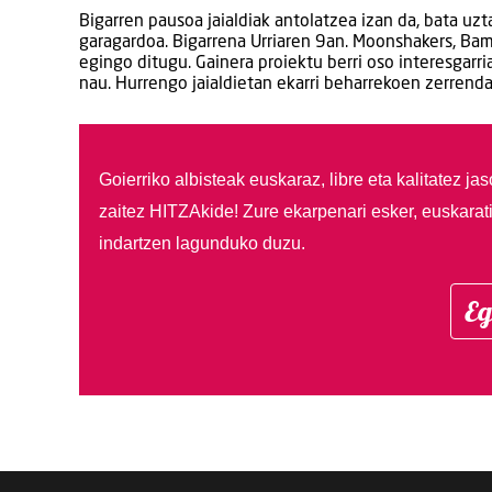
Bigarren pausoa jaialdiak antolatzea izan da, bata uzt
garagardoa. Bigarrena Urriaren 9an. Moonshakers, Bamm
egingo ditugu. Gainera proiektu berri oso interesgarr
nau. Hurrengo jaialdietan ekarri beharrekoen zerrend
Goierriko albisteak euskaraz, libre eta kalitatez ja
zaitez HITZAkide!
Zure ekarpenari esker, euskarat
indartzen lagunduko duzu.
Eg