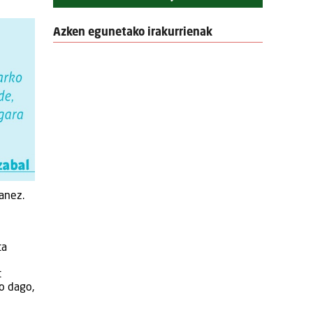
Azken egunetako irakurrienak
anez.
ta
t
o dago,