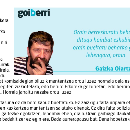
kera.
rko
niri
ua
urrak.
rela.
ndu
at komisaldegian biluzik mantentzea ordu luzez normala dela es
egiten zizkiotelako, edo berriro Erkoreka gezurretan, edo berriro
 Horrela jarraitu nezake ordu luzez.
asuna ez da bere kabuz bueltatuko. Ez zaizkigu falta irriparra e
en kaxkartzea mantentzen saiatuko direnak. Ez dira falta polizia
si gaitezke egokitzen, lehenbailehen, orain. Orain garbiago dauka
a badakit zer ez egin ere. Bada aurrerapausu bat. Dena hobetzek