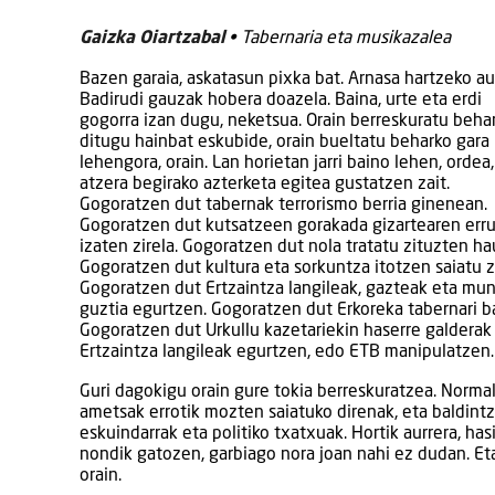
Gaizka Oiartzabal
• Tabernaria eta musikazalea
Bazen garaia, askatasun pixka bat. Arnasa hartzeko au
Badirudi gauzak hobera doazela. Baina, urte eta erdi
gogorra izan dugu, neketsua. Orain berreskuratu beha
ditugu hainbat eskubide, orain bueltatu beharko gara
lehengora, orain. Lan horietan jarri baino lehen, ordea, 
atzera begirako azterketa egitea gustatzen zait.
Gogoratzen dut tabernak terrorismo berria ginenean.
Gogoratzen dut kutsatzeen gorakada gizartearen err
izaten zirela. Gogoratzen dut nola tratatu zituzten ha
Gogoratzen dut kultura eta sorkuntza itotzen saiatu zi
Gogoratzen dut Ertzaintza langileak, gazteak eta mu
guztia egurtzen. Gogoratzen dut Erkoreka tabernari b
Gogoratzen dut Urkullu kazetariekin haserre galderak 
Ertzaintza langileak egurtzen, edo ETB manipulatzen…
Guri dagokigu orain gure tokia berreskuratzea. Normalt
ametsak errotik mozten saiatuko direnak, eta baldintz
eskuindarrak eta politiko txatxuak. Hortik aurrera, ha
nondik gatozen, garbiago nora joan nahi ez dudan. Et
orain.