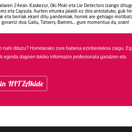
ailaren 24ean. Kaskezur, Oki Moki eta Lie Detectors izango ditug
s eta Capsula. Aurten ehunka jaialdi ez dira antolatuko, guk hi
iak eta berriak ekarri ditu pandemiak, horrek are gehiago motiba
a gorantz doa: Gailu, Tatxers, Bamms… gure momentua da, orain!
so nahi dituzu?
Horretarako zure babesa ezinbestekoa zaigu. Eg
ik eginda dagoen tokiko informazio profesionala garatzen eta
in HITZAkide