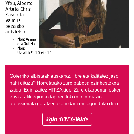
Yfeu, Alberto
Arteta, Chris
Kase eta
Valmuz
bezalako
artistekin.
Non:
Arama
eta Ordizia
Noiz:
Uztailak 9, 10 eta 11
Goierriko albisteak euskaraz, libre eta kalitatez jaso
nahi dituzu?
Horretarako zure babesa ezinbestekoa
zaigu. Egin zaitez HITZAkide!
Zure ekarpenari esker,
euskaratik eginda dagoen tokiko informazio
profesionala garatzen eta indartzen lagunduko duzu.
Egin HITZAkide