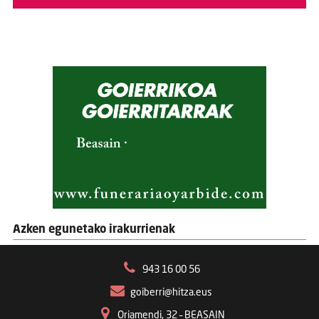
Azken egunetako irakurrienak
943 16 00 56
goiberri@hitza.eus
Oriamendi, 32 – BEASAIN