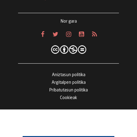
Nor gara
Aniztasun politika
Argitalpen politika
Pribatutasun politika
Cookieak