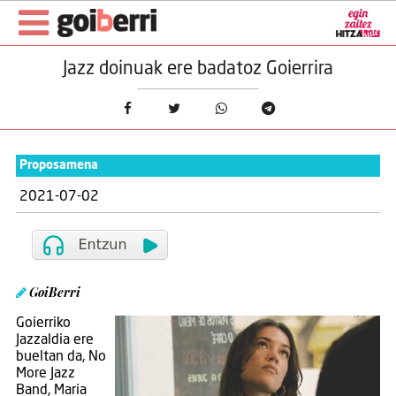
Jazz doinuak ere badatoz Goierrira
Proposamena
2021-07-02
GoiBerri
Goierriko
Jazzaldia ere
bueltan da, No
More Jazz
Band, Maria