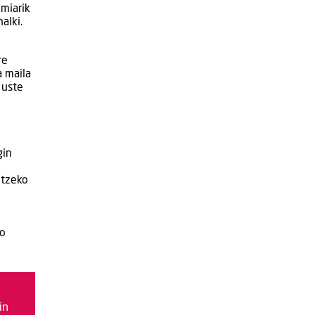
emiarik
alki.
re
a maila
 uste
gin
itzeko
do
in