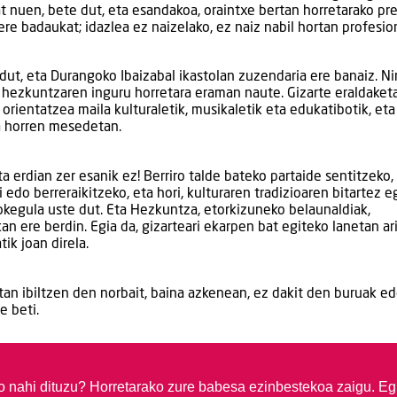
at nuen, bete dut, eta esandakoa, oraintxe bertan horretarako pr
ere badaukat; idazlea ez naizelako, ez naiz nabil hortan profesion
t, eta Durangoko Ibaizabal ikastolan zuzendaria ere banaiz. Ni
a hezkuntzaren inguru horretara eraman naute. Gizarte eraldaket
 orientatzea maila kulturaletik, musikaletik eta edukatibotik, eta
a horren mesedetan.
a erdian zer esanik ez! Berriro talde bateko partaide sentitzeko,
edo berreraikitzeko, eta hori, kulturaren tradizioaren bitartez e
okegula uste dut. Eta Hezkuntza, etorkizuneko belaunaldiak,
n ere berdin. Egia da, gizarteari ekarpen bat egiteko lanetan ar
tik joan direla.
an ibiltzen den norbait, baina azkenean, ez dakit den buruak e
e beti.
so nahi dituzu?
Horretarako zure babesa ezinbestekoa zaigu. Eg