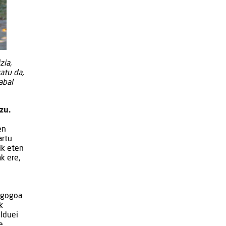
zia,
atu da,
abal
zu.
en
artu
ik eten
k ere,
o gogoa
k
elduei
e,