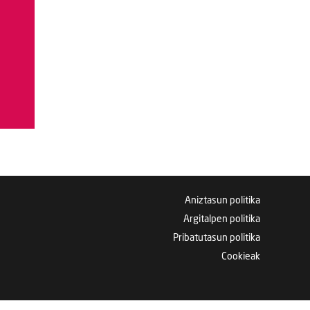
Aniztasun politika
Argitalpen politika
Pribatutasun politika
Cookieak