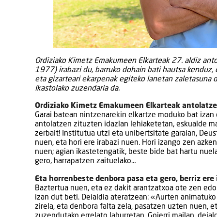
Ordiziako Kimetz Emakumeen Elkarteak 27. aldiz antol
1977) irabazi du, barruko dohain bati hautsa kenduz,
eta gizarteari ekarpenak egiteko lanetan zaletasuna d
Ikastolako zuzendaria da.
Ordiziako Kimetz Emakumeen Elkarteak antolatzen 
Garai batean nintzenarekin elkartze moduko bat izan
antolatzen zituzten idazlan lehiaketetan, eskualde ma
zerbait! Institutua utzi eta unibertsitate garaian, De
nuen, eta hori ere irabazi nuen. Hori izango zen azken
nuen; agian ikastetengatik, beste bide bat hartu nuel
gero, harrapatzen zaituelako…
Eta horrenbeste denbora pasa eta gero, berriz ere
Baztertua nuen, eta ez dakit arantzatxoa ote zen ed
izan dut beti. Deialdia ateratzean: «Aurten animatuko
zirela, eta denbora falta zela, pasatzen uzten nuen, 
zuzendutako errelato laburretan, Goierri mailan, deial