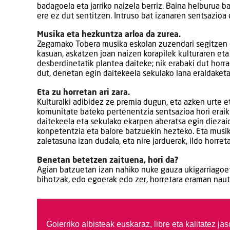
badagoela eta jarriko naizela berriz. Baina helburua b
ere ez dut sentitzen. Intruso bat izanaren sentsazioa 
Musika eta hezkuntza arloa da zurea.
Zegamako Tobera musika eskolan zuzendari segitzen du
kasuan, askatzen joan naizen korapilek kulturaren et
desberdinetatik plantea daiteke; nik erabaki dut horra
dut, denetan egin daitekeela sekulako lana eraldaket
Eta zu horretan ari zara.
Kulturalki adibidez ze premia dugun, eta azken urte et
komunitate bateko pertenentzia sentsazioa hori eraiki 
daitekeela eta sekulako ekarpen aberatsa egin diezai
konpetentzia eta balore batzuekin hezteko. Eta musika
zaletasuna izan dudala, eta nire jarduerak, ildo horreta
Benetan betetzen zaituena, hori da?
Agian batzuetan izan nahiko nuke gauza ukigarriagoet
bihotzak, edo egoerak edo zer, horretara eraman naut
Goierriko albisteak euskaraz, libre eta kalitatez ja