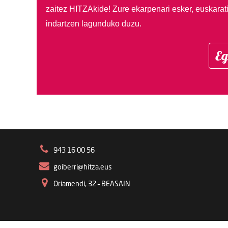
zaitez HITZAkide!
Zure ekarpenari esker, euskarat
indartzen lagunduko duzu.
Eg
943 16 00 56
goiberri@hitza.eus
Oriamendi, 32 – BEASAIN