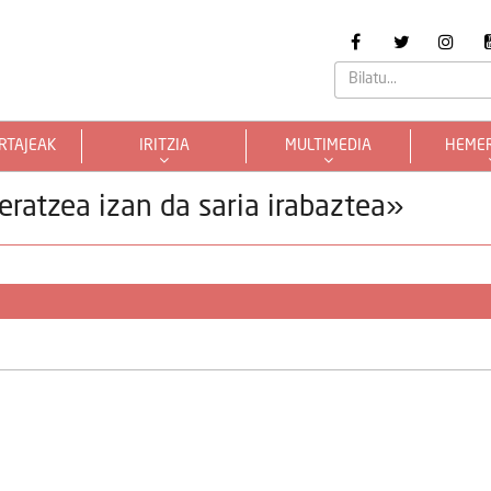
RTAJEAK
IRITZIA
MULTIMEDIA
HEME
teratzea izan da saria irabaztea»