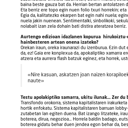
baina beste gauza bat da. Herrian bertan antolatzen d
Eta berriz ere topo egin nuen folio txuri horrekin; et
Egia da, kalitatezko ekarpen bat egin nahi nuela; egin
nuela jakin nuenean. Sentimentalki, sinbolikoki, seku
nolabait izan zela dohain bati distira ateratzea berriz.
Aurtengo edizioan idazlanen kopurua hirukoiztu-
hainbesteren artean onena izateko?
Orekan iraun, oreka iraunarazi du izenburua. Ezin dut e
da, ez! Gaia ere konplexua da, apokaliptiko xamarra er
atzera eta aurrera flash batzuk eginez, eta horrek, ust
«Nire kasuan, askatzen joan naizen korapiloe
naute»
Testu apolakiptiko samarra, ukitu ilunak… Zer du
Transfondo orokorra, sistema kapitalistaren irakurketa
hortik enfokatu. Sistema kapitalistaren barruan lobb
zutabetan lan egiten duena. Bat izango litzateke, ir
boterea, dirua, negozioa… Horrela baldin badago, euts
boterea gidatu behar duen jendea egon behar da, bes