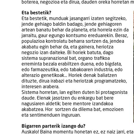
boterea, negozioa eta dirua, dauden oreka horretan m
Eta bestetik?
Eta bestetik, munduak jasangarri izaten segitzeko,
jende gehiago baldin badago, jende gehiagoren
artean banatu behar da planeta, eta horrela ezin da
jarraitu, gaur egungo kontsumo ereduarekin. Beraz,
populazioa kontrolatu beharra sortzen da, jendea
akabatu egin behar da, eta gainera, heriotza
negozio izan daiteke. Bi horiek batuta, dago
sistema supranazional bat, organo trafikoa
erreminta bezala erabiltzen duena, edo bigdata,
edo farmazeutika, edo tabakoaren industria, edo
alterazio genetikoak… Horiek denak baliatzen
dituzte, dirua irabazi eta heriotzak programatzeko,
interesen arabera.
Sistema horretan, lan egiten duten bi protagonista
daude. Elenak jasotzen du enkargu bat bere
nagusiaren aldetik; bere mentore izandakoa
akabatzea. Hor sortzen da dilema bat, emozioen
eta sentimenduen inguruan.
Bigarren parterik izango du?
Auskalo! Baina momentu honetan ez, ez naiz jarri, et