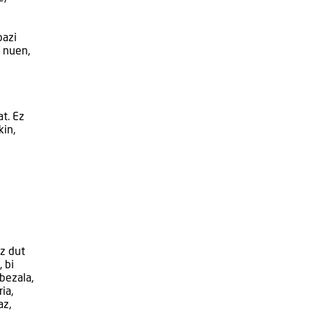
bazi
n nuen,
at. Ez
kin,
ez dut
 bi
bezala,
ia,
az,