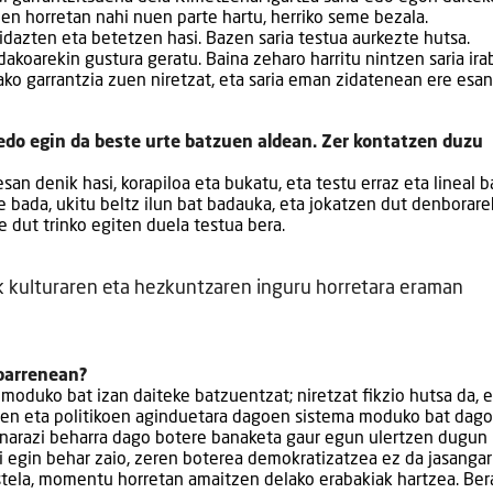
en horretan nahi nuen parte hartu, herriko seme bezala.
a idazten eta betetzen hasi. Bazen saria testua aurkezte hutsa.
dakoarekin gustura geratu. Baina zeharo harritu nintzen saria ira
lako garrantzia zuen niretzat, eta saria eman zidatenean ere esa
edo egin da beste urte batzuen aldean. Zer kontatzen duzu
san denik hasi, korapiloa eta bukatu, eta testu erraz eta lineal b
e bada, ukitu beltz ilun bat badauka, eta jokatzen dut denborare
e dut trinko egiten duela testua bera.
k kulturaren eta hezkuntzaren inguru horretara eraman
 barrenean?
 moduko bat izan daiteke batzuentzat; niretzat fikzio hutsa da, 
y-en eta politikoen aginduetara dagoen sistema moduko bat dago,
aunarazi beharra dago botere banaketa gaur egun ulertzen dugun 
i egin behar zaio, zeren boterea demokratizatzea ez da jasangarr
tela, momentu horretan amaitzen delako erabakiak hartzea. Ber