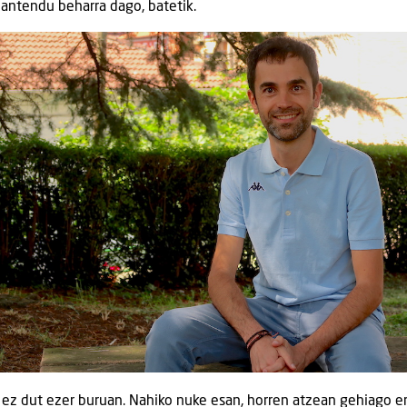
antendu beharra dago, batetik.
a ez dut ezer buruan. Nahiko nuke esan, horren atzean gehiago e