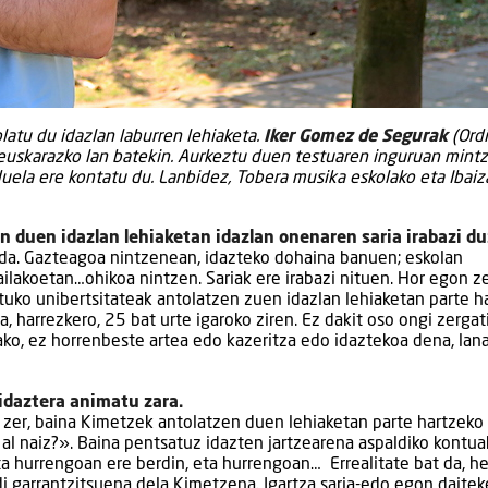
atu du idazlan laburren lehiaketa.
Iker Gomez de Segurak
(Ordi
 euskarazko lan batekin. Aurkeztu duen testuaren inguruan mintz
uela ere kontatu du. Lanbidez, Tobera musika eskolako eta Ibaiz
duen idazlan lehiaketan idazlan onenaren saria irabazi du
 da. Gazteagoa nintzenean, idazteko dohaina banuen; eskolan
ilakoetan…ohikoa nintzen. Sariak ere irabazi nituen. Hor egon z
ustuko unibertsitateak antolatzen zuen idazlan lehiaketan parte h
a, harrezkero, 25 bat urte igaroko ziren. Ez dakit oso ongi zergat
ako, ez horrenbeste artea edo kazeritza edo idaztekoa dena, lana
 idaztera animatu zara.
o zer, baina Kimetzek antolatzen duen lehiaketan parte hartzek
 al naiz?». Baina pentsatuz idazten jartzearena aspaldiko kontua
eta hurrengoan ere berdin, eta hurrengoan… Errealitate bat da, h
di garrantzitsuena dela Kimetzena. Igartza saria-edo egon daitek