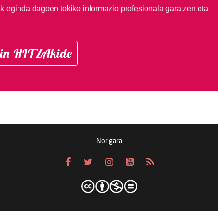
ik eginda dagoen tokiko informazio profesionala garatzen eta
in HITZAkide
Nor gara