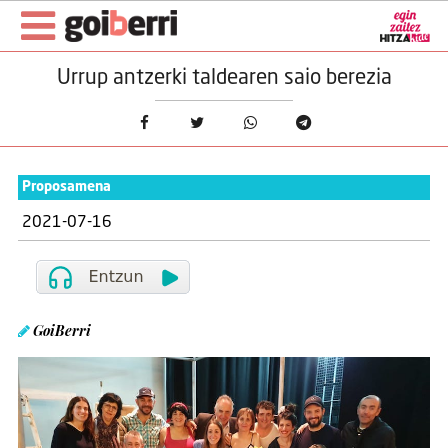
Urrup antzerki taldearen saio berezia
Proposamena
2021-07-16
GoiBerri