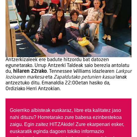
Antzerkizaleek ere badute hitzordu bat datozen
egunetarako. Urrup Antzerki Taldeak saio berezia antolatu
du,
hilaren 22rako
. Tennessee Williams idazlearen
Larkpur
lozioaren markesa
eta
Zapaldutako petunien kasua
lanak
antzeztuko ditu. Emanaldia 22:00etan hasiko da,
Ordiziako Herri Antzokian.
Goierriko albisteak euskaraz, libre eta kalitatez jaso
nahi dituzu?
Horretarako zure babesa ezinbestekoa
zaigu. Egin zaitez HITZAkide!
Zure ekarpenari esker,
euskaratik eginda dagoen tokiko informazio