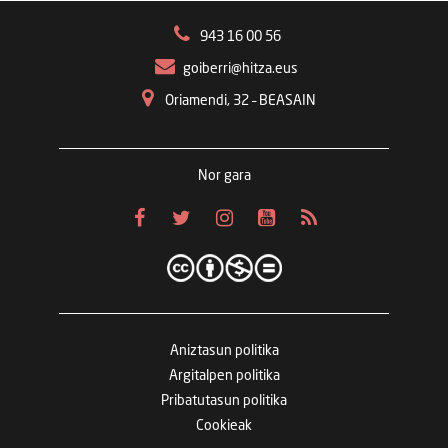
943 16 00 56
goiberri@hitza.eus
Oriamendi, 32 – BEASAIN
Nor gara
Aniztasun politika
Argitalpen politika
Pribatutasun politika
Cookieak