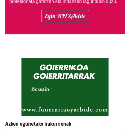
profesionala garatzen eta indartzen lagunduko duzu.
Egin HITZAkide
Azken egunetako irakurrienak