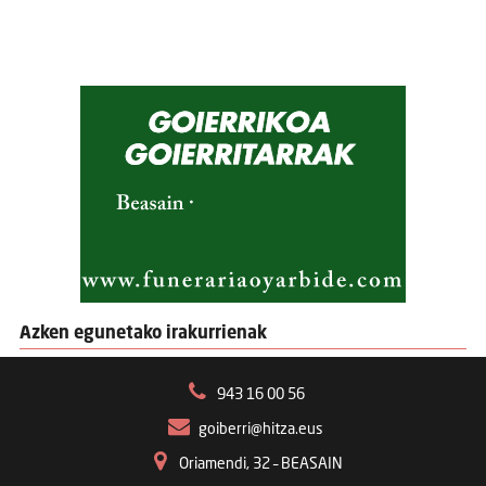
Azken egunetako irakurrienak
943 16 00 56
goiberri@hitza.eus
Oriamendi, 32 – BEASAIN