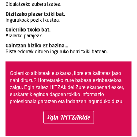
Bidaiatzeko aukera izatea.
Bizitzako plazer txiki bat.
Ingurukoak pozik ikustea.
Goierriko txoko bat.
Aralarko parajeak.
Gaintzan biziko ez bazina…
Bista ederrak dituen inguruko herri txiki batean.
Goierriko albisteak euskaraz, libre eta kalitatez jaso
nahi dituzu?
Horretarako zure babesa ezinbestekoa
zaigu. Egin zaitez HITZAkide!
Zure ekarpenari esker,
euskaratik eginda dagoen tokiko informazio
profesionala garatzen eta indartzen lagunduko duzu.
Egin HITZAkide