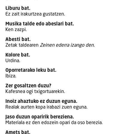
Liburu bat.
Ez zait irakurtzea gustatzen.
Musika talde edo abeslari bat.
Ken zazpi.
Abesti bat.
Zetak taldearen
Zeinen ederra izango den.
Kolore bat.
Urdina.
Oporretarako leku bat.
Ibiza.
Zer gosaltzen duzu?
Kafesnea ogi txigortuarekin.
Inoiz ahaztuko ez duzun eguna.
Realak aurten kopa irabazi zuen eguna.
Jaso duzun oparirik bereziena.
Materiala ez den edozein opari da oso berezia.
Amets bat.