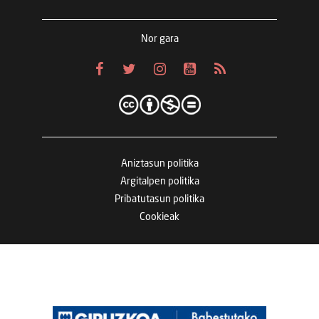
Nor gara
Aniztasun politika
Argitalpen politika
Pribatutasun politika
Cookieak