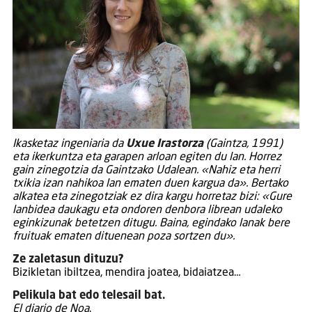
Ikasketaz ingeniaria da
Uxue Irastorza
(Gaintza, 1991)
eta ikerkuntza eta garapen arloan egiten du lan. Horrez
gain zinegotzia da Gaintzako Udalean. «Nahiz eta herri
txikia izan nahikoa lan ematen duen kargua da». Bertako
alkatea eta zinegotziak ez dira kargu horretaz bizi: «Gure
lanbidea daukagu eta ondoren denbora librean udaleko
eginkizunak betetzen ditugu. Baina, egindako lanak bere
fruituak ematen dituenean poza sortzen du».
Ze zaletasun dituzu?
Bizikletan ibiltzea, mendira joatea, bidaiatzea…
Pelikula bat edo telesail bat.
El diario de Noa
.