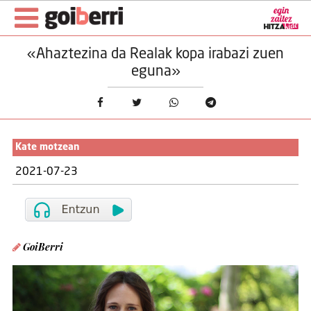
«Ahaztezina da Realak kopa irabazi zuen
eguna»
Kate motzean
2021-07-23
GoiBerri