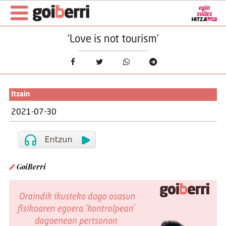
‘Love is not tourism’
Itzain
2021-07-30
GoiBerri