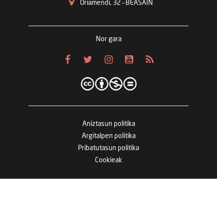
Oriamendi, 32 – BEASAIN
Nor gara
Aniztasun politika
Argitalpen politika
Pribatutasun politika
Cookieak