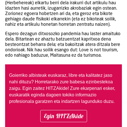
(Herbehereak) elkartu berri dela irakurri dut artikulu hau
idazten hasi aurretik, izugarrizko akrobaziak egin ostean.
Zorionez egoera hobetzen ari da, eta geroz eta bikote
gehiago daude fisikoki elkarrekin (eta ez bikoteak soilik,
nahiz eta artikulu honetan horretan zentratu naizen).
Espero dezagun ditxosozko pandemia hau laster amaituko
dela. Bitartean ez ahaztu batzuentzat kapritxoa dena
besteontzat beharra dela; eta bakoitzak atera ditzala bere
ondorioak. Nik hau soilik esango dut: Love is not tourism,
edo nahiago baduzue, Maitasuna ez da turismoa.
Goierriko albisteak euskaraz, libre eta kalitatez jaso
nahi dituzu?
Horretarako zure babesa ezinbestekoa
zaigu. Egin zaitez HITZAkide!
Zure ekarpenari esker,
euskaratik eginda dagoen tokiko informazio
profesionala garatzen eta indartzen lagunduko duzu.
Egin HITZAkide