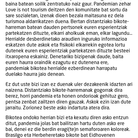
baina batean soilik zentratuko naiz gaur. Pandemian zehar
Love is not tourism deitzen den komunitate bat sortu da
sare sozialetan, izenak dioen bezala maitasuna ez dela
turismoa aldarrikatzen duena. Bertan distantziako bikote-
harreman batean dauden pertsonek euren esperientziak
partekatzen dituzte, elkarri aholkuak eman, elkar lagundu…
Herrialde desberdinetako araudien inguruko informazioa
eskatzen dute askok eta fisikoki elkarrekin egotea lortu
dutenek euren esperientziak partekatzen dituzte besteei
itxaropena eskainiz. Denetariko bizipenak daude, baita
euren haurra oraindik ezagutu ez dutenena ere,
pandemiak bikotea herrialde ezberdinean harrapatu
duelako haurra jaio denean.
Ez dut uste bizi izan ez duenak uler dezakeenik idazten ari
naizena. Distantziako bikote-harremanak gogorrak dira
berez, horri pandemia eta honen ondorioak gehituz gero,
pentsa zenbat zailtzen diren gauzak. Askok ezin izan dute
jarraitu. Zorionez beste asko indartuta atera dira.
Bikotea ondoko herrian bizi eta kexatu diren asko entzun
ditut, pandemia jolas bat bailitzan hartu duten asko ere
bai, denei ez die berdin eragi(te)n semaforoaren koloreak.
Brasilgo eta Herbeheretako bikote bat Eidhovenen