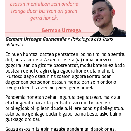
German Urteaga Garmendia •
Psikologoa eta Trans
aktibista
Ez nuen hontaz idaztea pentsatzen, baina tira, hala sentitu
dut, beraz, aurrera. Azken urte eta (ia) erdia bereziki
gogorra izan da gizarte osoarentzat, modu batean ez bada
bestean denoi eragin digu egoera honek eta oraindik
ikusteko dago osasun fisikoaren egoera kontrolpean
dagoenean pertsonon osasun mentalean zein ondorio
izango duen bizitzen ari garen gerra honek.
Pandemia honetan zehar, ingurura begiratzean, maiz zur
eta lur geratu naiz eta pentsatu izan dut hemen ere
pribilegioak pil-pilean daudela. Ni ere banaiz pribilegiatua,
asko baino gehiago dudarik gabe, baina beste asko baino
gutxiago ere bai.
Gauza askoz hitz egin nezake pandemiari dagokionez,