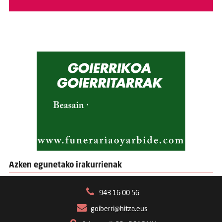
Azken egunetako irakurrienak
943 16 00 56
goiberri@hitza.eus