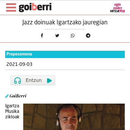
Jazz doinuak Igartzako jauregian
Proposamena
2021-09-03
GoiBerri
Igartza
Musika
zikloak