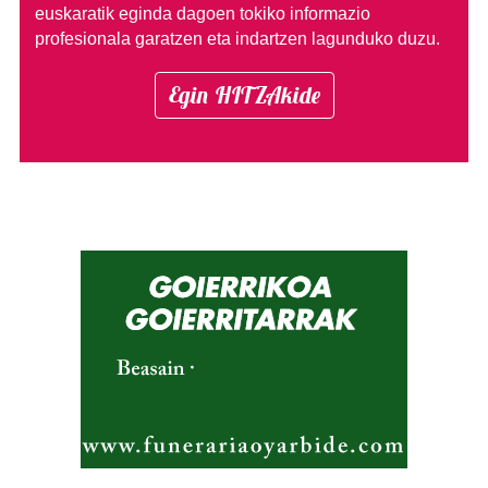
euskaratik eginda dagoen tokiko informazio
profesionala garatzen eta indartzen lagunduko duzu.
Egin HITZAkide