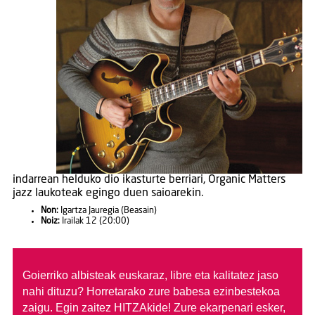
indarrean helduko dio ikasturte berriari, Organic Matters
jazz laukoteak egingo duen saioarekin.
Non:
Igartza Jauregia (Beasain)
Noiz:
Irailak 12 (20:00)
Goierriko albisteak euskaraz, libre eta kalitatez jaso
nahi dituzu?
Horretarako zure babesa ezinbestekoa
zaigu. Egin zaitez HITZAkide!
Zure ekarpenari esker,