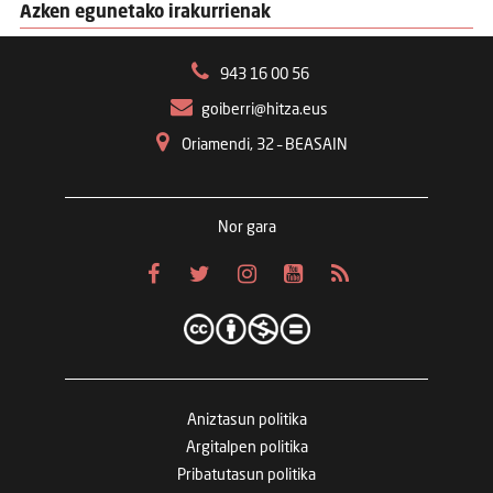
Azken egunetako irakurrienak
943 16 00 56
goiberri@hitza.eus
Oriamendi, 32 – BEASAIN
Nor gara
Aniztasun politika
Argitalpen politika
Pribatutasun politika