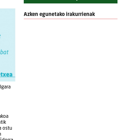
Azken egunetako irakurrienak
lgara
akoa
tik
a ostu
n