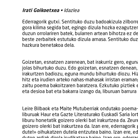
Irati Goikoetxea
• Idazlea
Ederragorik gutxi. Sentituko duzu badoakizula zilborr
gora kilima segida bat, egingo dizula hozka ezagutze
duzun orrolariren batek, bularren artean bihotza ez d
beste zerbaitek estutuko dizula arnasa. Sentituko du
hazkura benetakoa dela.
Goizetan, esnatzen zarenean, bat irakurriz gero, egun
jolas bihurtuko duzu. Edo goizetan, esnatzen denean,
irakurtzen badiozu, eguna mundu bihurtuko diozu. Hiz
hitz eta irudien arteko nahas-mahasak irristan erama
zaitu poema bakoitzaren baratzera. Ezkutuko piztiek 
eta desioa bat eta bakarra izango da, liburuan barrura 
Leire Bilbaok eta Maite Mutuberriak ondutako poema-
liburuak Haur eta Gazte Literaturako Euskadi Saria lo
liburu honetatik goizero olerki bat irakurtzea da. Zeu
goizero olerki bat irakurtzea da. Izan ere, ederragorik
dute!» oihukatzen dutela entzutea baino. Izan ere, ed