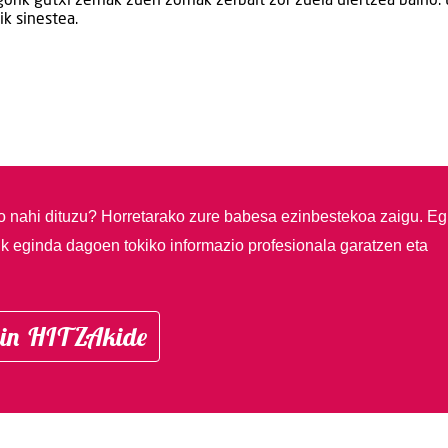
gorik gutxi zerriak zuen zorriak zerbait zor zuela ulertzea baino.
ik sinestea.
so nahi dituzu?
Horretarako zure babesa ezinbestekoa zaigu. Eg
ik eginda dagoen tokiko informazio profesionala garatzen eta
in HITZAkide