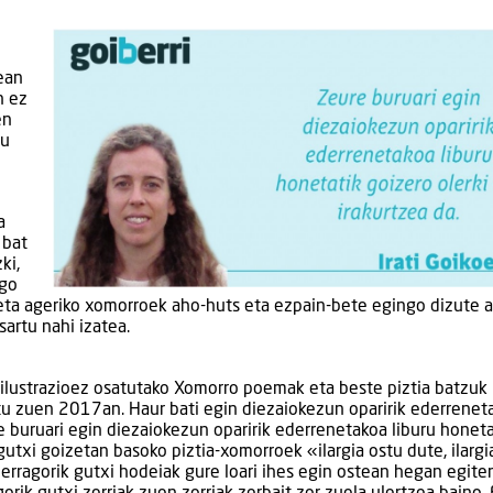
ean
n ez
en
zu
a
 bat
ki,
ngo
eta ageriko xomorroek aho-huts eta ezpain-bete egingo dizute a
sartu nahi izatea.
ilustrazioez osatutako Xomorro poemak eta beste piztia batzuk
rtu zuen 2017an. Haur bati egin diezaiokezun oparirik ederrenet
re buruari egin diezaiokezun oparirik ederrenetakoa liburu honeta
 gutxi goizetan basoko piztia-xomorroek «ilargia ostu dute, ilargi
erragorik gutxi hodeiak gure loari ihes egin ostean hegan egite