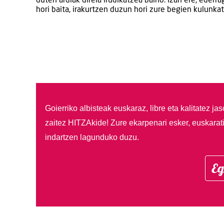
duten ardiak direla irudikatzea baino. Izan ere, ederra
hori baita, irakurtzen duzun hori zure begien kulunkat
Goierriko albisteak euskaraz, libre eta kalitatez ja
zaitez HITZAkide!
Zure ekarpenari esker, euskarat
indartzen lagunduko duzu.
Eg