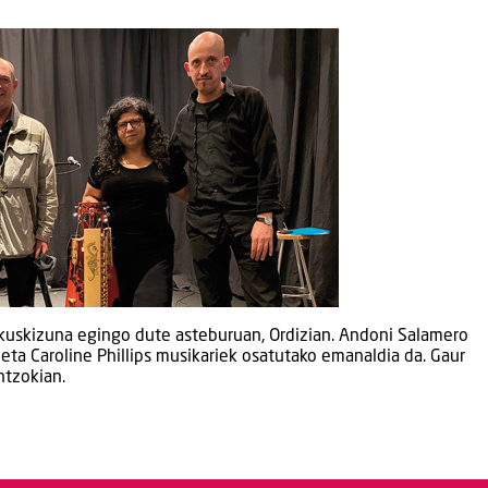
ikuskizuna egingo dute asteburuan, Ordizian. Andoni Salamero
 eta Caroline Phillips musikariek osatutako emanaldia da. Gaur
ntzokian.