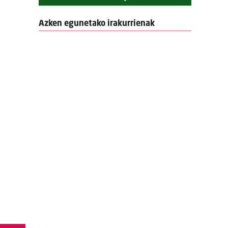
Azken egunetako irakurrienak