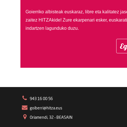
Goierriko albisteak euskaraz, libre eta kalitatez ja
zaitez HITZAkide!
Zure ekarpenari esker, euskarat
indartzen lagunduko duzu.
Eg
943 16 00 56
goiberri@hitza.eus
Oriamendi, 32 – BEASAIN