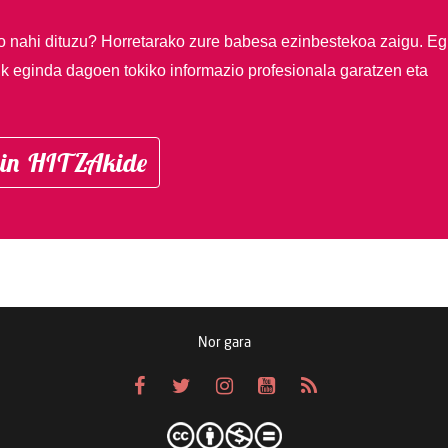
so nahi dituzu?
Horretarako zure babesa ezinbestekoa zaigu. Eg
ik eginda dagoen tokiko informazio profesionala garatzen eta
in HITZAkide
Nor gara