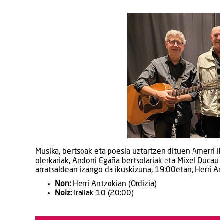
Musika, bertsoak eta poesia uztartzen dituen Amerri 
olerkariak, Andoni Egaña bertsolariak eta Mixel Ducau
arratsaldean izango da ikuskizuna, 19:00etan, Herri A
Non:
Herri Antzokian (Ordizia)
Noiz:
Irailak 10 (20:00)