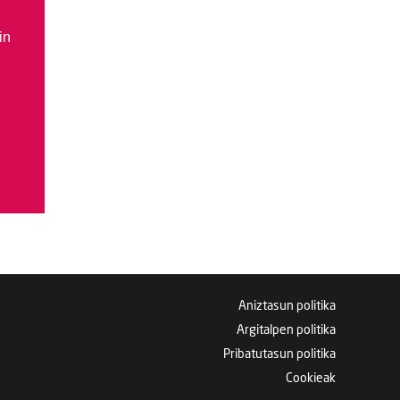
in
Aniztasun politika
Argitalpen politika
Pribatutasun politika
Cookieak