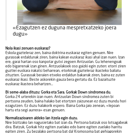
«Ezagutzen ez duguna mespretxatzeko joera
dugu»
Nola ikasi zenuen euskaraz?
Eskola gazteleraz zen, baina doktrina euskaraz egiten genuen. Nire
gurasoak erdaldunak ziren, baina kalean euskaraz ikasi ahal izan nuen. Izan
ere, garai hartan oso kanpotar gutxi zegoen Antzuolan. Gu lehenengoak
edo bigarrenak izan ginen. Antzuolakoek oso gaizki egin zuten: etorri ziren
guztiei euskara irakatsi beharrean, etorkinak gazteleraz ikasteko baliatu
zituzten. Gurasoak beraien etxeko erdaldun bakarrak ziren, baina ez zuten
euskaraz ikasi. Beste askorekin gauza bera gertatu da. Ez bazaituzte
euskaraz ikastera behartzen…
Bi seme-alaba dituzu: Gorka eta Sara. Gorkak Down sindromea du.
Gorka 24 urterekin izan nuen. Antzuolan Down sindromea zuten bi
pertsona zeuden, baina halako bat etortzen zaizunean ez duzu mundu hori
ezagutzen. Ez duzu halakorik espero. Baina Gorka jaio zenean, «lepoan
hartu eta segi aurrera» esan genuen.
Normalizazioaren aldeko lan itzela egin duzu.
Nire bizitzako lan nagusietako bat izan da. Pertsona batzuk oso lotsagabeak
dira. Batzuk, Gorkak hitz egiten zuelako edo barre egiten zuelako harritu
egiten ziren. Zu bezalako pertsona bat da! Kromosoma bat gehiagorekin