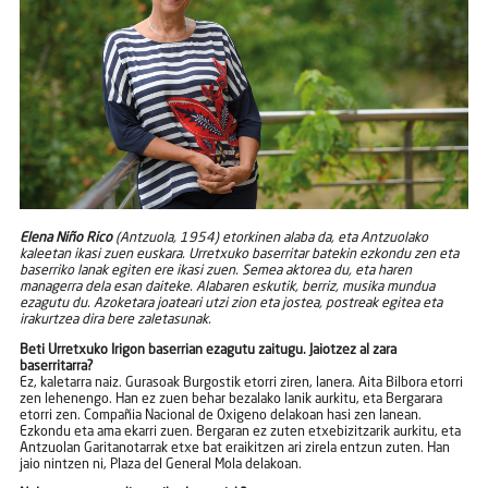
Elena Niño Rico
(Antzuola, 1954) etorkinen alaba da, eta Antzuolako
kaleetan ikasi zuen euskara. Urretxuko baserritar batekin ezkondu zen eta
baserriko lanak egiten ere ikasi zuen. Semea aktorea du, eta haren
managerra dela esan daiteke. Alabaren eskutik, berriz, musika mundua
ezagutu du. Azoketara joateari utzi zion eta jostea, postreak egitea eta
irakurtzea dira bere zaletasunak.
Beti Urretxuko Irigon baserrian ezagutu zaitugu. Jaiotzez al zara
baserritarra?
Ez, kaletarra naiz. Gurasoak Burgostik etorri ziren, lanera. Aita Bilbora etorri
zen lehenengo. Han ez zuen behar bezalako lanik aurkitu, eta Bergarara
etorri zen. Compañia Nacional de Oxigeno delakoan hasi zen lanean.
Ezkondu eta ama ekarri zuen. Bergaran ez zuten etxebizitzarik aurkitu, eta
Antzuolan Garitanotarrak etxe bat eraikitzen ari zirela entzun zuten. Han
jaio nintzen ni, Plaza del General Mola delakoan.