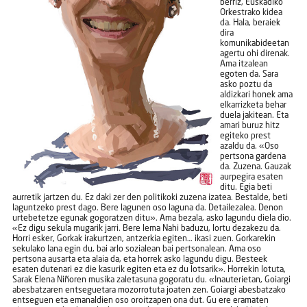
berriz, Euskadiko
Orkestrako kidea
da. Hala, beraiek
dira
komunikabideetan
agertu ohi direnak.
Ama itzalean
egoten da. Sara
asko poztu da
aldizkari honek ama
elkarrizketa behar
duela jakitean. Eta
amari buruz hitz
egiteko prest
azaldu da. «Oso
pertsona gardena
da. Zuzena. Gauzak
aurpegira esaten
ditu. Egia beti
aurretik jartzen du. Ez daki zer den politikoki zuzena izatea. Bestalde, beti
laguntzeko prest dago. Bere lagunen oso laguna da. Detailezalea. Denon
urtebetetze egunak gogoratzen ditu». Ama bezala, asko lagundu diela dio.
«Ez digu sekula mugarik jarri. Bere lema Nahi baduzu, lortu dezakezu da.
Horri esker, Gorkak irakurtzen, antzerkia egiten… ikasi zuen. Gorkarekin
sekulako lana egin du, bai arlo sozialean bai pertsonalean. Ama oso
pertsona ausarta eta alaia da, eta horrek asko lagundu digu. Besteek
esaten dutenari ez die kasurik egiten eta ez du lotsarik». Horrekin lotuta,
Sarak Elena Niñoren musika zaletasuna gogoratu du. «Inauterietan, Goiargi
abesbatzaren entseguetara mozorrotuta joaten zen. Goiargi abesbatzako
entseguen eta emanaldien oso oroitzapen ona dut. Gu ere eramaten