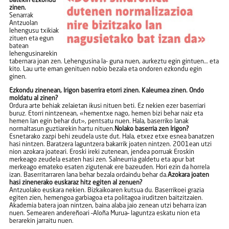
batekin ezkondu
zinen.
Senarrak
Antzuolan
lehengusu txikiak
zituen eta egun
batean
lehengusinarekin
tabernara joan zen. Lehengusina la- guna nuen, aurkeztu egin gintuen… eta
kito. Lau urte eman genituen nobio bezala eta ondoren ezkondu egin
ginen.
Ezkondu zinenean, Irigon baserrira etorri zinen. Kaleumea zinen.
Ondo
moldatu al zinen?
Ordura arte behiak zelaietan ikusi nituen beti. Ez nekien ezer baserriari
buruz. Etorri nintzenean, «hementxe nago, hemen bizi behar naiz eta
hemen lan egin behar dut», pentsatu nuen. Hala, baserriko lanak
normaltasun guztiarekin hartu nituen.
Nolako baserria zen Irigon?
Esnetarako zazpi behi zeudela uste dut. Hala, etxez etxe esnea banatzen
hasi nintzen. Baratzera laguntzera bakarrik joaten nintzen. 2001ean utzi
nion azokara joateari. Eroski ireki zutenean, jendea porruak Eroskin
merkeago zeudela esaten hasi zen. Salneurria galdetu eta apur bat
merkeago emateko esaten zigutenak ere bazeuden. Hori ezin da horrela
izan. Baserritarraren lana behar bezala ordaindu behar da.
Azokara joaten
hasi zinenerako euskaraz hitz egiten al zenuen?
Antzuolako euskara nekien. Bizkaikoaren kutsua du. Baserrikoei grazia
egiten zien, hemengoa garbiagoa eta politagoa iruditzen baitzitzaien.
Akademia batera joan nintzen, baina alaba jaio zenean utzi beharra izan
nuen. Semearen andereñoari –Aloña Murua– laguntza eskatu nion eta
berarekin jarraitu nuen.