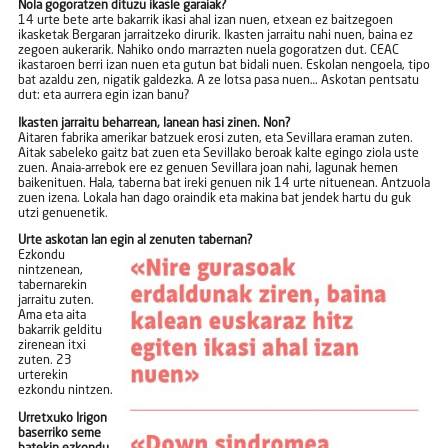
Nola gogoratzen dituzu ikasle garaiak?
14 urte bete arte bakarrik ikasi ahal izan nuen, etxean ez baitzegoen
ikasketak Bergaran jarraitzeko dirurik. Ikasten jarraitu nahi nuen, baina ez
zegoen aukerarik. Nahiko ondo marrazten nuela gogoratzen dut. CEAC
ikastaroen berri izan nuen eta gutun bat bidali nuen. Eskolan nengoela, tipo
bat azaldu zen, nigatik galdezka. A ze lotsa pasa nuen… Askotan pentsatu
dut: eta aurrera egin izan banu?
Ikasten jarraitu beharrean, lanean hasi zinen. Non?
Aitaren fabrika amerikar batzuek erosi zuten, eta Sevillara eraman zuten.
Aitak sabeleko gaitz bat zuen eta Sevillako beroak kalte egingo ziola uste
zuen. Anaia-arrebok ere ez genuen Sevillara joan nahi, lagunak hemen
baikenituen. Hala, taberna bat ireki genuen nik 14 urte nituenean. Antzuola
zuen izena. Lokala han dago oraindik eta makina bat jendek hartu du guk
utzi genuenetik.
Urte askotan lan egin al zenuten tabernan?
Ezkondu
nintzenean,
tabernarekin
jarraitu zuten.
Ama eta aita
bakarrik gelditu
zirenean itxi
zuten. 23
urterekin
ezkondu nintzen.
Urretxuko Irigon
baserriko seme