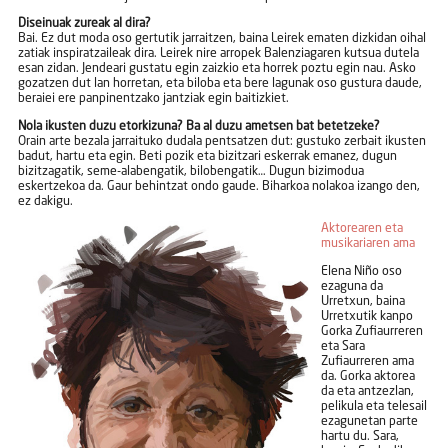
Diseinuak zureak al dira?
Bai. Ez dut moda oso gertutik jarraitzen, baina Leirek ematen dizkidan oihal
zatiak inspiratzaileak dira. Leirek nire arropek Balenziagaren kutsua dutela
esan zidan. Jendeari gustatu egin zaizkio eta horrek poztu egin nau. Asko
gozatzen dut lan horretan, eta biloba eta bere lagunak oso gustura daude,
beraiei ere panpinentzako jantziak egin baitizkiet.
Nola ikusten duzu etorkizuna? Ba al duzu ametsen bat betetzeke?
Orain arte bezala jarraituko dudala pentsatzen dut: gustuko zerbait ikusten
badut, hartu eta egin. Beti pozik eta bizitzari eskerrak emanez, dugun
bizitzagatik, seme-alabengatik, bilobengatik… Dugun bizimodua
eskertzekoa da. Gaur behintzat ondo gaude. Biharkoa nolakoa izango den,
ez dakigu.
Aktorearen eta
musikariaren ama
Elena Niño oso
ezaguna da
Urretxun, baina
Urretxutik kanpo
Gorka Zufiaurreren
eta Sara
Zufiaurreren ama
da. Gorka aktorea
da eta antzezlan,
pelikula eta telesail
ezagunetan parte
hartu du. Sara,