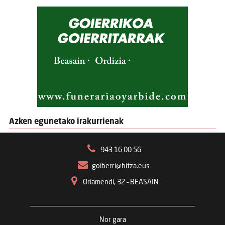
Azken egunetako irakurrienak
943 16 00 56
goiberri@hitza.eus
Oriamendi, 32 – BEASAIN
Nor gara