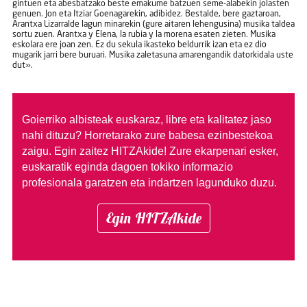
gintuen eta abesbatzako beste emakume batzuen seme-alabekin jolasten
genuen. Jon eta Itziar Goenagarekin, adibidez. Bestalde, bere gaztaroan,
Arantxa Lizarralde lagun minarekin (gure aitaren lehengusina) musika taldea
sortu zuen. Arantxa y Elena, la rubia y la morena esaten zieten. Musika
eskolara ere joan zen. Ez du sekula ikasteko beldurrik izan eta ez dio
mugarik jarri bere buruari. Musika zaletasuna amarengandik datorkidala uste
dut».
Goierriko albisteak euskaraz, libre eta kalitatez jaso
nahi dituzu?
Horretarako zure babesa ezinbestekoa
zaigu. Egin zaitez HITZAkide!
Zure ekarpenari esker,
euskaratik eginda dagoen tokiko informazio
profesionala garatzen eta indartzen lagunduko duzu.
Egin HITZAkide