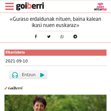
«Guraso erdaldunak nituen, baina kalean
ikasi nuen euskaraz»
Elkarrizketa
2021-09-10
GoiBerri