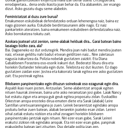
Gorkak gainontzekoen exijentzia maila izan behar duela. Entseguetara,
errodajeetara… dena ondo ikasita joan behar da. Eta alabarekin, zer esango
dizut. Asko gozatu dugu seme-alabekin.
Feministatzat al duzu zure burua?
Emakumeon eskubideak defendatzeko orduan lehenengoa naiz, baina ez
nago gizonen aurka. Eskubide berdintasunaren alde nago. Ez naiz
pankartekin ateratzen, baina emakumeen eskubideen defendatzailea naiz.
Asko borrokatzea tokatu zait.
Azokara joateari utzi zenion, seme-alabak helduak dira… Garai batean baino
lasaiago biziko zara, ala?
Bai. Dagoeneko ez dut ordutegirik. Mendira joan nahi badut mendira joaten
naiz, etxean gelditu nahi badut etxean gelditzen naiz… Nire zaletasun
nagusia irakurtzea da. Polizia-nobelak gustatzen zaizkit. Eta Diana
Gabaldonen Forastera oso-osorik irakurri dut. Bederatzi liburu dira eta
horiekin Outlander telesaila egin dute. Telebista ez dut ikusten. Ez dago
gustatzen zaidan ezer. Jostea eta kakorratz lanak egitea ere asko gustatzen
zait. Eta postreak egitea.
Bilobaren panpinentzako egin dituzun soinekoak oso ezagunak egin dira.
Aspaldi ikasi nuen josten, Antzuolan. Seme-alabentzat arropak egiten
nituen haurrak zirenean, baina urte asko neramatzan josi gabe. Laiak Nancy
bat eskatu zigun eta arropa guk geuk egitea proposatu zidan. Euskadiko
Orkestran arropa erosteko dirua ematen diete eta Sarak (alabak) Leire
Santillan urretxuarrarengana jo zuen. Leirek berarentzat egindako arropa
probatu behar zuen batean, alabak berarekin joateko esan zidan. Leireri
oihal zatiak eskatu nizkion eta oihal zoragarri horiekin bilobaren
panpinentzako jantziak egin nituen. Niri ezer esan gabe, Sarak Leireri
erakutsi zizkion nik egindako arropak. Eta niri ezer esan gabe, panpinak
erakusleiho batean jarri zituzten. Oso detaile polita izan zen.