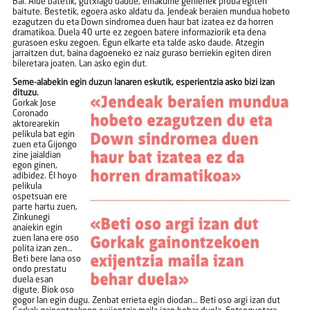
Bai. Alde batetik, gutxiago daude, emakume gehienek proba egiten
baitute. Bestetik, egoera asko aldatu da. Jendeak beraien mundua hobeto
ezagutzen du eta Down sindromea duen haur bat izatea ez da horren
dramatikoa. Duela 40 urte ez zegoen batere informaziorik eta dena
gurasoen esku zegoen. Egun elkarte eta talde asko daude. Atzegin
jarraitzen dut, baina dagoeneko ez naiz guraso berriekin egiten diren
bileretara joaten. Lan asko egin dut.
Seme-alabekin egin duzun lanaren eskutik, esperientzia asko bizi izan
dituzu.
Gorkak Jose
Coronado
aktorearekin
pelikula bat egin
zuen eta Gijongo
zine jaialdian
egon ginen,
adibidez. El hoyo
pelikula
ospetsuan ere
parte hartu zuen,
Zinkunegi
anaiekin egin
zuen lana ere oso
polita izan zen…
Beti bere lana oso
ondo prestatu
duela esan
digute. Biok oso
gogor lan egin dugu. Zenbat errieta egin diodan… Beti oso argi izan dut