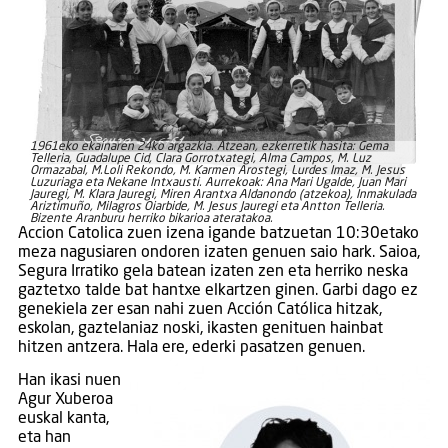
1961eko ekainaren 24ko argazkia. Atzean, ezkerretik hasita: Gema
Telleria, Guadalupe Cid, Clara Gorrotxategi, Alma Campos, M. Luz
Ormazabal, M.Loli Rekondo, M. Karmen Arostegi, Lurdes Imaz, M. Jesus
Luzuriaga eta Nekane Intxausti. Aurrekoak: Ana Mari Ugalde, Juan Mari
Jauregi, M. Klara Jauregi, Miren Arantxa Aldanondo (atzekoa), Inmakulada
Ariztimuño, Milagros Oiarbide, M. Jesus Jauregi eta Antton Telleria.
Bizente Aranburu herriko bikarioa ateratakoa.
Accion Catolica zuen izena igande batzuetan 10:30etako
meza nagusiaren ondoren izaten genuen saio hark. Saioa,
Segura Irratiko gela batean izaten zen eta herriko neska
gaztetxo talde bat hantxe elkartzen ginen. Garbi dago ez
genekiela zer esan nahi zuen Acción Católica hitzak,
eskolan, gaztelaniaz noski, ikasten genituen hainbat
hitzen antzera. Hala ere, ederki pasatzen genuen.
Han ikasi nuen
Agur Xuberoa
euskal kanta,
eta han