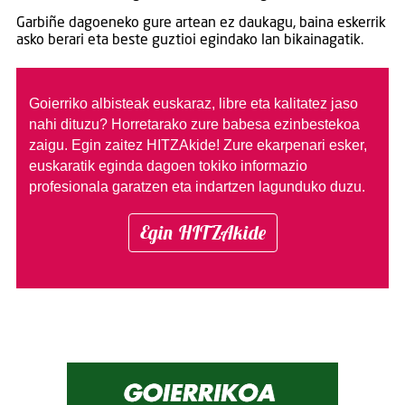
Garbiñe dagoeneko gure artean ez daukagu, baina eskerrik
asko berari eta beste guztioi egindako lan bikainagatik.
Goierriko albisteak euskaraz, libre eta kalitatez jaso
nahi dituzu?
Horretarako zure babesa ezinbestekoa
zaigu. Egin zaitez HITZAkide!
Zure ekarpenari esker,
euskaratik eginda dagoen tokiko informazio
profesionala garatzen eta indartzen lagunduko duzu.
Egin HITZAkide