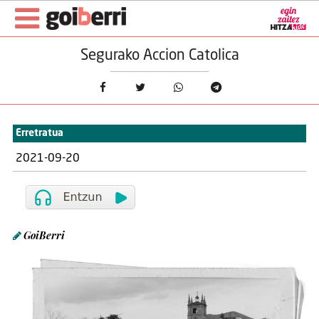
Segurako Accion Catolica
Erretratua
2021-09-20
GoiBerri