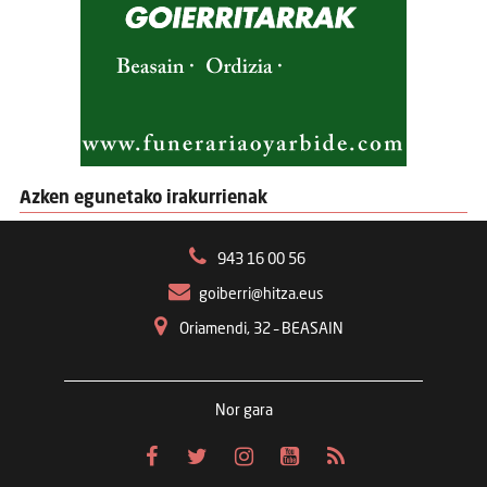
Azken egunetako irakurrienak
943 16 00 56
goiberri@hitza.eus
Oriamendi, 32 – BEASAIN
Nor gara