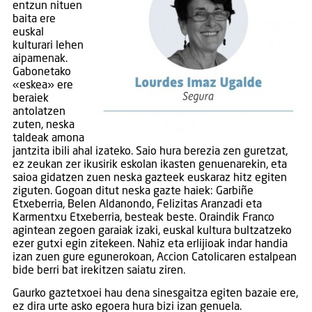
entzun nituen
baita ere
euskal
kulturari lehen
aipamenak.
Gabonetako
«eskea» ere
beraiek
antolatzen
zuten, neska
taldeak amona
jantzita ibili ahal izateko. Saio hura berezia zen guretzat,
ez zeukan zer ikusirik eskolan ikasten genuenarekin, eta
saioa gidatzen zuen neska gazteek euskaraz hitz egiten
ziguten. Gogoan ditut neska gazte haiek: Garbiñe
Etxeberria, Belen Aldanondo, Felizitas Aranzadi eta
Karmentxu Etxeberria, besteak beste. Oraindik Franco
agintean zegoen garaiak izaki, euskal kultura bultzatzeko
ezer gutxi egin zitekeen. Nahiz eta erlijioak indar handia
izan zuen gure egunerokoan, Accion Catolicaren estalpean
bide berri bat irekitzen saiatu ziren.
Gaurko gaztetxoei hau dena sinesgaitza egiten bazaie ere,
ez dira urte asko egoera hura bizi izan genuela.