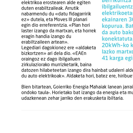
elektrikoa erostearen alde egiten
duten erabiltzaileak. Arrutik
nabarmendu du «datu fidagarririk
ez» dutela, eta Moves III planari
egin dio erreferentzia. «Plan hori
laster izango da martxan, eta horrek
eragin handia izango du
erabiltzaileen artean».
Legediari dagokionez ere «aldaketa
bizkortzen» ari dela dio. «EAEn
oraingoz ez dago ibilgailuen
zirkulaziorako murrizketarik, baina
datozen hilabeteetan izango dira hainbat udalerri ald
du auto elektrikoak». Aldaketa hori, batez ere, hiribu
Bien bitartean, Goierriko Energia Mahaiak lanean jarrai
ondoko taula–. Horietako bat izango da energia eta m
udazkenean zehar jarriko den erakusketa ibiltaria.