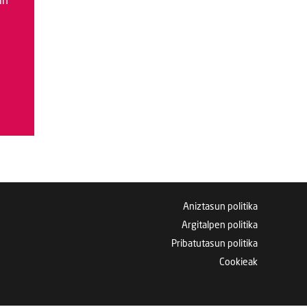
in
Aniztasun politika
Argitalpen politika
Pribatutasun politika
Cookieak