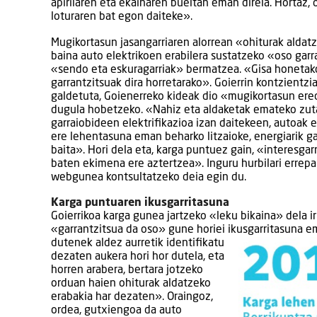
apirilaren eta ekainaren bueltan eman direla. Hortaz, 
loturaren bat egon daiteke».
Mugikortasun jasangarriaren alorrean «ohiturak aldatze
baina auto elektrikoen erabilera sustatzeko «oso garr
«sendo eta eskuragarriak» bermatzea. «Gisa honetak
garrantzitsuak dira horretarako». Goierrin kontzientzi
galdetuta, Goienerreko kideak dio «mugikortasun er
dugula hobetzeko. «Nahiz eta aldaketak emateko zut
garraiobideen elektrifikazioa izan daitekeen, autoak e
ere lehentasuna eman beharko litzaioke, energiarik 
baita». Hori dela eta, karga puntuez gain, «interesgar
baten ekimena ere aztertzea». Inguru hurbilari errepar
webgunea kontsultatzeko deia egin du.
Karga puntuaren ikusgarritasuna
Goierrikoa karga gunea jartzeko «leku bikaina» dela ir
«garrantzitsua da oso» gune horiei ikusgarritasuna e
dutenek aldez aurretik identifikatu
dezaten aukera hori hor dutela, eta
horren arabera, bertara jotzeko
orduan haien ohiturak aldatzeko
erabakia har dezaten». Oraingoz,
ordea, gutxiengoa da auto