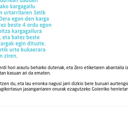
erdi hori arautu beharko dutenak, eta Zero etiketaren abantaila 
etan kasuan ari da ematen.
tzen du, eta lau erronka nagusi jarri dizkio bere buruari aurtengo
ugikortasun jasangarriaren onurak ezagutzeko Goierriko herrieta