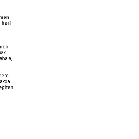
rmen
 hori
iren
uak
ahala,
pero
takoa
egiten
a