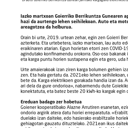
Bi auto Goierriko Berrikuntza Gunean jarritako kargagailu elektrikoet
Iazko martxoan Goierriko Berrikuntza Gunearen ap
hazi da aurtengo lehen seihilekoan. Auto eta motor
areagotzea da helburua.
Orain bi urte, 2019. urtean zehar, egin zen Goierri Be
azterketa. Eta urtebetera, iazko martxoan, lau auto ed
eraikinaren atarian. Egun horietan etorri zen COVID-1
agindutako konfinamendu orokorra. Oso-oso bakanak iz
eta karga puntu horien sustapena egin eta gero, uda h
Urte amaierakoak izan ziren karga bolumen gehien iza
zen. Eta hala gertatu da. 2021eko lehen seihilekoan, 
bete da. Karga elektrikoen gorakada handia izan da. 
ari dela da gure ondorioa», nabarmendu dute Goiekiko
konektatuta, eta batez beste 20 kWh-ko kargak egin di
Ereduan badago zer hobetua
Goiener kooperatibako Alazne Arrutiren esanetan, ez
ondorio argirik atera datu horiei erreparatuta. «Erabil
duelako izan daiteke, edo hasierako erabiltzaile hor
gehiagotan gauzatu dituztelako. 2021ean ikus daite