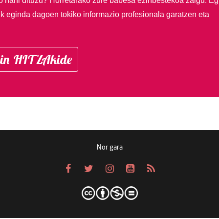
so nahi dituzu?
Horretarako zure babesa ezinbestekoa zaigu. Eg
ik eginda dagoen tokiko informazio profesionala garatzen eta
in HITZAkide
Nor gara