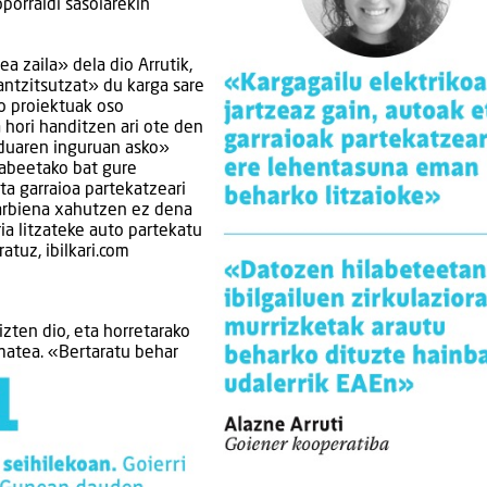
oporraldi sasoiarekin
a zaila» dela dio Arrutik,
antzitsutzat» du karga sare
o proiektuak oso
a hori handitzen ari ote den
eduaren inguruan asko»
abeetako bat gure
ta garraioa partekatzeari
garbiena xahutzen ez dena
ria litzateke auto partekatu
atuz, ibilkari.com
izten dio, eta horretarako
matea. «Bertaratu behar