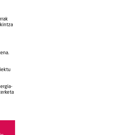
rrak
kintza
tena.
iektu
ergia-
terketa