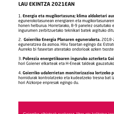
LAU EKINTZA 2021EAN
1.
Energia eta mugikortasuna; klima aldaketari au
egunerokotasunean energiaren eta mugikortasunaren a
honen helburua. Horretarako, 8-9 panelez osatutako era
ingurumen zerbitzuetako teknikari batek argituko ditu
2.
Goierriko Energia Planaren eguneraketa.
2018-20
eguneratzea da asmoa. Hiru fasetan egingo da: Estra
Aurreko bi faseetan ateratako ondorioak azken txoste
3.
Pobrezia energetikoaren inguruko azterketa Goi
hori Goiener elkarteak eta H-Eneak taldeak gauzatuko
4.
Goierriko udalerrietan monitorizazioa lortzeko 
hornidurak kontrolatzeko eta kudeatzeko tresna bat iz
hori Aizkorpe enpresak egingo du.