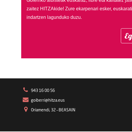
Goierriko albisteak euskaraz, libre eta kalitatez ja
zaitez HITZAkide!
Zure ekarpenari esker, euskarat
indartzen lagunduko duzu.
Eg
943 16 00 56
goiberri@hitza.eus
Oriamendi, 32 – BEASAIN