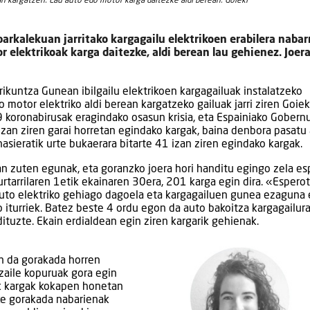
an kargatzen. Lau auto edo motor karga daitezke aldi berean. Goieki
arkalekuan jarritako kargagailu elektrikoen erabilera naba
 elektrikoak karga daitezke, aldi berean lau gehienez. Joera
rrikuntza Gunean ibilgailu elektrikoen kargagailuak instalatzeko
o motor elektriko aldi berean kargatzeko gailuak jarri ziren Goiek
9 koronabirusak eragindako osasun krisia, eta Espainiako Gobern
an ziren garai horretan egindako kargak, baina denbora pasatu 
asieratik urte bukaerara bitarte 41 izan ziren egindako kargak.
n zuten egunak, eta goranzko joera hori handitu egingo zela es
urtarrilaren 1etik ekainaren 30era, 201 karga egin dira. «Espero
Auto elektriko gehiago dagoela eta kargagailuen gunea ezaguna 
 iturriek. Batez beste 4 ordu egon da auto bakoitza kargagailur
tuzte. Ekain erdialdean egin ziren kargarik gehienak.
in da gorakada horren
tzaile kopuruak gora egin
iek kargak kokapen honetan
ke gorakada nabarienak