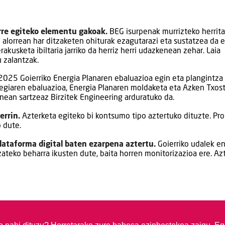
rre egiteko elementu gakoak.
BEG isurpenak murrizteko herrita
lorrean har ditzaketen ohiturak ezagutarazi eta sustatzea da e
kusketa ibiltaria jarriko da herriz herri udazkenean zehar. Laia
 zalantzak.
25 Goierriko Energia Planaren ebaluazioa egin eta plangintza
tegiaren ebaluazioa, Energia Planaren moldaketa eta Azken Txos
nean sartzeaz Birzitek Engineering arduratuko da.
errin.
Azterketa egiteko bi kontsumo tipo aztertuko dituzte. Pro
 dute.
plataforma digital baten ezarpena aztertu.
Goierriko udalek en
ateko beharra ikusten dute, baita horren monitorizazioa ere. Az