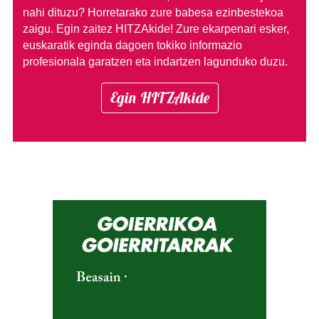
nahi dituzu?
Horretarako zure babesa ezinbestekoa
zaigu. Egin zaitez HITZAkide!
Zure ekarpenari esker,
euskaratik eginda dagoen tokiko informazio
profesionala garatzen eta indartzen lagunduko duzu.
Egin HITZAkide