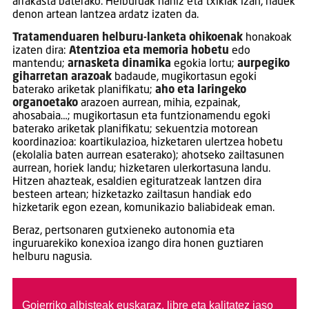
arrakasta baterako. Helburuak nahiz eta txikiak izan, hauek
denon artean lantzea ardatz izaten da.
Tratamenduaren helburu-lanketa ohikoenak
honakoak
izaten dira:
Atentzioa eta memoria hobetu
edo
mantendu;
arnasketa dinamika
egokia lortu;
aurpegiko
giharretan arazoak
badaude, mugikortasun egoki
baterako ariketak planifikatu;
aho eta laringeko
organoetako
arazoen aurrean, mihia, ezpainak,
ahosabaia…; mugikortasun eta funtzionamendu egoki
baterako ariketak planifikatu; sekuentzia motorean
koordinazioa: koartikulazioa, hizketaren ulertzea hobetu
(ekolalia baten aurrean esaterako); ahotseko zailtasunen
aurrean, horiek landu; hizketaren ulerkortasuna landu.
Hitzen ahazteak, esaldien egituratzeak lantzen dira
besteen artean; hizketazko zailtasun handiak edo
hizketarik egon ezean, komunikazio baliabideak eman.
Beraz, pertsonaren gutxieneko autonomia eta
inguruarekiko konexioa izango dira honen guztiaren
helburu nagusia.
Goierriko albisteak euskaraz, libre eta kalitatez jaso