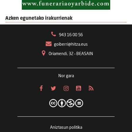
Azken egunetako irakurrienak
943 16 00 56
goiberri@hitza.eus
Oriamendi, 32 – BEASAIN
Nor gara
Aniztasun politika