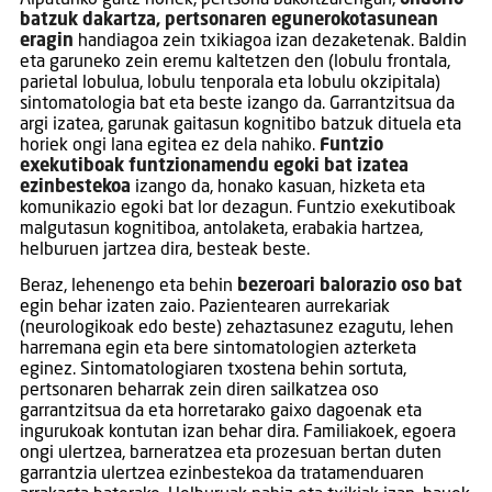
batzuk dakartza
, pertsonaren egunerokotasunean
eragin
handiagoa zein txikiagoa izan dezaketenak. Baldin
eta garuneko zein eremu kaltetzen den (lobulu frontala,
parietal lobulua, lobulu tenporala eta lobulu okzipitala)
sintomatologia bat eta beste izango da. Garrantzitsua da
argi izatea, garunak gaitasun kognitibo batzuk dituela eta
horiek ongi lana egitea ez dela nahiko.
Funtzio
exekutiboak funtzionamendu egoki bat izatea
ezinbestekoa
izango da, honako kasuan, hizketa eta
komunikazio egoki bat lor dezagun. Funtzio exekutiboak
malgutasun kognitiboa, antolaketa, erabakia hartzea,
helburuen jartzea dira, besteak beste.
Beraz, lehenengo eta behin
bezeroari balorazio oso bat
egin behar izaten zaio. Pazientearen aurrekariak
(neurologikoak edo beste) zehaztasunez ezagutu, lehen
harremana egin eta bere sintomatologien azterketa
eginez. Sintomatologiaren txostena behin sortuta,
pertsonaren beharrak zein diren sailkatzea oso
garrantzitsua da eta horretarako gaixo dagoenak eta
ingurukoak kontutan izan behar dira. Familiakoek, egoera
ongi ulertzea, barneratzea eta prozesuan bertan duten
garrantzia ulertzea ezinbestekoa da tratamenduaren