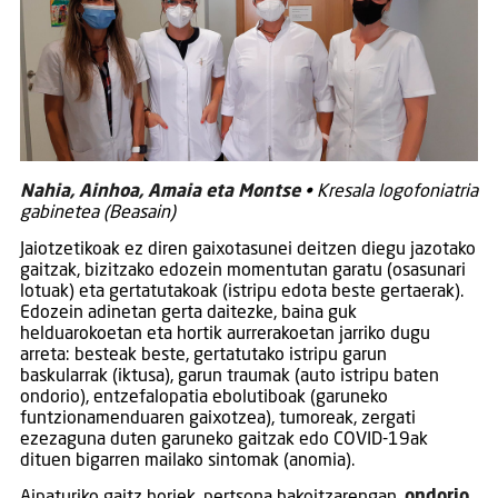
Nahia, Ainhoa, Amaia eta Montse
• Kresala logofoniatria
gabinetea (Beasain)
Jaiotzetikoak ez diren gaixotasunei deitzen diegu jazotako
gaitzak, bizitzako edozein momentutan garatu (osasunari
lotuak) eta gertatutakoak (istripu edota beste gertaerak).
Edozein adinetan gerta daitezke, baina guk
helduarokoetan eta hortik aurrerakoetan jarriko dugu
arreta: besteak beste, gertatutako istripu garun
baskularrak (iktusa), garun traumak (auto istripu baten
ondorio), entzefalopatia ebolutiboak (garuneko
funtzionamenduaren gaixotzea), tumoreak, zergati
ezezaguna duten garuneko gaitzak edo COVID-19ak
dituen bigarren mailako sintomak (anomia).
Aipaturiko gaitz horiek, pertsona bakoitzarengan,
ondorio