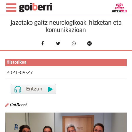
Jazotako gaitz neurologikoak, hizketan eta
komunikazioan
Historikoa
2021-09-27
GoiBerri