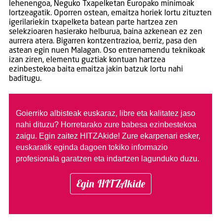
lehenengoa, Neguko Txapelketan Europako minimoak
lortzeagatik. Oporren ostean, emaitza horiek lortu zituzten
igerilariekin txapelketa batean parte hartzea zen
selekzioaren hasierako helburua, baina azkenean ez zen
aurrera atera. Bigarren kontzentrazioa, berriz, pasa den
astean egin nuen Malagan. Oso entrenamendu teknikoak
izan ziren, elementu guztiak kontuan hartzea
ezinbestekoa baita emaitza jakin batzuk lortu nahi
baditugu.
Goierriko albisteak euskaraz, libre eta kalitatez jaso
nahi dituzu?
Horretarako zure babesa ezinbestekoa
zaigu. Egin zaitez HITZAkide!
Zure ekarpenari esker,
euskaratik eginda dagoen tokiko informazio
profesionala garatzen eta indartzen lagunduko duzu.
Egin HITZAkide