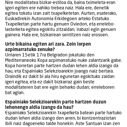
Nire modalitatea bizkar-estiloa da, baina tximeleta-eran
igeri egiten ere nahiko trebea naiz. Hala ere, denetik
egitea tokatu izan zait txapelketetan. Aurten, esaterako,
Euskadirekin Autonomia Erkidegoen arteko Estatuko
Txapelketan parte hartu genuen Oviedon, eta errelebo-
lasterketa egitea egokitu zitzaidan; irabazi egin genuen
gainera. Hala ere, bizkarrean sentitzen naiz erosoen.
Urte bikaina egiten ari zara. Zein lorpen
azpimarratuko zenuke?
Urriaren 15etik 17ra Belgradon jokatuko den
Mediterraneoko Kopa azpimarratuko nuke zalantzarik gabe.
Kopa horretan parte hartzen dudan lehen aldia izango da
hau, eta Espainiako Selekzioarekin joango naiz bertara.
Oraindik ez dakit bi ala hiru egunetan egokituko zaidan
igeri egitea, eta ez dakit bizkarraz gain beste
modalitateren bat ere egin beharko dudan; erreleboren
bat agian.
Espainiako Selekzioarekin parte hartzen duzun
lehenengo aldia izango da hau?
Espainiako Selekzioarekin txapelketa batean parte hartuko
dudan lehen aldia izango den arren, bi kontzentraziotan
ibili naiz dagoeneko talde honekin. Aste Santuan izan zen