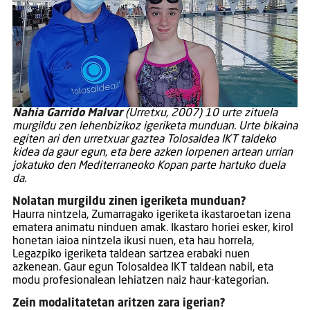
Nahia Garrido Malvar
(Urretxu, 2007) 10 urte zituela
murgildu zen lehenbizikoz igeriketa munduan. Urte bikaina
egiten ari den urretxuar gaztea Tolosaldea IKT taldeko
kidea da gaur egun, eta bere azken lorpenen artean urrian
jokatuko den Mediterraneoko Kopan parte hartuko duela
da.
Nolatan murgildu zinen igeriketa munduan?
Haurra nintzela, Zumarragako igeriketa ikastaroetan izena
ematera animatu ninduen amak. Ikastaro horiei esker, kirol
honetan iaioa nintzela ikusi nuen, eta hau horrela,
Legazpiko igeriketa taldean sartzea erabaki nuen
azkenean. Gaur egun Tolosaldea IKT taldean nabil, eta
modu profesionalean lehiatzen naiz haur-kategorian.
Zein modalitatetan aritzen zara igerian?