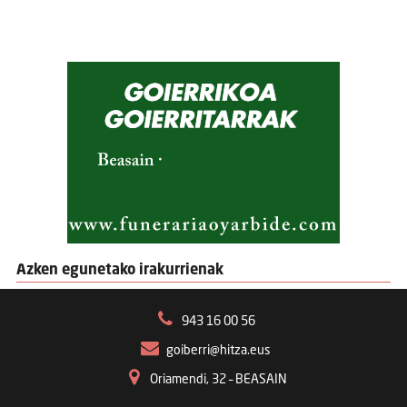
Azken egunetako irakurrienak
943 16 00 56
goiberri@hitza.eus
Oriamendi, 32 – BEASAIN