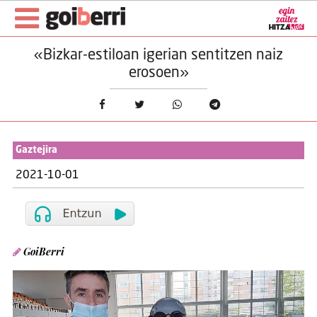
«Bizkar-estiloan igerian sentitzen naiz
erosoen»
Gaztejira
2021-10-01
GoiBerri