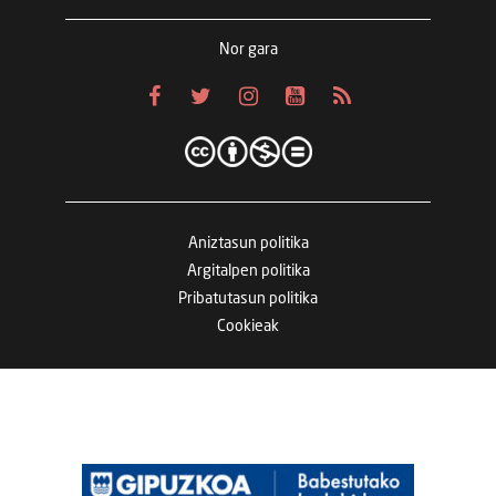
Nor gara
Aniztasun politika
Argitalpen politika
Pribatutasun politika
Cookieak