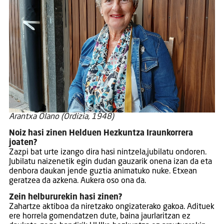
Arantxa Olano (Ordizia, 1948)
Noiz hasi zinen Helduen Hezkuntza Iraunkorrera
joaten?
Zazpi bat urte izango dira hasi nintzela,jubilatu ondoren.
Jubilatu naizenetik egin dudan gauzarik onena izan da eta
denbora daukan jende guztia animatuko nuke. Etxean
geratzea da azkena. Aukera oso ona da.
Zein helbururekin hasi zinen?
Zahartze aktiboa da niretzako ongizaterako gakoa. Adituek
ere horrela gomendatzen dute, baina jaurlaritzan ez