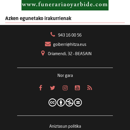
Azken egunetako irakurrienak
943 16 00 56
goiberri@hitza.eus
Oriamendi, 32 – BEASAIN
Nor gara
Aniztasun politika