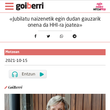
«Jubilatu naizenetik egin dudan gauzarik
onena da HHI-ra joatea»
Motzean
2021-10-15
GoiBerri