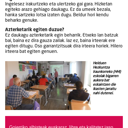
Ingelesez irakurtzeko eta ulertzeko gai gara. Hizketan
egiteko arazo gehiago daukagu. Ez da umeek bezala,
hanka sartzeko lotsa izaten dugu. Beldur hori kendu
beharko genuke.
Azterketarik egiten duzue?
Ez daukagu azterketarik egin beharrik. Etxeko lan batzuk
bai, baina ez dira gauza zailak. Iaz ez, baina irteerak ere
egiten ditugu. Oso garrantzitsuak dira irteera horiek. Hilero
irteera bat egiten genuen.
Helduen
Hezkuntza
Iraunkorreko (HHI)
eskolak bigarren
aukera bat
eskaintzen die
ikasten jarraitu
nahi dutenei.
Goierriko albisteak euskaraz, libre eta kalitatez jaso