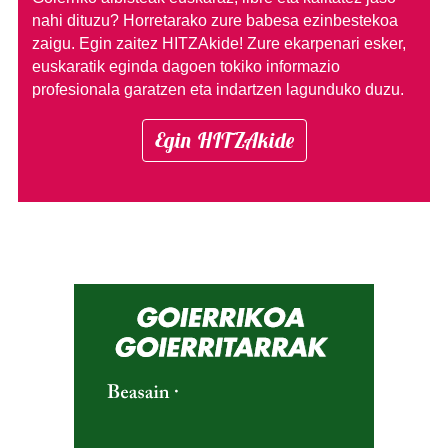
nahi dituzu?
Horretarako zure babesa ezinbestekoa
zaigu. Egin zaitez HITZAkide!
Zure ekarpenari esker,
euskaratik eginda dagoen tokiko informazio
profesionala garatzen eta indartzen lagunduko duzu.
Egin HITZAkide