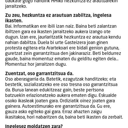
daukate gogo handirik HHIko hezkuntza ez arautuarekin
jarraitzeko.
Zu zeu, hezkuntza ez arautuan zabiltza, ingelesa
ikasten.
Bai. Informatikan ere ibili izan naiz. Baina beti zalantzan
ibiltzen gara ea ikasten jarraitzeko aukera izango ote
dugun. Izan ere, jaurlaritzatik hezkuntza ez arautua kendu
nahian dabiltza. Duela bi urte Gasteizera joan ginen
protesta egitera eta Arartekoari ere bidali genion gutuna,
guretzat zein garrantzitsua den jakinaraziz. Beti beldurrez
gaude, baina momentuz ematen du gelditu egiten dela…
Momentuz hor jarraitzen dugu.
Zuentzat, oso garrantzitsua da.
Oso aberasgarria da. Batetik, ezagutzak handitzeko; eta
bestetik, sozializatzeko ere oso tresna oso garrantzitsua
da. Burua lanean edukitzeaz gain, beste pertsona
batzuekin erlazionatzeko aukera ematen digu. Eskualde
osoko ikasleak joaten gara. Ordiziatik oinez joaten gara
gainera. Autoestimurako ere garrantzitsua da. Gu ere,
gauza asko egiteko gai gara. ­Erraz ahazten zaigu
ikasitakoa, hori nabaritzen da, baina beti ikasten da zerbait.
Ingelesez moldatzen zara?