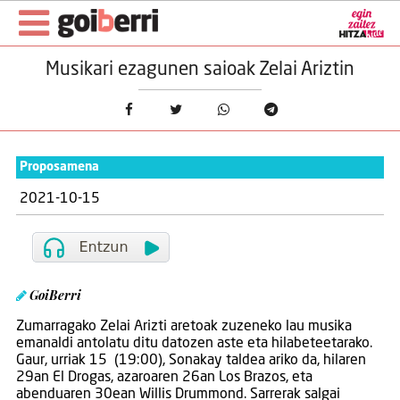
Musikari ezagunen saioak Zelai Ariztin
Proposamena
2021-10-15
GoiBerri
Zumarragako Zelai Arizti aretoak zuzeneko lau musika
emanaldi antolatu ditu datozen aste eta hilabeteetarako.
Gaur, urriak 15 (19:00), Sonakay taldea ariko da, hilaren
29an El Drogas, azaroaren 26an Los Brazos, eta
abenduaren 30ean Willis Drummond. Sarrerak salgai