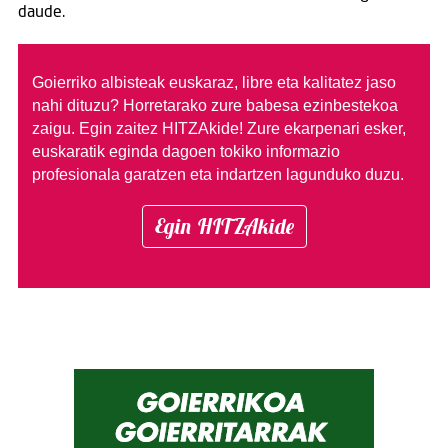
daude.
Goierriko albisteak euskaraz, libre eta kalitatez jaso
nahi dituzu?
Horretarako zure babesa ezinbestekoa
zaigu. Egin zaitez HITZAkide!
Zure ekarpenari esker,
euskaratik eginda dagoen tokiko informazio
profesionala garatzen eta indartzen lagunduko duzu.
Egin HITZAkide