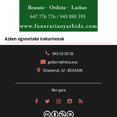
Azken egunetako irakurrienak
943 16 00 56
goiberri@hitza.eus
Oriamendi, 32 – BEASAIN
Nor gara