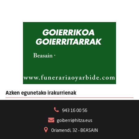
Azken egunetako irakurrienak
943 16 00 56
goiberri@hitza.eus
Oriamendi, 32 – BEASAIN