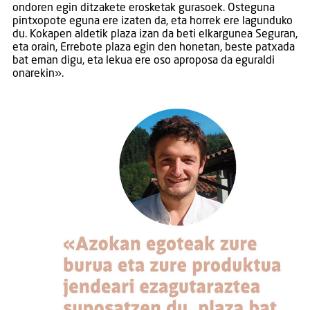
ondoren egin ditzakete erosketak gurasoek. Osteguna
pintxopote eguna ere izaten da, eta horrek ere lagunduko
du. Kokapen aldetik plaza izan da beti elkargunea Seguran,
eta orain, Errebote plaza egin den honetan, beste patxada
bat eman digu, eta lekua ere oso aproposa da eguraldi
onarekin».