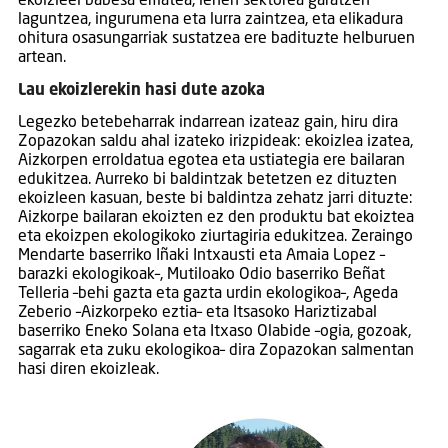
ekoizleei babesa ematea, lehen sektorea garatzen
laguntzea, ingurumena eta lurra zaintzea, eta elikadura
ohitura osasungarriak sustatzea ere badituzte helburuen
artean.
Lau ekoizlerekin hasi dute azoka
Legezko betebeharrak indarrean izateaz gain, hiru dira
Zopazokan saldu ahal izateko irizpideak: ekoizlea izatea,
Aizkorpen erroldatua egotea eta ustiategia ere bailaran
edukitzea. Aurreko bi baldintzak betetzen ez dituzten
ekoizleen kasuan, beste bi baldintza zehatz jarri dituzte:
Aizkorpe bailaran ekoizten ez den produktu bat ekoiztea
eta ekoizpen ekologikoko ziurtagiria edukitzea. Zeraingo
Mendarte baserriko Iñaki Intxausti eta Amaia Lopez –
barazki ekologikoak–, Mutiloako Odio baserriko Beñat
Telleria –behi gazta eta gazta urdin ekologikoa–, Ageda
Zeberio –Aizkorpeko eztia– eta Itsasoko Hariztizabal
baserriko Eneko Solana eta Itxaso Olabide –ogia, gozoak,
sagarrak eta zuku ekologikoa– dira Zopazokan salmentan
hasi diren ekoizleak.