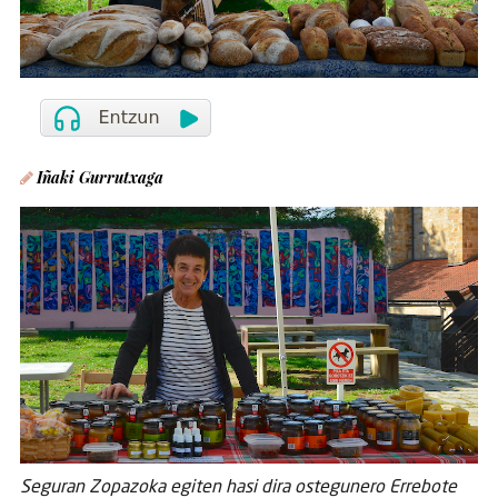
Iñaki Gurrutxaga
Seguran Zopazoka egiten hasi dira ostegunero Errebote