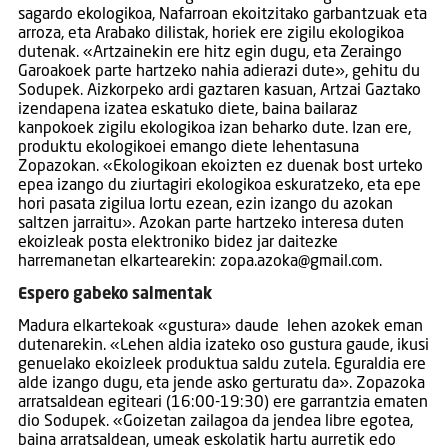
sagardo ekologikoa, Nafarroan ekoitzitako garbantzuak eta
arroza, eta Arabako dilistak, horiek ere zigilu ekologikoa
dutenak. «Artzainekin ere hitz egin dugu, eta Zeraingo
Garoakoek parte hartzeko nahia adierazi dute», gehitu du
Sodupek. Aizkorpeko ardi gaztaren kasuan, Artzai Gaztako
izendapena izatea eskatuko diete, baina bailaraz
kanpokoek zigilu ekologikoa izan beharko dute. Izan ere,
produktu ekologikoei emango diete lehentasuna
Zopazokan. «Ekologikoan ekoizten ez duenak bost urteko
epea izango du ziurtagiri ekologikoa eskuratzeko, eta epe
hori pasata zigilua lortu ezean, ezin izango du azokan
saltzen jarraitu». Azokan parte hartzeko interesa duten
ekoizleak posta elektroniko bidez jar daitezke
harremanetan elkartearekin: zopa.azoka@gmail.com.
Espero gabeko salmentak
Madura elkartekoak «gustura» daude lehen azokek eman
dutenarekin. «Lehen aldia izateko oso gustura gaude, ikusi
genuelako ekoizleek produktua saldu zutela. Eguraldia ere
alde izango dugu, eta jende asko gerturatu da». Zopazoka
arratsaldean egiteari (16:00-19:30) ere garrantzia ematen
dio Sodupek. «Goizetan zailagoa da jendea libre egotea,
baina arratsaldean, umeak eskolatik hartu aurretik edo