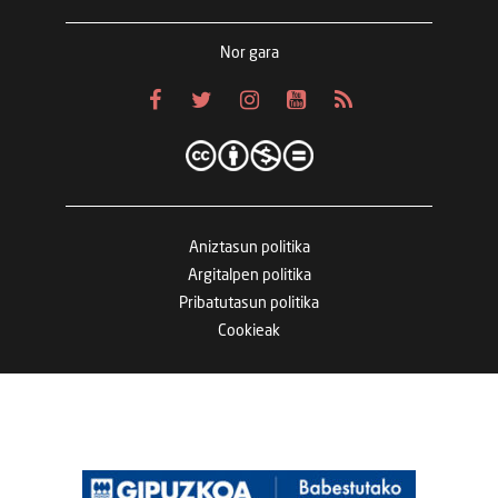
Nor gara
Aniztasun politika
Argitalpen politika
Pribatutasun politika
Cookieak