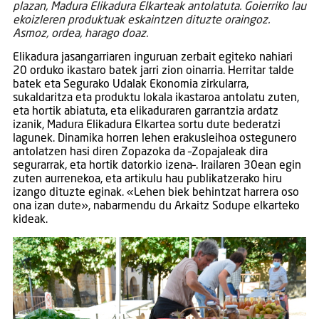
plazan, Madura Elikadura Elkarteak antolatuta. Goierriko lau
ekoizleren produktuak eskaintzen dituzte oraingoz.
Asmoz, ordea, harago doaz.
Elikadura jasangarriaren inguruan zerbait egiteko nahiari
20 orduko ikastaro batek jarri zion oinarria. Herritar talde
batek eta Segurako Udalak Ekonomia zirkularra,
sukaldaritza eta produktu lokala ikastaroa antolatu zuten,
eta hortik abiatuta, eta elikaduraren garrantzia ardatz
izanik, Madura Elikadura Elkartea sortu dute bederatzi
lagunek. Dinamika horren lehen erakusleihoa ostegunero
antolatzen hasi diren Zopazoka da –Zopajaleak dira
segurarrak, eta hortik datorkio izena–. Irailaren 30ean egin
zuten aurrenekoa, eta artikulu hau publikatzerako hiru
izango dituzte eginak. «Lehen biek behintzat harrera oso
ona izan dute», nabarmendu du Arkaitz Sodupe elkarteko
kideak.