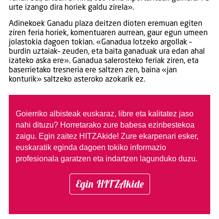
urte izango dira horiek galdu zirela».
Adinekoek Ganadu plaza deitzen dioten eremuan egiten
ziren feria horiek, komentuaren aurrean, gaur egun umeen
jolastokia dagoen tokian. «Ganadua lotzeko argollak –
burdin uztaiak– zeuden, eta baita ganaduak ura edan ahal
izateko aska ere». Ganadua salerosteko feriak ziren, eta
baserrietako tresneria ere saltzen zen, baina «jan
konturik» saltzeko asteroko azokarik ez.
Goierriko albisteak euskaraz, libre eta kalitatez jaso
nahi dituzu?
Horretarako zure babesa ezinbestekoa
zaigu. Egin zaitez HITZAkide!
Zure ekarpenari esker,
euskaratik eginda dagoen tokiko informazio
profesionala garatzen eta indartzen lagunduko duzu.
Egin HITZAkide