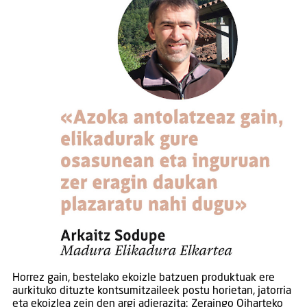
Horrez gain, bestelako ekoizle batzuen produktuak ere
aurkituko dituzte kontsumitzaileek postu horietan, jatorria
eta ekoizlea zein den argi adierazita: Zeraingo Oiharteko