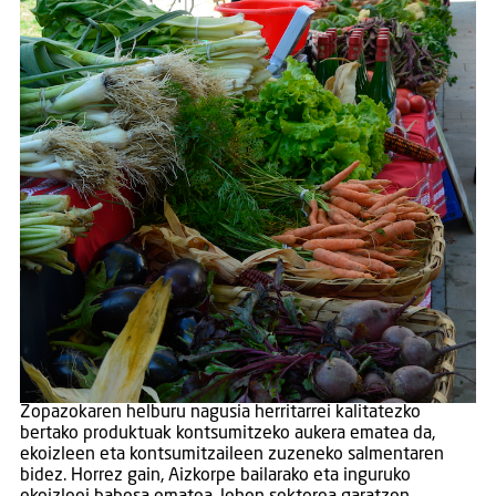
Zopazokaren helburu nagusia herritarrei kalitatezko
bertako produktuak kontsumitzeko aukera ematea da,
ekoizleen eta kontsumitzaileen zuzeneko salmentaren
bidez. Horrez gain, Aizkorpe bailarako eta inguruko