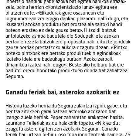
inbertsio handirik gabe azoka bat egitea nahikoa erraza»
zela, baina herrian «kontzientziazio lana» egitea ere
bilatzen dute. «Elikadurak gure osasunean eta
ingurumenean zer eragin daukan plazaratu nahi dugu, eta
ikusarazi azokan produktu bat erostea ala saltoki handi
batean erostea ez dela gauza bera». Hitzaldi batzuk
antolatzeko asmoa badutela dio Sodupek, eta azokan
bertan errezeta batzuk ere proposatu nahi dituzte jendeak
gauza berriak prestatzeko aukera ezagutu dezan. «Pintxo
poteko pintxoak ere bertako produktuekin egindakoak
izateko ideia ere badaukagu buruan. Azoka zerbait
dinamikoa izatea nahi dugu». Bestelako helburu bat ere
badute: eredu honetako produktuen denda bat zabaltzea
Seguran.
Ganadu feriak bai, asteroko azokarik ez
Historia luzeko herria da Segura zalantza izpirik gabe, eta
pentsa zitekeen garai batean asteroko azokaren bat
izango zuela herriak. Paper zaharretan arakatzen hasita,
Laureano Telleriak ez du halakorik topatu. «Nik ez dut
ezagutu astero egiten zen azokarik Seguran. Ganadu
feriak bai, urtean bi-hiru, oso feria inportanteak gainera. 75