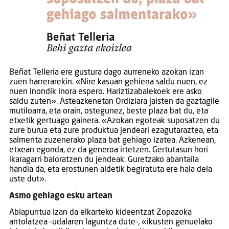
Beñat Telleria ere gustura dago aurreneko azokan izan
zuen harrerarekin. «Nire kasuan gehiena saldu nuen, ez
nuen inondik inora espero. Hariztizabalekoek ere asko
saldu zuten». Asteazkenetan Ordiziara jaisten da gaztagile
mutiloarra, eta orain, ostegunez, beste plaza bat du, eta
etxetik gertuago gainera. «Azokan egoteak suposatzen du
zure burua eta zure produktua jendeari ezagutaraztea, eta
salmenta zuzenerako plaza bat gehiago izatea. Azkenean,
etxean egonda, ez da generoa irtetzen. Gertutasun hori
ikaragarri baloratzen du jendeak. Guretzako abantaila
handia da, eta erostunen aldetik begiratuta ere hala dela
uste dut».
Asmo gehiago esku artean
Abiapuntua izan da elkarteko kideentzat Zopazoka
antolatzea –udalaren laguntza dute–, «ikusten genuelako