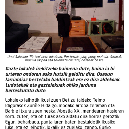
Unai Salvador ‘Pintxo’ bere lokalean. Posterrak, ping-pong mahaia, dardoak,
musika ekipoa eta telebista dituzte, besteak beste.
Gazte lokalek irekitzeko baimena dute, baina ia bi
urteren ondoren asko hutsik gelditu dira. Osasun
larrialdiaz bestelako baldintzak ere ez dira aldekoak.
Ludotekak eta gaztelekuak ohiko jarduna
berreskuratu dute.
Lokaleko leihotik ikusi zuen Betizu taldeko Telmo
Idigorasek Zuriñe Hidalgo, modako arropa zeraman eta
Barbie itxura zuen neska. Abestia XXI. mendearen hasieran
sortu zuten, eta ohiturak asko aldatu dira horrez geroztik.
Egun, beharbada, pantailaren baten bestaldetik ikusiko
luke, eta ez leihotik, lokalik ez zuelako izango. Eusko