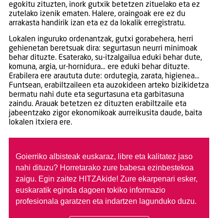
egokitu zituzten, inork gutxik betetzen zituelako eta ez
zutelako izenik ematen. Halere, oraingoak ere ez du
arrakasta handirik izan eta ez da lokalik erregistratu.
Lokalen inguruko ordenantzak, gutxi gorabehera, herri
gehienetan beretsuak dira: segurtasun neurri minimoak
behar dituzte. Esaterako, su-itzalgailua eduki behar dute,
komuna, argia, ur-hornidura… ere eduki behar dituzte.
Erabilera ere araututa dute: ordutegia, zarata, higienea…
Funtsean, erabiltzaileen eta auzokideen arteko bizikidetza
bermatu nahi dute eta segurtasuna eta garbitasuna
zaindu. Arauak betetzen ez dituzten erabiltzaile eta
jabeentzako zigor ekonomikoak aurreikusita daude, baita
lokalen itxiera ere.
Goierriko albisteak euskaraz, libre eta kalitatez jaso
nahi dituzu?
Horretarako zure babesa ezinbestekoa
zaigu. Egin zaitez HITZAkide!
Zure ekarpenari esker,
euskaratik eginda dagoen tokiko informazio
profesionala garatzen eta indartzen lagunduko duzu.