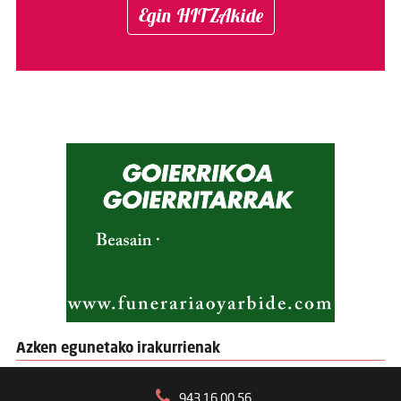
Egin HITZAkide
Azken egunetako irakurrienak
943 16 00 56