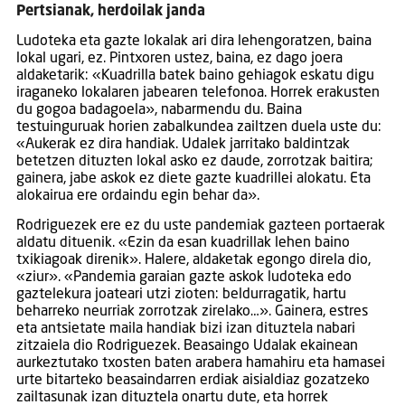
Pertsianak, herdoilak janda
Ludoteka eta gazte lokalak ari dira lehengoratzen, baina
lokal ugari, ez. Pintxoren ustez, baina, ez dago joera
aldaketarik: «Kuadrilla batek baino gehiagok eskatu digu
iraganeko lokalaren jabearen telefonoa. Horrek erakusten
du gogoa badagoela», nabarmendu du. Baina
testuinguruak horien zabalkundea zailtzen duela uste du:
«Aukerak ez dira handiak. Udalek jarritako baldintzak
betetzen dituzten lokal asko ez daude, zorrotzak baitira;
gainera, jabe askok ez diete gazte kuadrillei alokatu. Eta
alokairua ere ordaindu egin behar da».
Rodriguezek ere ez du uste pandemiak gazteen portaerak
aldatu dituenik. «Ezin da esan kuadrillak lehen baino
txikiagoak direnik». Halere, aldaketak egongo direla dio,
«ziur». «Pandemia garaian gazte askok ludoteka edo
gaztelekura joateari utzi zioten: beldurragatik, hartu
beharreko neurriak zorrotzak zirelako…». Gainera, estres
eta antsietate maila handiak bizi izan dituztela nabari
zitzaiela dio Rodriguezek. Beasaingo Udalak ekainean
aurkeztutako txosten baten arabera hamahiru eta hamasei
urte bitarteko beasaindarren erdiak aisialdiaz gozatzeko
zailtasunak izan dituztela onartu dute, eta horrek