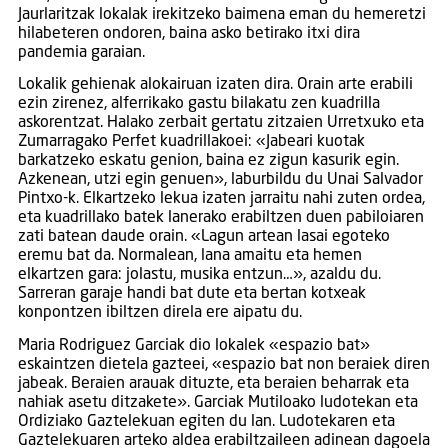
Jaurlaritzak lokalak irekitzeko baimena eman du hemeretzi
hilabeteren ondoren, baina asko betirako itxi dira
pandemia garaian.
Lokalik gehienak alokairuan izaten dira. Orain arte erabili
ezin zirenez, alferrikako gastu bilakatu zen kuadrilla
askorentzat. Halako zerbait gertatu zitzaien Urretxuko eta
Zumarragako Perfet kuadrillakoei: «Jabeari kuotak
barkatzeko eskatu genion, baina ez zigun kasurik egin.
Azkenean, utzi egin genuen», laburbildu du Unai Salvador
Pintxo-k. Elkartzeko lekua izaten jarraitu nahi zuten ordea,
eta kuadrillako batek lanerako erabiltzen duen pabiloiaren
zati batean daude orain. «Lagun artean lasai egoteko
eremu bat da. Normalean, lana amaitu eta hemen
elkartzen gara: jolastu, musika entzun…», azaldu du.
Sarreran garaje handi bat dute eta bertan kotxeak
konpontzen ibiltzen direla ere aipatu du.
Maria Rodriguez Garciak dio lokalek «espazio bat»
eskaintzen dietela gazteei, «espazio bat non beraiek diren
jabeak. Beraien arauak dituzte, eta beraien beharrak eta
nahiak asetu ditzakete». Garciak Mutiloako ludotekan eta
Ordiziako Gaztelekuan egiten du lan. Ludotekaren eta
Gaztelekuaren arteko aldea erabiltzaileen adinean dagoela