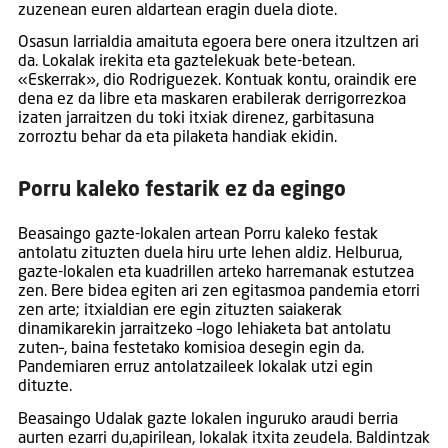
zuzenean euren aldartean eragin duela diote.
Osasun larrialdia amaituta egoera bere onera itzultzen ari
da. Lokalak irekita eta gaztelekuak bete-betean.
«Eskerrak», dio Rodriguezek. Kontuak kontu, oraindik ere
dena ez da libre eta maskaren erabilerak derrigorrezkoa
izaten jarraitzen du toki itxiak direnez, garbitasuna
zorroztu behar da eta pilaketa handiak ekidin.
Porru kaleko festarik ez da egingo
Beasaingo gazte-lokalen artean Porru kaleko festak
antolatu zituzten duela hiru urte lehen aldiz. Helburua,
gazte-lokalen eta kuadrillen arteko harremanak estutzea
zen. Bere bidea egiten ari zen egitasmoa pandemia etorri
zen arte; itxialdian ere egin zituzten saiakerak
dinamikarekin jarraitzeko –logo lehiaketa bat antolatu
zuten–, baina festetako komisioa desegin egin da.
Pandemiaren erruz antolatzaileek lokalak utzi egin
dituzte.
Beasaingo Udalak gazte lokalen inguruko araudi berria
aurten ezarri du,apirilean, lokalak itxita zeudela. Baldintzak