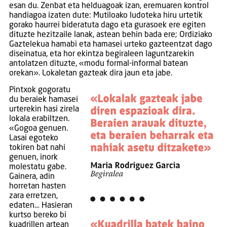
esan du. Zenbat eta helduagoak izan, eremuaren kontrol
handiagoa izaten dute: Mutiloako ludoteka hiru urtetik
gorako haurrei bideratuta dago eta gurasoek ere egiten
dituzte hezitzaile lanak, astean behin bada ere; Ordiziako
Gaztelekua hamabi eta hamasei urteko gazteentzat dago
diseinatua, eta hor ekintza begiraleen laguntzarekin
antolatzen dituzte, «modu formal-informal batean
orekan». Lokaletan gazteak dira jaun eta jabe.
Pintxok gogoratu
du beraiek hamasei
urterekin hasi zirela
lokala erabiltzen.
«Gogoa genuen.
Lasai egoteko
tokiren bat nahi
genuen, inork
molestatu gabe.
Gainera, adin
horretan hasten
zara erretzen,
edaten… Hasieran
kurtso bereko bi
kuadrillen artean