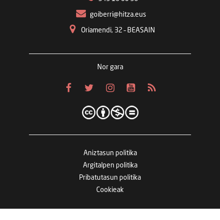
goiberri@hitza.eus
Oriamendi, 32 – BEASAIN
Nor gara
Aniztasun politika
Argitalpen politika
Pribatutasun politika
Cookieak