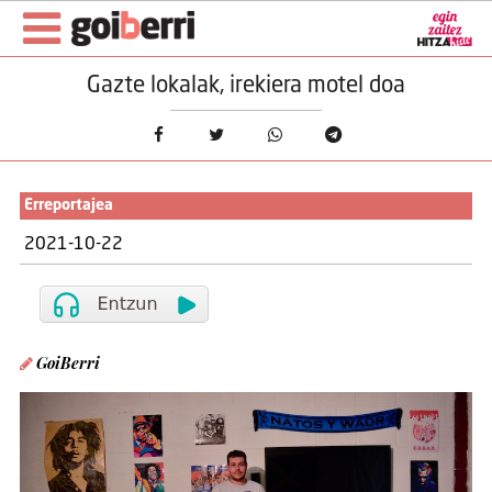
Gazte lokalak, irekiera motel doa
Erreportajea
2021-10-22
GoiBerri