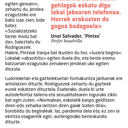
egiten genuen»,
zehaztu du. Jendea
ezagutzeko ere
balio izan zien, bide
batez.
«Sozializatzeko
beste modu bat
da», baieztatu du
Rodriguezek.
Halere, Pintxok tranpa bat ikusten du hor, «luzera begira»:
Lokalak «absorbitu» egiten duela dio, eta beste eremu
batzuetan ezagutuko zenukeen jendeari uko egiten
diozula.
Ludoteketan eta gaztelekuetan formakuntza jarduerak ere
antolatzen dituzte. Rodriguezek zehaztu du gazteek
eurek eskatzen dituztela. Esaterako, duela bi urte
autodefentsa tailerra eta sexualitatearen inguruko ziklo
bat egin zuten. «Normalean, eskolatik kanpo gelditzen
diren edo zeharka lantzen diren gaiak izaten dira»,
borobildu du begiraleak. Iaz, pandemia dela eta, ez zen ia
ekintza osagarririk egin; aurtengorako berreskuratu
dituzte.