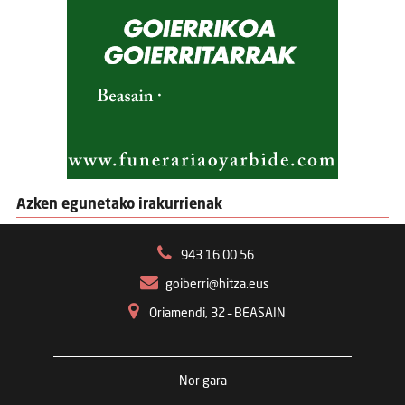
Azken egunetako irakurrienak
943 16 00 56
goiberri@hitza.eus
Oriamendi, 32 – BEASAIN
Nor gara