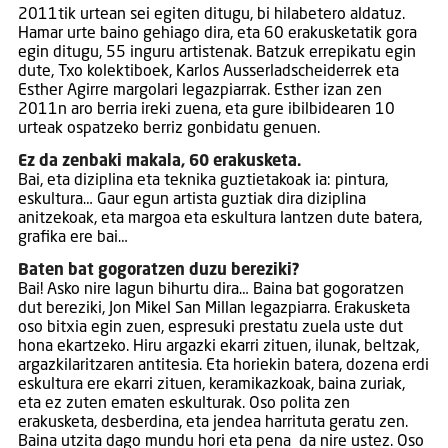
2011tik urtean sei egiten ditugu, bi hilabetero aldatuz.
Hamar urte baino gehiago dira, eta 60 erakusketatik gora
egin ditugu, 55 inguru artistenak. Batzuk errepikatu egin
dute, Txo kolektiboek, Karlos Ausserladscheiderrek eta
Esther Agirre margolari legazpiarrak. Esther izan zen
2011n aro berria ireki zuena, eta gure ibilbidearen 10
urteak ospatzeko berriz gonbidatu genuen.
Ez da zenbaki makala, 60 erakusketa.
Bai, eta diziplina eta teknika guztietakoak ia: pintura,
eskultura… Gaur egun artista guztiak dira diziplina
anitzekoak, eta margoa eta eskultura lantzen dute batera,
grafika ere bai…
Baten bat gogoratzen duzu bereziki?
Bai! Asko nire lagun bihurtu dira… Baina bat gogoratzen
dut bereziki, Jon Mikel San Millan legazpiarra. Erakusketa
oso bitxia egin zuen, espresuki prestatu zuela uste dut
hona ekartzeko. Hiru argazki ekarri zituen, ilunak, beltzak,
argazkilaritzaren antitesia. Eta horiekin batera, dozena erdi
eskultura ere ekarri zituen, keramikazkoak, baina zuriak,
eta ez zuten ematen eskulturak. Oso polita zen
erakusketa, desberdina, eta jendea harrituta geratu zen.
Baina utzita dago mundu hori eta pena da nire ustez. Oso