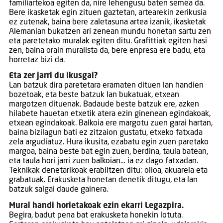
familiartekoa egiten da, nire lehengusu baten semea da.
Bere ikasketak egin zituen gaztetan, artearekin zerikusia
ez zutenak, baina bere zaletasuna artea izanik, ikasketak
Alemanian bukatzen ari zenean mundu honetan sartu zen
eta paretetako muralak egiten ditu. Grafittiak egiten hasi
zen, baina orain muralista da, bere enpresa ere badu, eta
horretaz bizi da.
Eta zer jarri du ikusgai?
Lan batzuk dira paretetara eramaten dituen lan handien
bozetoak, eta beste batzuk lan bukatuak, etxean
margotzen dituenak. Badaude beste batzuk ere, azken
hilabete hauetan etxetik atera ezin ginenean egindakoak,
etxean egindakoak. Balkoia ere margotu zuen garai hartan,
baina bizilagun bati ez zitzaion gustatu, etxeko fatxada
zela argudiatuz. Hura ikusita, ezabatu egin zuen paretako
margoa, baina beste bat egin zuen, berdina, taula batean,
eta taula hori jarri zuen balkoian… ia ez dago fatxadan.
Teknikak denetarikoak erabiltzen ditu: olioa, akuarela eta
grabatuak. Erakusketa honetan denetik ditugu, eta lan
batzuk salgai daude gainera.
Mural handi horietakoak ezin ekarri Legazpira.
Begira, badut pena bat erakusketa honekin lotuta.