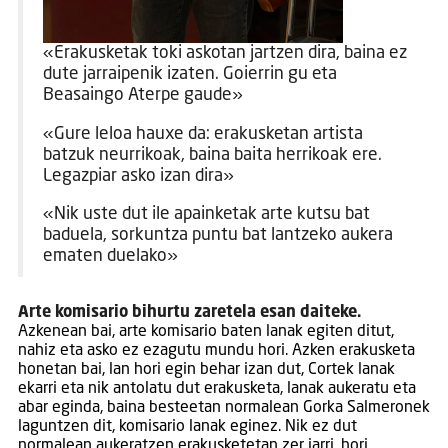
«Erakusketak toki askotan jartzen dira, baina ez
dute jarraipenik izaten. Goierrin gu eta
Beasaingo Aterpe gaude»
«Gure leloa hauxe da: erakusketan artista
batzuk neurrikoak, baina baita herrikoak ere.
Legazpiar asko izan dira»
«Nik uste dut ile apainketak arte kutsu bat
baduela, sorkuntza puntu bat lantzeko aukera
ematen duelako»
Arte komisario bihurtu zaretela esan daiteke.
Azkenean bai, arte komisario baten lanak egiten ditut,
nahiz eta asko ez ezagutu mundu hori. Azken erakusketa
honetan bai, lan hori egin behar izan dut, Cortek lanak
ekarri eta nik antolatu dut erakusketa, lanak aukeratu eta
abar eginda, baina besteetan normalean Gorka Salmeronek
laguntzen dit, komisario lanak eginez. Nik ez dut
normalean aukeratzen erakusketetan zer jarri, hori