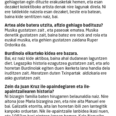
gehiagotan egin dituzte erakusketak hemen, eta esan
dezaket kolektiboko artista denak nire lagunak direla. Ni
ere taldekide naizela esan dezaket, beste era batean,
baina kide sentitzen naiz, bai.
Artea alde batera utzita, afizio gehiago badituzu?
Musika gustatzen zait , eta paseoak ematea. Musika
denetik gustatzen zait, baina batez ere rock and rola eta
euskal musika, eta gehien gustatzen zaidana Ruper
Ordorika da.
Burdinola elkarteko kidea ere bazara.
Bai, ez naiz kide aktiboa, baina ahal dudanean laguntzen
diet. Legazpiko historia ezagutzea gustatzen zait, eta arlo
horretan Burdinolak egiten duen ikerketa lana handia dela
iruditzen zait. Ateratzen duten Txinpartak aldizkaria ere
asko gustatzen zait.
Zein da Juan Kruz ile-apaindegiaren eta ile-
apaintzailearen historia?
Ni bizargin familia baten hirugarren belaunaldia naiz. Nire
aitona Jose Maria bizargina zen, eta nire aita Manuel ere
bai. Galizatik etorrita, aita lan horretan ibili zen lantegitik
kanpoko orduetan. Nik ile-apaintzaile lanbidea ikasi nuen,