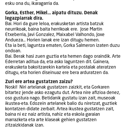
esku ona du, ikaragarria da.
Gorka, Esther, Mikel… aipatu dituzu. Denak
legazpiarrak dira.
Bai. Hori da gure leloa, erakusketan artista batzuk
neurrikoak, baina baita herrikoak ere. Jose Martin
Etxeberria, Javi Gonzalez, Maixabel Valhondo, Joxe
Andueza… Horien lanak ere izan ditugu hemen.
Eta ia beti, laguntza ematen, Gorka Salmeron izaten duzu
ondoan.
Bai. Berak hasi zuen guztia eta hemen dago oraindik. Arte
Ederretan aditua da, eta asko laguntzen dit. Gainera,
erakusketa bakoitzarekin kartela eta postalak ateratzen
ditugu, eta horien diseinuaz ere bera arduratzen da.
Zuri ere artea gustatzen zaizu?
Noski! Niri artelanak gustatzen zaizkit, eta Gorkaren
bitartez jende asko ezagutu dut. Artea nire afizioa denez,
oso gustura nago. Betidanik gustatu izan zait, museoak
ikustea-eta. Edozein artelanek balio du niretzat, guztiek
kontatzen didate zerbait. Artea ikustea gustatzen zait,
baina ni ez naiz artista, nahiz eta eskola garaian
marrazketa eta arte klaseak gehien gustatzen
zitzaizkidanak izan.