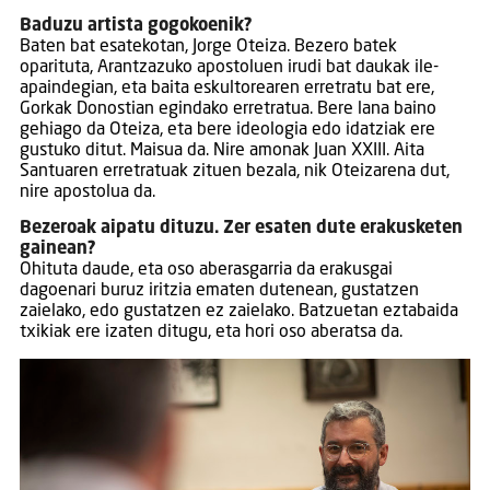
Baduzu artista gogokoenik?
Baten bat esatekotan, Jorge Oteiza. Bezero batek
oparituta, Arantzazuko apostoluen irudi bat daukak ile-
apaindegian, eta baita eskultorearen erretratu bat ere,
Gorkak Donostian egindako erretratua. Bere lana baino
gehiago da Oteiza, eta bere ideologia edo idatziak ere
gustuko ditut. Maisua da. Nire amonak Juan XXIII. Aita
Santuaren erretratuak zituen bezala, nik Oteizarena dut,
nire apostolua da.
Bezeroak aipatu dituzu. Zer esaten dute erakusketen
gainean?
Ohituta daude, eta oso aberasgarria da erakusgai
dagoenari buruz iritzia ematen dutenean, gustatzen
zaielako, edo gustatzen ez zaielako. Batzuetan eztabaida
txikiak ere izaten ditugu, eta hori oso aberatsa da.