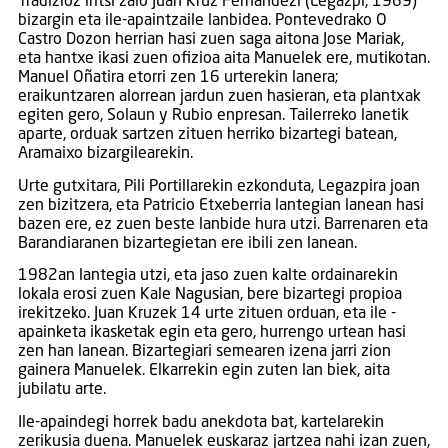
Tradizioz iritsi zaio Juan Kruz Fernandezi (Legazpi, 1969)
bizargin eta ile-apaintzaile lanbidea. Pontevedrako O
Castro Dozon herrian hasi zuen saga aitona Jose Mariak,
eta hantxe ikasi zuen ofizioa aita Manuelek ere, mutikotan.
Manuel Oñatira etorri zen 16 urterekin lanera;
eraikuntzaren alorrean jardun zuen hasieran, eta plantxak
egiten gero, Solaun y Rubio enpresan. Tailerreko lanetik
aparte, orduak sartzen zituen herriko bizartegi batean,
Aramaixo bizargilearekin.
Urte gutxitara, Pili Portillarekin ezkonduta, Legazpira joan
zen bizitzera, eta Patricio Etxeberria lantegian lanean hasi
bazen ere, ez zuen beste lanbide hura utzi. Barrenaren eta
Barandiaranen bizartegietan ere ibili zen lanean.
1982an lantegia utzi, eta jaso zuen kalte ordainarekin
lokala erosi zuen Kale Nagusian, bere bizartegi propioa
irekitzeko. Juan Kruzek 14 urte zituen orduan, eta ile -
apainketa ikasketak egin eta gero, hurrengo urtean hasi
zen han lanean. Bizartegiari semearen izena jarri zion
gainera Manuelek. Elkarrekin egin zuten lan biek, aita
jubilatu arte.
Ile-apaindegi horrek badu anekdota bat, kartelarekin
zerikusia duena. Manuelek euskaraz jartzea nahi izan zuen,