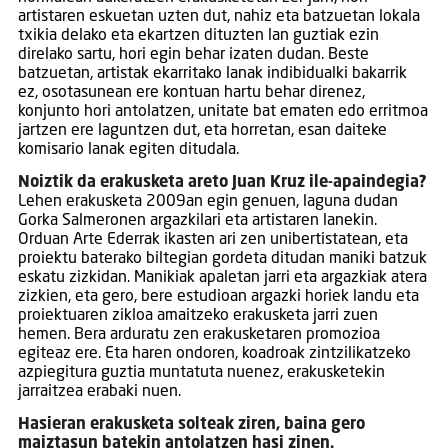
artistaren eskuetan uzten dut, nahiz eta batzuetan lokala
txikia delako eta ekartzen dituzten lan guztiak ezin
direlako sartu, hori egin behar izaten dudan. Beste
batzuetan, artistak ekarritako lanak indibidualki bakarrik
ez, osotasunean ere kontuan hartu behar direnez,
konjunto hori antolatzen, unitate bat ematen edo erritmoa
jartzen ere laguntzen dut, eta horretan, esan daiteke
komisario lanak egiten ditudala.
Noiztik da erakusketa areto Juan Kruz ile-apaindegia?
Lehen erakusketa 2009an egin genuen, laguna dudan
Gorka Salmeronen argazkilari eta artistaren lanekin.
Orduan Arte Ederrak ikasten ari zen unibertistatean, eta
proiektu baterako biltegian gordeta ditudan maniki batzuk
eskatu zizkidan. Manikiak apaletan jarri eta argazkiak atera
zizkien, eta gero, bere estudioan argazki horiek landu eta
proiektuaren zikloa amaitzeko erakusketa jarri zuen
hemen. Bera arduratu zen erakusketaren promozioa
egiteaz ere. Eta haren ondoren, koadroak zintzilikatzeko
azpiegitura guztia muntatuta nuenez, erakusketekin
jarraitzea erabaki nuen.
Hasieran erakusketa solteak ziren, baina gero
maiztasun batekin antolatzen hasi zinen.