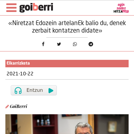
«Niretzat Edozein artelanEk balio du, denek
zerbait kontatzen didate»
Elkarrizketa
2021-10-22
GoiBerri