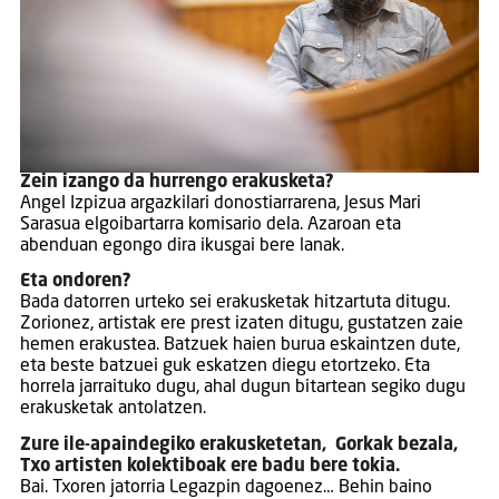
Zein izango da hurrengo erakusketa?
Angel Izpizua argazkilari donostiarrarena, Jesus Mari
Sarasua elgoibartarra komisario dela. Azaroan eta
abenduan egongo dira ikusgai bere lanak.
Eta ondoren?
Bada datorren urteko sei erakusketak hitzartuta ditugu.
Zorionez, artistak ere prest izaten ditugu, gustatzen zaie
hemen erakustea. Batzuek haien burua eskaintzen dute,
eta beste batzuei guk eskatzen diegu etortzeko. Eta
horrela jarraituko dugu, ahal dugun bitartean segiko dugu
erakusketak antolatzen.
Zure ile-apaindegiko erakusketetan, Gorkak bezala,
Txo artisten kolektiboak ere badu bere tokia.
Bai. Txoren jatorria Legazpin dagoenez… Behin baino