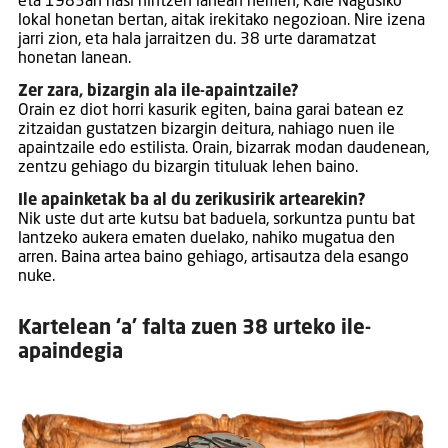
eta 1983an hasi nintzen lanean hemen, Kale Nagusiko
lokal honetan bertan, aitak irekitako negozioan. Nire izena
jarri zion, eta hala jarraitzen du. 38 urte daramatzat
honetan lanean.
Zer zara, bizargin ala ile-apaintzaile?
Orain ez diot horri kasurik egiten, baina garai batean ez
zitzaidan gustatzen bizargin deitura, nahiago nuen ile
apaintzaile edo estilista. Orain, bizarrak modan daudenean,
zentzu gehiago du bizargin tituluak lehen baino.
Ile apainketak ba al du zerikusirik artearekin?
Nik uste dut arte kutsu bat baduela, sorkuntza puntu bat
lantzeko aukera ematen duelako, nahiko mugatua den
arren. Baina artea baino gehiago, artisautza dela esango
nuke.
Kartelean ‘a’ falta zuen 38 urteko ile-
apaindegia