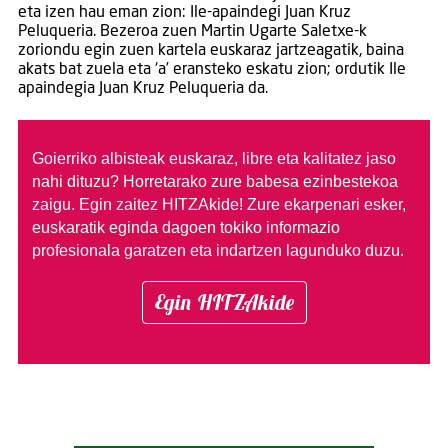
eta izen hau eman zion: Ile-apaindegi Juan Kruz
Peluqueria. Bezeroa zuen Martin Ugarte Saletxe-k
zoriondu egin zuen kartela euskaraz jartzeagatik, baina
akats bat zuela eta ‘a’ eransteko eskatu zion; ordutik Ile
apaindegia Juan Kruz Peluqueria da.
Goierriko albisteak euskaraz, libre eta kalitatez jaso
nahi dituzu?
Horretarako zure babesa ezinbestekoa
zaigu. Egin zaitez HITZAkide!
Zure ekarpenari esker,
euskaratik eginda dagoen tokiko informazio
profesionala garatzen eta indartzen lagunduko duzu.
Egin HITZAkide