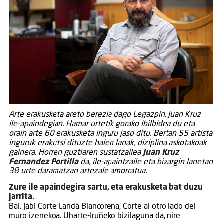
Arte erakusketa areto berezia dago Legazpin, Juan Kruz
ile-apaindegian. Hamar urtetik gorako ibilbidea du eta
orain arte 60 erakusketa inguru jaso ditu. Bertan 55 artista
inguruk erakutsi dituzte haien lanak, diziplina askotakoak
gainera. Horren guztiaren sustatzailea
Juan Kruz
Fernandez Portilla
da, ile-apaintzaile eta bizargin lanetan
38 urte daramatzan artezale amorratua.
Zure ile apaindegira sartu, eta erakusketa bat duzu
jarrita.
Bai. Jabi Corte Landa Blancorena, Corte al otro lado del
muro izenekoa. Uharte-Iruñeko bizilaguna da, nire