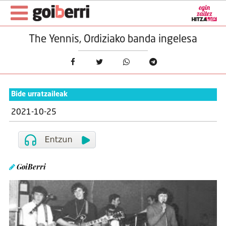
The Yennis, Ordiziako banda ingelesa
Bide urratzaileak
2021-10-25
GoiBerri