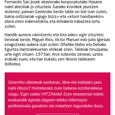
Fernando San Josek okasiorako konposatutako Hasarre
nabil abestiak jo zituztela. Garaiko kronikek jasotzen
dutenez, parean Gasteizko beste talde on bat izan zuten,
baina ordiziarrak «gogo biziz» eta «etorri handiarekin»
atera ziren eskenatokira, eta lehiaketa irabaztea lortu
zuten.
Handik aurrera «kontzertu eta bira asko» egin zituzten;
besteak beste, Miguel Rios, Victor Manuel edo Julio Iglesias
ezagutzeko aukera izan zuten. Oñatiko Idaho eta Debako
Egurtza dantzalekuetan ohikoak ziren. Taldeak hiruzpalau
urte egin zituen. 1973an, Arce ezkondu zenean, uztea
erabaki zuen, eta han bukatu zen Yennis taldearen
ibilbidea.
Goierriko albisteak euskaraz, libre eta kalitatez jaso
nahi dituzu?
Horretarako zure babesa ezinbestekoa
zaigu. Egin zaitez HITZAkide!
Zure ekarpenari esker,
euskaratik eginda dagoen tokiko informazio
profesionala garatzen eta indartzen lagunduko duzu.