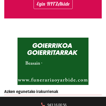
Egin HITZAkide
Azken egunetako irakurrienak
943 16 00 56