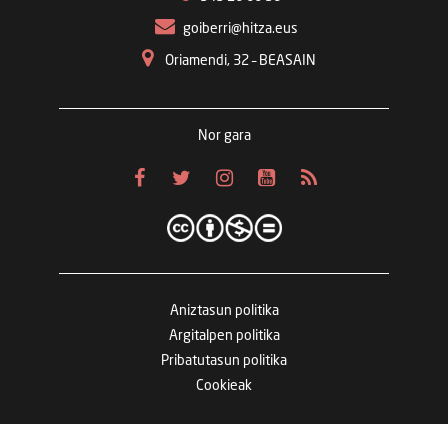
goiberri@hitza.eus
Oriamendi, 32 – BEASAIN
Nor gara
Aniztasun politika
Argitalpen politika
Pribatutasun politika
Cookieak