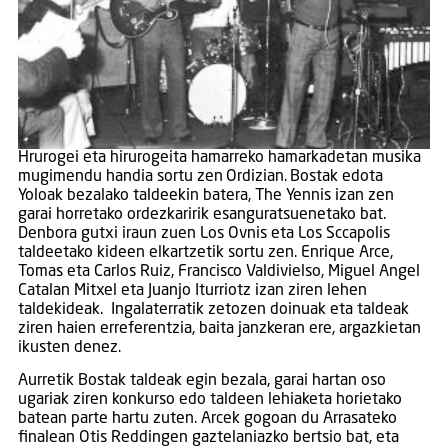
Hrurogei eta hirurogeita hamarreko hamarkadetan musika
mugimendu handia sortu zen Ordizian. Bostak edota
Yoloak bezalako taldeekin batera, The Yennis izan zen
garai horretako ordezkaririk esanguratsuenetako bat.
Denbora gutxi iraun zuen Los Ovnis eta Los Sccapolis
taldeetako kideen elkartzetik sortu zen. Enrique Arce,
Tomas eta Carlos Ruiz, Francisco Valdivielso, Miguel Angel
Catalan Mitxel eta Juanjo Iturriotz izan ziren lehen
taldekideak. Ingalaterratik zetozen doinuak eta taldeak
ziren haien erreferentzia, baita janzkeran ere, argazkietan
ikusten denez.
Aurretik Bostak taldeak egin bezala, garai hartan oso
ugariak ziren konkurso edo taldeen lehiaketa horietako
batean parte hartu zuten. Arcek gogoan du Arrasateko
finalean Otis Reddingen gaztelaniazko bertsio bat, eta