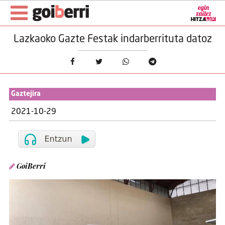
Lazkaoko Gazte Festak indarberrituta datoz
Gaztejira
2021-10-29
GoiBerri