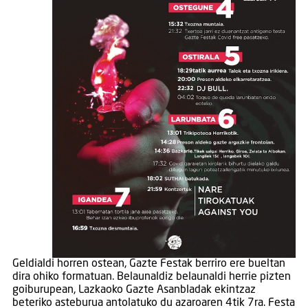
Geldialdi horren ostean, Gazte Festak berriro ere bueltan
dira ohiko formatuan. Belaunaldiz belaunaldi herrie pizten
goiburupean, Lazkaoko Gazte Asanbladak ekintzaz
beteriko asteburua antolatuko du azaroaren 4tik 7ra. Festa