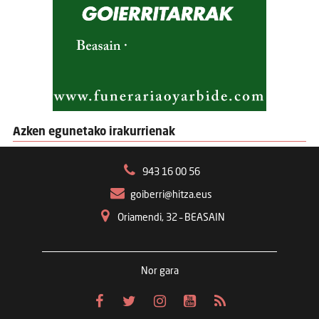
Azken egunetako irakurrienak
943 16 00 56
goiberri@hitza.eus
Oriamendi, 32 – BEASAIN
Nor gara