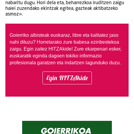
nabaritu dugu. Hori dela eta, beharrezkoa iruditzen zaigu
haiei zuzendako ekintzak egitea, gazteak aktibatzeko
asmoz».
Goierriko albisteak euskaraz, libre eta kalitatez jaso
nahi dituzu?
Horretarako zure babesa ezinbestekoa
zaigu. Egin zaitez HITZAkide!
Zure ekarpenari esker,
euskaratik eginda dagoen tokiko informazio
profesionala garatzen eta indartzen lagunduko duzu.
Egin HITZAkide