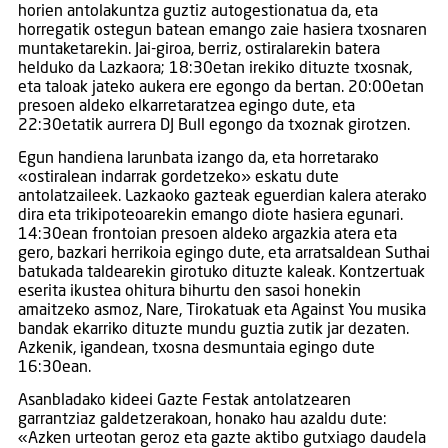
horien antolakuntza guztiz autogestionatua da, eta
horregatik ostegun batean emango zaie hasiera txosnaren
muntaketarekin. Jai-giroa, berriz, ostiralarekin batera
helduko da Lazkaora; 18:30etan irekiko dituzte txosnak,
eta taloak jateko aukera ere egongo da bertan. 20:00etan
presoen aldeko elkarretaratzea egingo dute, eta
22:30etatik aurrera DJ Bull egongo da txoznak girotzen.
Egun handiena larunbata izango da, eta horretarako
«ostiralean indarrak gordetzeko» eskatu dute
antolatzaileek. Lazkaoko gazteak eguerdian kalera aterako
dira eta trikipoteoarekin emango diote hasiera egunari.
14:30ean frontoian presoen aldeko argazkia atera eta
gero, bazkari herrikoia egingo dute, eta arratsaldean Suthai
batukada taldearekin girotuko dituzte kaleak. Kontzertuak
eserita ikustea ohitura bihurtu den sasoi honekin
amaitzeko asmoz, Nare, Tirokatuak eta Against You musika
bandak ekarriko dituzte mundu guztia zutik jar dezaten.
Azkenik, igandean, txosna desmuntaia egingo dute
16:30ean.
Asanbladako kideei Gazte Festak antolatzearen
garrantziaz galdetzerakoan, honako hau azaldu dute:
«Azken urteotan geroz eta gazte aktibo gutxiago daudela