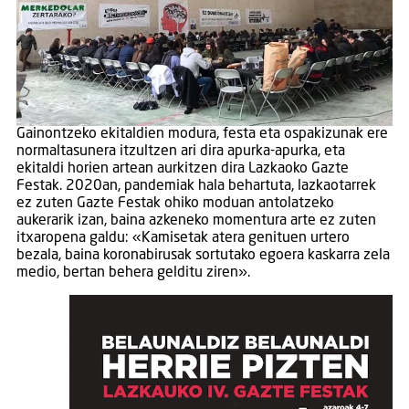
Gainontzeko ekitaldien modura, festa eta ospakizunak ere
normaltasunera itzultzen ari dira apurka-apurka, eta
ekitaldi horien artean aurkitzen dira Lazkaoko Gazte
Festak. 2020an, pandemiak hala behartuta, lazkaotarrek
ez zuten Gazte Festak ohiko moduan antolatzeko
aukerarik izan, baina azkeneko momentura arte ez zuten
itxaropena galdu: «Kamisetak atera genituen urtero
bezala, baina koronabirusak sortutako egoera kaskarra zela
medio, bertan behera gelditu ziren».