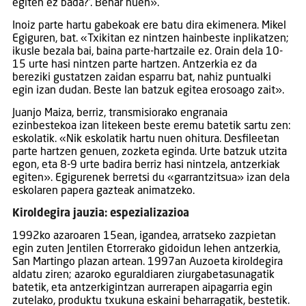
egiten ez bada?’. Behar nuen».
Inoiz parte hartu gabekoak ere batu dira ekimenera. Mikel
Egiguren, bat. «Txikitan ez nintzen hainbeste inplikatzen;
ikusle bezala bai, baina parte-hartzaile ez. Orain dela 10-
15 urte hasi nintzen parte hartzen. Antzerkia ez da
bereziki gustatzen zaidan esparru bat, nahiz puntualki
egin izan dudan. Beste lan batzuk egitea erosoago zait».
Juanjo Maiza, berriz, transmisiorako engranaia
ezinbestekoa izan litekeen beste eremu batetik sartu zen:
eskolatik. «Nik eskolatik hartu nuen ohitura. Desfileetan
parte hartzen genuen, zozketa eginda. Urte batzuk utzita
egon, eta 8-9 urte badira berriz hasi nintzela, antzerkiak
egiten». Egigurenek berretsi du «garrantzitsua» izan dela
eskolaren papera gazteak animatzeko.
Kiroldegira jauzia: espezializazioa
1992ko azaroaren 15ean, igandea, arratseko zazpietan
egin zuten Jentilen Etorrerako gidoidun lehen antzerkia,
San Martingo plazan artean. 1997an Auzoeta kiroldegira
aldatu ziren; azaroko eguraldiaren ziurgabetasunagatik
batetik, eta antzerkigintzan aurrerapen aipagarria egin
zutelako, produktu txukuna eskaini beharragatik, bestetik.