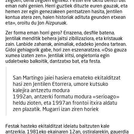
zegoen, dena zegoen egiteko. Festei ere ukitu berezi bat
eman nahi genien. Herri guztiek dituzte euren gauzak, eta
hemen zer egin genezakeen pentsatzen hasita, Jentilen
kontua atera zen, haien historiak adituta geunden etxean
eta», oroitu du Jon Aizpuruak.
Zer forma eman horri gero? Errazena, desfile batena.
Jentilak menditik behera jaitsi zibilizaziora, eta kristauak
zain. Lanbide zaharrak, animaliak, edadeko jendea tartean.
Gidoi gehiagorik gabe, hori zen eszenaratzea. «Oso gauza
xumea izaten zen». Jentilak iritsi, ongietorria egin
udaletxeko balkoitik, dantzatxo bat, eta festa.
San Martingo jaiei hasiera emateko ekitalditzat
hasi zen Jentilen Etorrera, umore kutsuko
kalejira antzeztu modura
1992an, antzerki formatu modura «serioago»
heldu zioten, eta 1997an frontoi itxira aldatu
zen plazatik. Mugarri izan ziren horiek
Festak hasteko ekitalditzat ideiatu baitzuten kale
antzerkia. 1981eko ekainaren 12an, ostiralarekin, gauerdia