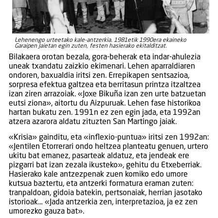
Lehenengo urteetako kale-antzerkia. 1981etik 1990era ekaineko
Garaipen Jaietan egin zuten, festen hasierako ekitalditzat.
Bilakaera orotan bezala, gora-beherak eta indar-ahulezia
uneak txandatu zaizkio ekimenari. Lehen aparraldiaren
ondoren, baxualdia iritsi zen. Errepikapen sentsazioa,
sorpresa efektua galtzea eta berritasun printza itzaltzea
izan ziren arrazoiak. «Joxe Bikuña izan zen urte batzuetan
eutsi ziona», aitortu du Aizpuruak. Lehen fase historikoa
hartan bukatu zen. 1991n ez zen egin jada, eta 1992an
atzera azarora aldatu zituzten San Martingo jaiak.
«Krisia» gainditu, eta «inflexio-puntua» iritsi zen 1992an:
«Jentilen Etorrerari ondo heltzea planteatu genuen, urtero
ukitu bat emanez, pasarteak aldatuz, eta jendeak ere
pizgarri bat izan zezala ikusteko», gehitu du Etxeberriak.
Hasierako kale antzezpenak zuen komiko edo umore
kutsua baztertu, eta antzerki formatura eraman zuten:
tranpaldoan, gidoia batekin, pertsonaiak, herrian jasotako
istorioak… «Jada antzerkia zen, interpretazioa, ja ez zen
umorezko gauza bat».