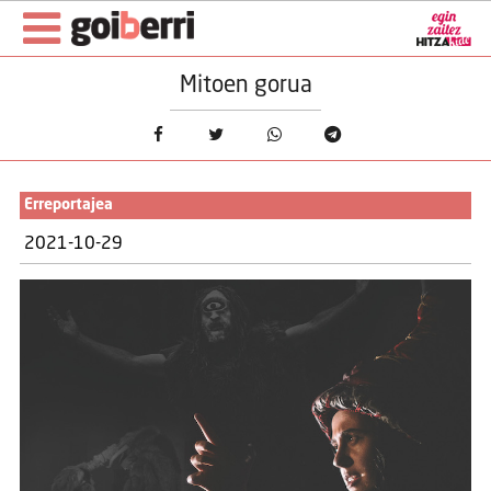
Mitoen gorua
Erreportajea
2021-10-29