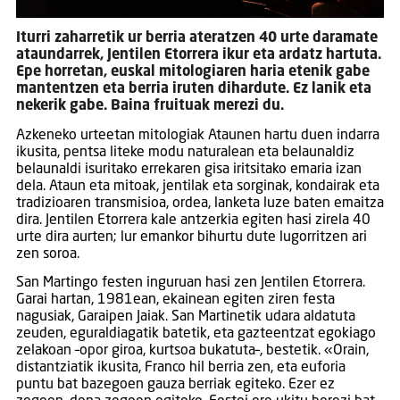
Iturri zaharretik ur berria ateratzen 40 urte daramate
ataundarrek, Jentilen Etorrera ikur eta ardatz hartuta.
Epe horretan, euskal mitologiaren haria etenik gabe
mantentzen eta berria iruten dihardute. Ez lanik eta
nekerik gabe. Baina fruituak merezi du.
Azkeneko urteetan mitologiak Ataunen hartu duen indarra
ikusita, pentsa liteke modu naturalean eta belaunaldiz
belaunaldi isuritako errekaren gisa iritsitako emaria izan
dela. Ataun eta mitoak, jentilak eta sorginak, kondairak eta
tradizioaren transmisioa, ordea, lanketa luze baten emaitza
dira. Jentilen Etorrera kale antzerkia egiten hasi zirela 40
urte dira aurten; lur emankor bihurtu dute lugorritzen ari
zen soroa.
San Martingo festen inguruan hasi zen Jentilen Etorrera.
Garai hartan, 1981ean, ekainean egiten ziren festa
nagusiak, Garaipen Jaiak. San Martinetik udara aldatuta
zeuden, eguraldiagatik batetik, eta gazteentzat egokiago
zelakoan –opor giroa, kurtsoa bukatuta–, bestetik. «Orain,
distantziatik ikusita, Franco hil berria zen, eta euforia
puntu bat bazegoen gauza berriak egiteko. Ezer ez