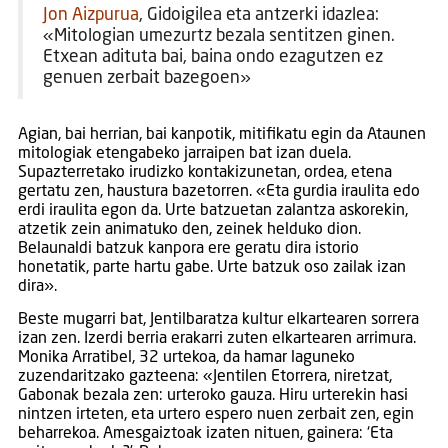
Jon Aizpurua
, Gidoigilea eta antzerki idazlea:
«Mitologian umezurtz bezala sentitzen ginen.
Etxean adituta bai, baina ondo ezagutzen ez
genuen zerbait bazegoen»
Agian, bai herrian, bai kanpotik, mitifikatu egin da Ataunen
mitologiak etengabeko jarraipen bat izan duela.
Supazterretako irudizko kontakizunetan, ordea, etena
gertatu zen, haustura bazetorren. «Eta gurdia iraulita edo
erdi iraulita egon da. Urte batzuetan zalantza askorekin,
atzetik zein animatuko den, zeinek helduko dion.
Belaunaldi batzuk kanpora ere geratu dira istorio
honetatik, parte hartu gabe. Urte batzuk oso zailak izan
dira».
Beste mugarri bat, Jentilbaratza kultur elkartearen sorrera
izan zen. Izerdi berria erakarri zuten elkartearen arrimura.
Monika Arratibel, 32 urtekoa, da hamar laguneko
zuzendaritzako gazteena: «Jentilen Etorrera, niretzat,
Gabonak bezala zen: urteroko gauza. Hiru urterekin hasi
nintzen irteten, eta urtero espero nuen zerbait zen, egin
beharrekoa. Amesgaiztoak izaten nituen, gainera: ‘Eta