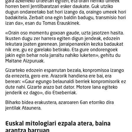
gara azkeneko urteetan egiten, eta orain herriko umeek
horren berri Jentilbaratzari esker daukate. Guk utziko
dugun ondareetako bat hori izango da, oraingo umeek hori
badakitela. Zerbait ona egin baldin badugu, transmisio hori
izan da», esan du Tomas Erauskinek.
«Orain oso momentu goxoan gaude, uzta jasotzen hasita.
Ikusten dugu zer harrera egiten digun jendeak, edozein
lekutara joaten garenean. Jarraipenarekin kezka badaukat
nik ere, gu ez garelako betirako. Eta gure ondorengoek
jakin egin behar nola jarraitu nahiko luketen», gehitu du
Maitane Aizpuruak.
Gizarteko edozein esparrutan bezala, konpromisoa izango
da errezeta, gero ere. Arazorik handiena ere bai, era
berean: «Gaur egungo belaunaldi berriek konpromisorik ez
dute nahi. Gizarte arazo bat dator. Motore lana egiteko
jenderik ez dago», dio Etxeberriak.
Biharko bidea erakustera, azaroaren 6an etorriko dira
jentilak Ataunera.
Euskal mitologiari ezpala atera, baina
arantza barruan