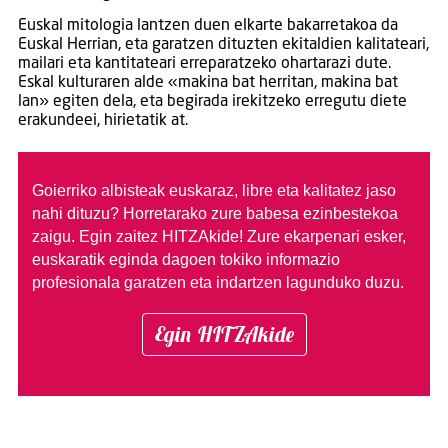
Euskal mitologia lantzen duen elkarte bakarretakoa da
Euskal Herrian, eta garatzen dituzten ekitaldien kalitateari,
mailari eta kantitateari erreparatzeko ohartarazi dute.
Eskal kulturaren alde «makina bat herritan, makina bat
lan» egiten dela, eta begirada irekitzeko erregutu diete
erakundeei, hirietatik at.
Goierriko albisteak euskaraz, libre eta kalitatez jaso
nahi dituzu?
Horretarako zure babesa ezinbestekoa
zaigu. Egin zaitez HITZAkide!
Zure ekarpenari esker,
euskaratik eginda dagoen tokiko informazio
profesionala garatzen eta indartzen lagunduko duzu.
Egin HITZAkide