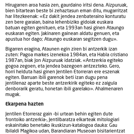
Hirugarren aroa hasia zen, gaurdaino iritsi dena. Aizpuruak,
bien bitartean beste bi zehaztasun eman ditu, mugarritzat
har litezkeenak: «Ez dakit jendea zenbateraino konturatu
zen bere garaian, baina lehenbiziko gidoiak euskara
batuan egiten genituen, eta 1993an hasi ginen Ataungo
euskaran egiten. Jakinaren gainean aldatu genuen, eta
apustua hor dago; Ataungo euskaran segitzen dugu».
Bigarren eragina, Ataunen egin ziren bi antzerkik izan
zuten: Pagoa markes izenekoa 1984an, eta Habla cristiano
1987an, biak Jon Aizpuruak idatziak. «Antzerkia egiteko
gogoa zegoen, eta jendea bazegoen antzezteko. Gero,
horri helduta hasi ginen Jentilen Etorreran ere eszenak
egiten. Barruan ibili garenok beti izan dugu pena
jentilenaz aparte beste antzerkirik egiteko ez zaigula
denborarik geratu, honetan ibili garelako». Ahalmenaren
mugak.
Ekarpena hazten
Jentilen Etorreraz gain –bi urtean behin egiten dute
frontoiko antzerkia–, Jentilbaratza elkarteak mitologiari
eskainitako benetako ikuskizun-katalogoa dauka: Gau
Ibilaldi Magikoa udan, Barandiaran Museoan bisitarientzat