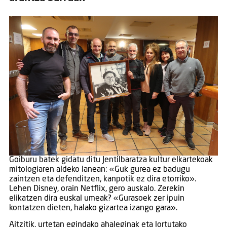
Goiburu batek gidatu ditu Jentilbaratza kultur elkartekoak
mitologiaren aldeko lanean: «Guk gurea ez badugu
zaintzen eta defenditzen, kanpotik ez dira etorriko».
Lehen Disney, orain Netflix, gero auskalo. Zerekin
elikatzen dira euskal umeak? «Gurasoek zer ipuin
kontatzen dieten, halako gizartea izango gara».
Aitzitik, urtetan egindako ahaleginak eta lortutako