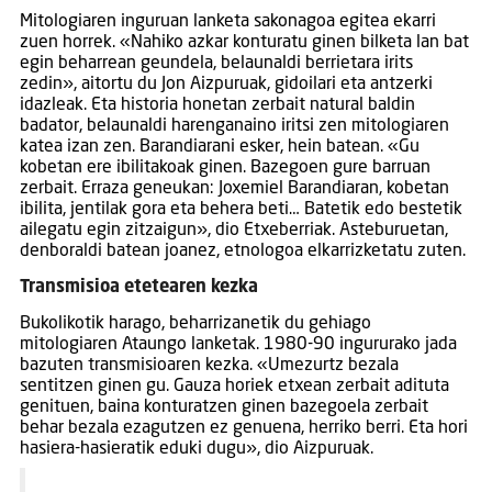
Mitologiaren inguruan lanketa sakonagoa egitea ekarri
zuen horrek. «Nahiko azkar konturatu ginen bilketa lan bat
egin beharrean geundela, belaunaldi berrietara irits
zedin», aitortu du Jon Aizpuruak, gidoilari eta antzerki
idazleak. Eta historia honetan zerbait natural baldin
badator, belaunaldi harenganaino iritsi zen mitologiaren
katea izan zen. Barandiarani esker, hein batean. «Gu
kobetan ere ibilitakoak ginen. Bazegoen gure barruan
zerbait. Erraza geneukan: Joxemiel Barandiaran, kobetan
ibilita, jentilak gora eta behera beti… Batetik edo bestetik
ailegatu egin zitzaigun», dio Etxeberriak. Asteburuetan,
denboraldi batean joanez, etnologoa elkarrizketatu zuten.
Transmisioa etetearen kezka
Bukolikotik harago, beharrizanetik du gehiago
mitologiaren Ataungo lanketak. 1980-90 ingururako jada
bazuten transmisioaren kezka. «Umezurtz bezala
sentitzen ginen gu. Gauza horiek etxean zerbait adituta
genituen, baina konturatzen ginen bazegoela zerbait
behar bezala ezagutzen ez genuena, herriko berri. Eta hori
hasiera-hasieratik eduki dugu», dio Aizpuruak.