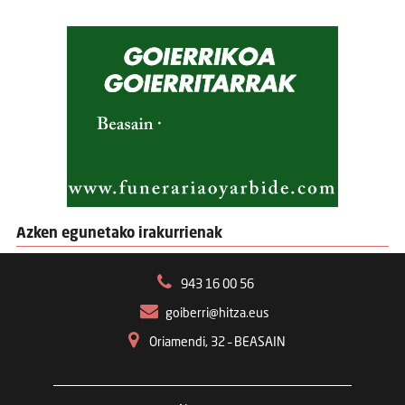
Azken egunetako irakurrienak
943 16 00 56
goiberri@hitza.eus
Oriamendi, 32 – BEASAIN