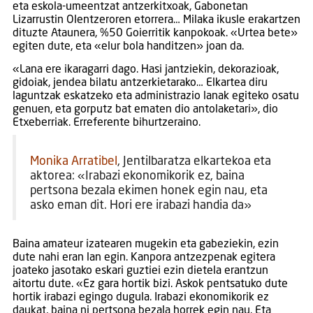
eta eskola-umeentzat antzerkitxoak, Gabonetan
Lizarrustin Olentzeroren etorrera… Milaka ikusle erakartzen
dituzte Ataunera, %50 Goierritik kanpokoak. «Urtea bete»
egiten dute, eta «elur bola handitzen» joan da.
«Lana ere ikaragarri dago. Hasi jantziekin, dekorazioak,
gidoiak, jendea bilatu antzerkietarako… Elkartea diru
laguntzak eskatzeko eta administrazio lanak egiteko osatu
genuen, eta gorputz bat ematen dio antolaketari», dio
Etxeberriak. Erreferente bihurtzeraino.
Monika Arratibel
, Jentilbaratza elkartekoa eta
aktorea: «Irabazi ekonomikorik ez, baina
pertsona bezala ekimen honek egin nau, eta
asko eman dit. Hori ere irabazi handia da»
Baina amateur izatearen mugekin eta gabeziekin, ezin
dute nahi eran lan egin. Kanpora antzezpenak egitera
joateko jasotako eskari guztiei ezin dietela erantzun
aitortu dute. «Ez gara hortik bizi. Askok pentsatuko dute
hortik irabazi egingo dugula. Irabazi ekonomikorik ez
daukat, baina ni pertsona bezala horrek egin nau. Eta