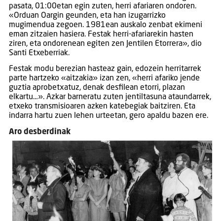
pasata, 01:00etan egin zuten, herri afariaren ondoren.
«Orduan Oargin geunden, eta han izugarrizko
mugimendua zegoen. 1981ean auskalo zenbat ekimeni
eman zitzaien hasiera. Festak herri-afariarekin hasten
ziren, eta ondorenean egiten zen Jentilen Etorrera», dio
Santi Etxeberriak.
Festak modu berezian hasteaz gain, edozein herritarrek
parte hartzeko «aitzakia» izan zen, «herri afariko jende
guztia aprobetxatuz, denak desfilean etorri, plazan
elkartu…». Azkar barneratu zuten jentiltasuna ataundarrek,
etxeko transmisioaren azken katebegiak baitziren. Eta
indarra hartu zuen lehen urteetan, gero apaldu bazen ere.
Aro desberdinak