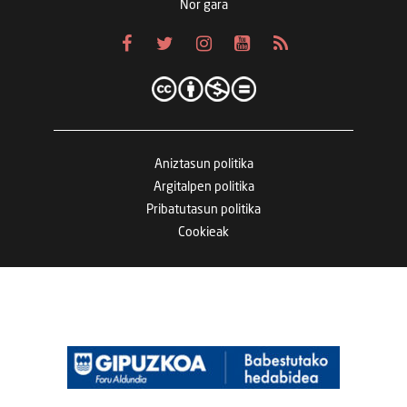
Nor gara
Aniztasun politika
Argitalpen politika
Pribatutasun politika
Cookieak