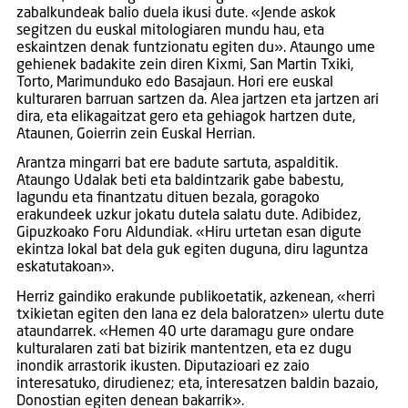
zabalkundeak balio duela ikusi dute. «Jende askok
segitzen du euskal mitologiaren mundu hau, eta
eskaintzen denak funtzionatu egiten du». Ataungo ume
gehienek badakite zein diren Kixmi, San Martin Txiki,
Torto, Marimunduko edo Basajaun. Hori ere euskal
kulturaren barruan sartzen da. Alea jartzen eta jartzen ari
dira, eta elikagaitzat gero eta gehiagok hartzen dute,
Ataunen, Goierrin zein Euskal Herrian.
Arantza mingarri bat ere badute sartuta, aspalditik.
Ataungo Udalak beti eta baldintzarik gabe babestu,
lagundu eta finantzatu dituen bezala, goragoko
erakundeek uzkur jokatu dutela salatu dute. Adibidez,
Gipuzkoako Foru Aldundiak. «Hiru urtetan esan digute
ekintza lokal bat dela guk egiten duguna, diru laguntza
eskatutakoan».
Herriz gaindiko erakunde publikoetatik, azkenean, «herri
txikietan egiten den lana ez dela baloratzen» ulertu dute
ataundarrek. «Hemen 40 urte daramagu gure ondare
kulturalaren zati bat bizirik mantentzen, eta ez dugu
inondik arrastorik ikusten. Diputazioari ez zaio
interesatuko, dirudienez; eta, interesatzen baldin bazaio,
Donostian egiten denean bakarrik».