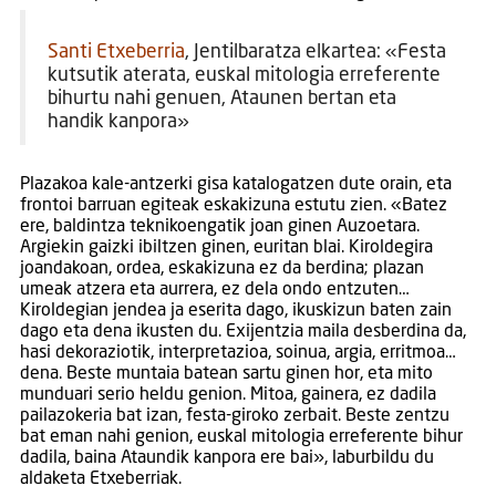
Santi Etxeberria
, Jentilbaratza elkartea: «Festa
kutsutik aterata, euskal mitologia erreferente
bihurtu nahi genuen, Ataunen bertan eta
handik kanpora»
Plazakoa kale-antzerki gisa katalogatzen dute orain, eta
frontoi barruan egiteak eskakizuna estutu zien. «Batez
ere, baldintza teknikoengatik joan ginen Auzoetara.
Argiekin gaizki ibiltzen ginen, euritan blai. Kiroldegira
joandakoan, ordea, eskakizuna ez da berdina; plazan
umeak atzera eta aurrera, ez dela ondo entzuten…
Kiroldegian jendea ja eserita dago, ikuskizun baten zain
dago eta dena ikusten du. Exijentzia maila desberdina da,
hasi dekoraziotik, interpretazioa, soinua, argia, erritmoa…
dena. Beste muntaia batean sartu ginen hor, eta mito
munduari serio heldu genion. Mitoa, gainera, ez dadila
pailazokeria bat izan, festa-giroko zerbait. Beste zentzu
bat eman nahi genion, euskal mitologia erreferente bihur
dadila, baina Ataundik kanpora ere bai», laburbildu du
aldaketa Etxeberriak.