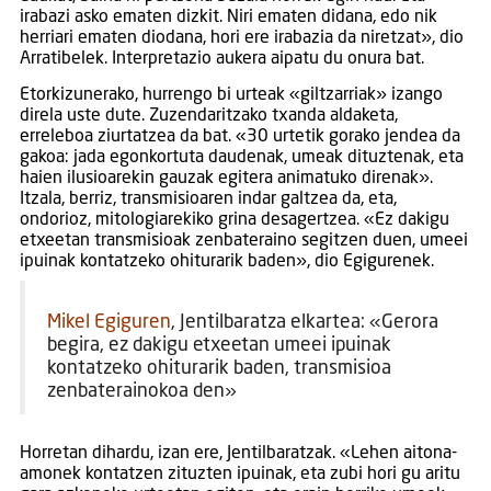
irabazi asko ematen dizkit. Niri ematen didana, edo nik
herriari ematen diodana, hori ere irabazia da niretzat», dio
Arratibelek. Interpretazio aukera aipatu du onura bat.
Etorkizunerako, hurrengo bi urteak «giltzarriak» izango
direla uste dute. Zuzendaritzako txanda aldaketa,
erreleboa ziurtatzea da bat. «30 urtetik gorako jendea da
gakoa: jada egonkortuta daudenak, umeak dituztenak, eta
haien ilusioarekin gauzak egitera animatuko direnak».
Itzala, berriz, transmisioaren indar galtzea da, eta,
ondorioz, mitologiarekiko grina desagertzea. «Ez dakigu
etxeetan transmisioak zenbateraino segitzen duen, umeei
ipuinak kontatzeko ohiturarik baden», dio Egigurenek.
Mikel Egiguren
, Jentilbaratza elkartea: «Gerora
begira, ez dakigu etxeetan umeei ipuinak
kontatzeko ohiturarik baden, transmisioa
zenbaterainokoa den»
Horretan dihardu, izan ere, Jentilbaratzak. «Lehen aitona-
amonek kontatzen zituzten ipuinak, eta zubi hori gu aritu