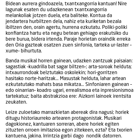
Bidean aurrera gindoazela, txantxangorria kantuan! Nire
lagunak esaten du udazkenean txantxangorria
melankoliak jotzen duela, eta baliteke. Kontua da
jendartera hurbiltzen dela, nahiz eta kuriketan bezala
ibiltzen den, orain agertu, hurrena ezkutatu. Poliki-poliki
konfiantza hartu eta negu betean gehiago erakutsiko du
bere burua, bidera irtenda. Paraje horietan oraindik erreka
den Oria gazteak osatzen zuen sinfonia, tarteka ur-laster –
xume– bihurtuta.
Banda musikal horren gainean, udazken zantzuak paisaian:
sagastiak –kuadrilla bat sagar biltzen–; arta-soroak helduta;
intxaurrondoak belztutako oskolekin; hori-gorritzen
hasitako norte-haritzak… Masustak helduta, lahar artean
ezkutatutako mahats basa mikatza… Sinfoniaren gainean –
edo oinarrian– koadro ugari, errealismoa eta inpresionismoa
tartekatuz; baita abstrakzioa ere: Aizkorri lainoek irentsita
zeukaten.
Leize zuloetako marrazkietan abereak dira nagusi; horiek
ditugu historiaurreko artearen protagonistak. Musikari
dagokionez, kantuaren sorreran, abere horiek egiten
zituzten orroen imitazioa egon zitekeen, ezta? Eta txorien
kantuena, jakina. Irrintzia garbi dago nondik datorren.