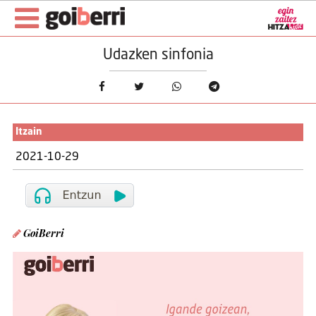
Udazken sinfonia
Itzain
2021-10-29
GoiBerri