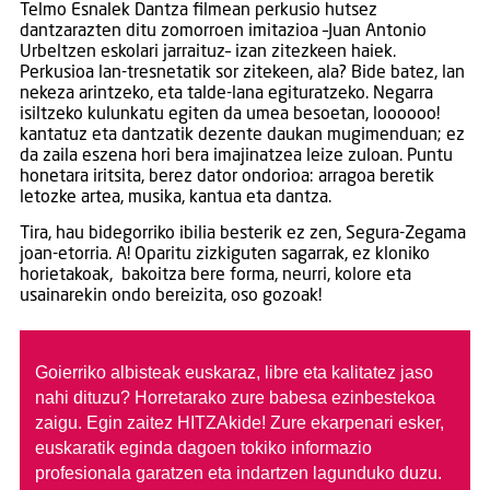
Telmo Esnalek Dantza filmean perkusio hutsez
dantzarazten ditu zomorroen imitazioa –Juan Antonio
Urbeltzen eskolari jarraituz– izan zitezkeen haiek.
Perkusioa lan-tresnetatik sor zitekeen, ala? Bide batez, lan
nekeza arintzeko, eta talde-lana egituratzeko. Negarra
isiltzeko kulunkatu egiten da umea besoetan, loooooo!
kantatuz eta dantzatik dezente daukan mugimenduan; ez
da zaila eszena hori bera imajinatzea leize zuloan. Puntu
honetara iritsita, berez dator ondorioa: arragoa beretik
letozke artea, musika, kantua eta dantza.
Tira, hau bidegorriko ibilia besterik ez zen, Segura-Zegama
joan-etorria. A! Oparitu zizkiguten sagarrak, ez kloniko
horietakoak, bakoitza bere forma, neurri, kolore eta
usainarekin ondo bereizita, oso gozoak!
Goierriko albisteak euskaraz, libre eta kalitatez jaso
nahi dituzu?
Horretarako zure babesa ezinbestekoa
zaigu. Egin zaitez HITZAkide!
Zure ekarpenari esker,
euskaratik eginda dagoen tokiko informazio
profesionala garatzen eta indartzen lagunduko duzu.