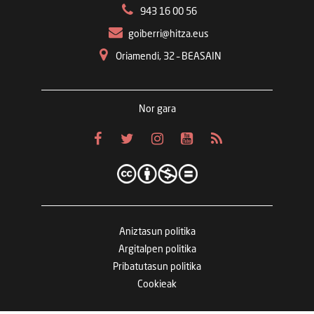
943 16 00 56
goiberri@hitza.eus
Oriamendi, 32 – BEASAIN
Nor gara
Aniztasun politika
Argitalpen politika
Pribatutasun politika
Cookieak