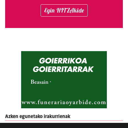
Egin HITZAkide
Azken egunetako irakurrienak