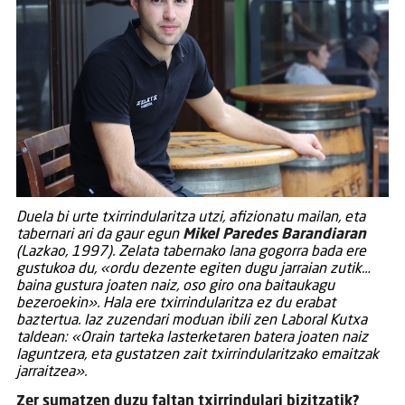
Duela bi urte txirrindularitza utzi, afizionatu mailan, eta
tabernari ari da gaur egun
Mikel Paredes Barandiaran
(Lazkao, 1997). Zelata tabernako lana gogorra bada ere
gustukoa du, «ordu dezente egiten dugu jarraian zutik…
baina gustura joaten naiz, oso giro ona baitaukagu
bezeroekin». Hala ere txirrindularitza ez du erabat
baztertua. Iaz zuzendari moduan ibili zen Laboral Kutxa
taldean: «Orain tarteka lasterketaren batera joaten naiz
laguntzera, eta gustatzen zait txirrindularitzako emaitzak
jarraitzea».
Zer sumatzen duzu faltan txirrindulari bizitzatik?