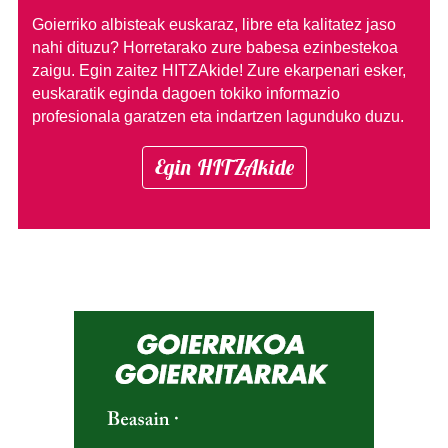
Goierriko albisteak euskaraz, libre eta kalitatez jaso
nahi dituzu?
Horretarako zure babesa ezinbestekoa
zaigu. Egin zaitez HITZAkide!
Zure ekarpenari esker,
euskaratik eginda dagoen tokiko informazio
profesionala garatzen eta indartzen lagunduko duzu.
Egin HITZAkide