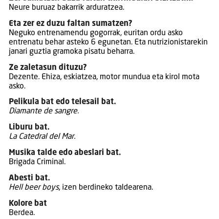
Neure buruaz bakarrik arduratzea.
Eta zer ez duzu faltan sumatzen?
Neguko entrenamendu gogorrak, euritan ordu asko
entrenatu behar asteko 6 egunetan. Eta nutrizionistarekin
janari guztia gramoka pisatu beharra.
Ze zaletasun dituzu?
Dezente. Ehiza, eskiatzea, motor mundua eta kirol mota
asko.
Pelikula bat edo telesail bat.
Diamante de sangre.
Liburu bat.
La Catedral del Mar.
Musika talde edo abeslari bat.
Brigada Criminal.
Abesti bat.
Hell beer boys
, izen berdineko taldearena.
Kolore bat
Berdea.