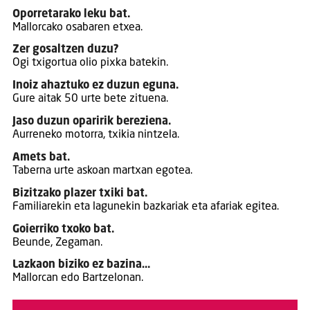
Oporretarako leku bat.
Mallorcako osabaren etxea.
Zer gosaltzen duzu?
Ogi txigortua olio pixka batekin.
Inoiz ahaztuko ez duzun eguna.
Gure aitak 50 urte bete zituena.
Jaso duzun oparirik bereziena.
Aurreneko motorra, txikia nintzela.
Amets bat.
Taberna urte askoan martxan egotea.
Bizitzako plazer txiki bat.
Familiarekin eta lagunekin bazkariak eta afariak egitea.
Goierriko txoko bat.
Beunde, Zegaman.
Lazkaon biziko ez bazina…
Mallorcan edo Bartzelonan.