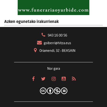
Azken egunetako irakurrienak
943 16 00 56
goiberri@hitza.eus
Oriamendi, 32 – BEASAIN
Nor gara