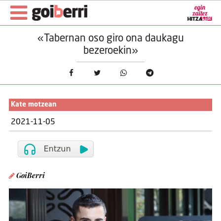
«Tabernan oso giro ona daukagu
bezeroekin»
Kate motzean
2021-11-05
GoiBerri