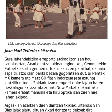
1981eko argazkia da, Idiazabalgo San Blas jaietakoa.
Joxe Mari Telleria
•
Idiazabal
Gure lehendabiziko erreportaietakoa izan zen hau,
sanblasetan, Axari dantza taldeari egindakoa, Gemmarekin
Fotoetxe sortu genuen urtean. Izan zen garai bat, ez hain
aspaldi, atzo izan balitz bezala gogoratzen dut. Bi Pentax
MX kamera eta Metz 60 flash indartsua (eta astuna)
zintzilik nituela. Soldadutzan nengoela, nire lagun baten
neskalagunak, azafata zenak, New Yorketik ekarritako
kamera erabat manuala eta hiru optika izan ziren nire
lehen ekipoa.
Argazkian azaltzen diren dantzari txikiak, urteroko San
Blas jaiak alaitu dituen Axari dantza taldekoak dira.