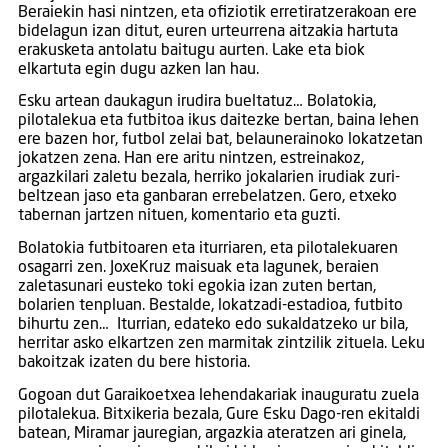
Beraiekin hasi nintzen, eta ofiziotik erretiratzerakoan ere
bidelagun izan ditut, euren urteurrena aitzakia hartuta
erakusketa antolatu baitugu aurten. Lake eta biok
elkartuta egin dugu azken lan hau.
Esku artean daukagun irudira bueltatuz… Bolatokia,
pilotalekua eta futbitoa ikus daitezke bertan, baina lehen
ere bazen hor, futbol zelai bat, belaunerainoko lokatzetan
jokatzen zena. Han ere aritu nintzen, estreinakoz,
argazkilari zaletu bezala, herriko jokalarien irudiak zuri-
beltzean jaso eta ganbaran errebelatzen. Gero, etxeko
tabernan jartzen nituen, komentario eta guzti.
Bolatokia futbitoaren eta iturriaren, eta pilotalekuaren
osagarri zen. JoxeKruz maisuak eta lagunek, beraien
zaletasunari eusteko toki egokia izan zuten bertan,
bolarien tenpluan. Bestalde, lokatzadi-estadioa, futbito
bihurtu zen… Iturrian, edateko edo sukaldatzeko ur bila,
herritar asko elkartzen zen marmitak zintzilik zituela. Leku
bakoitzak izaten du bere historia.
Gogoan dut Garaikoetxea lehendakariak inauguratu zuela
pilotalekua. Bitxikeria bezala, Gure Esku Dago-ren ekitaldi
batean, Miramar jauregian, argazkia ateratzen ari ginela,