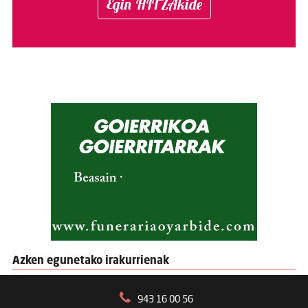
Egin HITZAkide
Azken egunetako irakurrienak
943 16 00 56