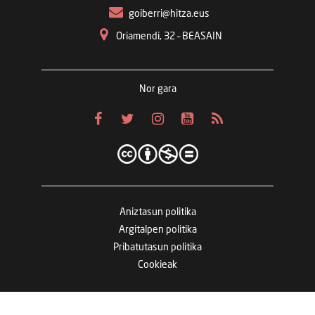
goiberri@hitza.eus
Oriamendi, 32 – BEASAIN
Nor gara
Aniztasun politika
Argitalpen politika
Pribatutasun politika
Cookieak