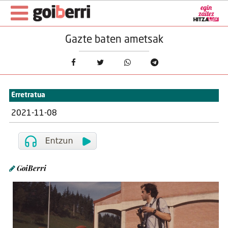
Gazte baten ametsak
Erretratua
2021-11-08
GoiBerri