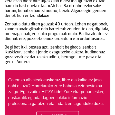
zera esan nion: nire argazkilari bidea inaugurazio ekitaldi
harekin hasi nuela eta… «Ah bai! Ba nik ohorezko sake
hartan, behatza hautsi nuen», berak. Algara egin genuen
denok hori entzundakoan.
Zenbat aldatu diren gauzak 40 urtean. Lehen negatiboak,
kamera analogikoak edo karreteak zeuden tokian, digitala,
ordenagailuak, edizioko programak orain. Badira aldatu ez
direnak ere, poza eta emozioa, ardura eta urduritasuna…
Begi bat itxi, bestea azti, zenbait begirada, zenbait
ikuskizun, zenbait jende ezagutzeko aukera. Irudimenaz
gozatzeak ez daukalako adinik, berrogei urte pasa eta
gero… Aurrera.
Goierriko albisteak euskaraz, libre eta kalitatez jaso
nahi dituzu?
Horretarako zure babesa ezinbestekoa
zaigu. Egin zaitez HITZAkide!
Zure ekarpenari esker,
euskaratik eginda dagoen tokiko informazio
profesionala garatzen eta indartzen lagunduko duzu.