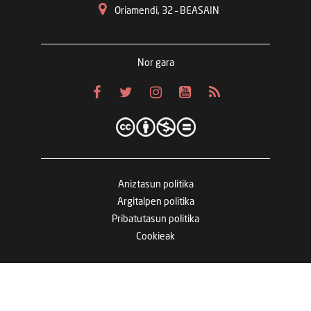
Oriamendi, 32 – BEASAIN
Nor gara
Aniztasun politika
Argitalpen politika
Pribatutasun politika
Cookieak