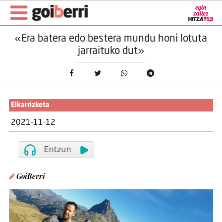
«Era batera edo bestera mundu honi lotuta
jarraituko dut»
Elkarrizketa
2021-11-12
GoiBerri