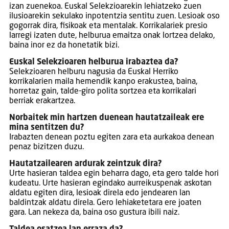
izan zuenekoa. Euskal Selekzioarekin lehiatzeko zuen
ilusioarekin sekulako inpotentzia sentitu zuen. Lesioak oso
gogorrak dira, fisikoak eta mentalak. Korrikalariek presio
larregi izaten dute, helburua emaitza onak lortzea delako,
baina inor ez da honetatik bizi.
Euskal Selekzioaren helburua irabaztea da?
Selekzioaren helburu nagusia da Euskal Herriko
korrikalarien maila hemendik kanpo erakustea, baina,
horretaz gain, talde-giro polita sortzea eta korrikalari
berriak erakartzea.
Norbaitek min hartzen duenean hautatzaileak ere
mina sentitzen du?
Irabazten denean poztu egiten zara eta aurkakoa denean
penaz bizitzen duzu.
Hautatzailearen ardurak zeintzuk dira?
Urte hasieran taldea egin beharra dago, eta gero talde hori
kudeatu. Urte hasieran egindako aurreikuspenak askotan
aldatu egiten dira, lesioak direla edo jendearen lan
baldintzak aldatu direla. Gero lehiaketetara ere joaten
gara. Lan nekeza da, baina oso gustura ibili naiz.