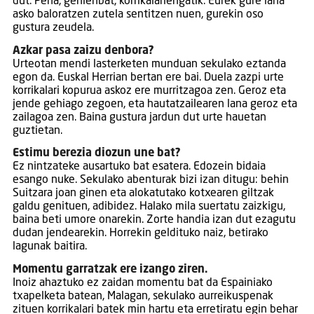
dut. Pena, gehienbat, korrikalariengatik. Eurek gure lana
asko baloratzen zutela sentitzen nuen, gurekin oso
gustura zeudela.
Azkar pasa zaizu denbora?
Urteotan mendi lasterketen munduan sekulako eztanda
egon da. Euskal Herrian bertan ere bai. Duela zazpi urte
korrikalari kopurua askoz ere murritzagoa zen. Geroz eta
jende gehiago zegoen, eta hautatzailearen lana geroz eta
zailagoa zen. Baina gustura jardun dut urte hauetan
guztietan.
Estimu berezia diozun une bat?
Ez nintzateke ausartuko bat esatera. Edozein bidaia
esango nuke. Sekulako abenturak bizi izan ditugu: behin
Suitzara joan ginen eta alokatutako kotxearen giltzak
galdu genituen, adibidez. Halako mila suertatu zaizkigu,
baina beti umore onarekin. Zorte handia izan dut ezagutu
dudan jendearekin. Horrekin geldituko naiz, betirako
lagunak baitira.
Momentu garratzak ere izango ziren.
Inoiz ahaztuko ez zaidan momentu bat da Espainiako
txapelketa batean, Malagan, sekulako aurreikuspenak
zituen korrikalari batek min hartu eta erretiratu egin behar