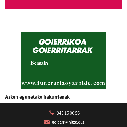
Azken egunetako irakurrienak
943 16 00 56
goiberri@hitza.eus