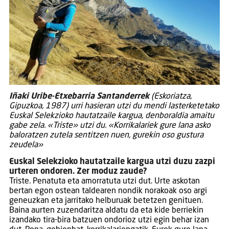
Iñaki Uribe-Etxebarria Santanderrek
(Eskoriatza,
Gipuzkoa, 1987) urri hasieran utzi du mendi lasterketetako
Euskal Selekzioko hautatzaile kargua, denboraldia amaitu
gabe zela. «Triste» utzi du. «Korrikalariek gure lana asko
baloratzen zutela sentitzen nuen, gurekin oso gustura
zeudela»
Euskal Selekzioko hautatzaile kargua utzi duzu zazpi
urteren ondoren. Zer moduz zaude?
Triste. Penatuta eta amorratuta utzi dut. Urte askotan
bertan egon ostean taldearen nondik norakoak oso argi
geneuzkan eta jarritako helburuak betetzen genituen.
Baina aurten zuzendaritza aldatu da eta kide berriekin
izandako tira-bira batzuen ondorioz utzi egin behar izan