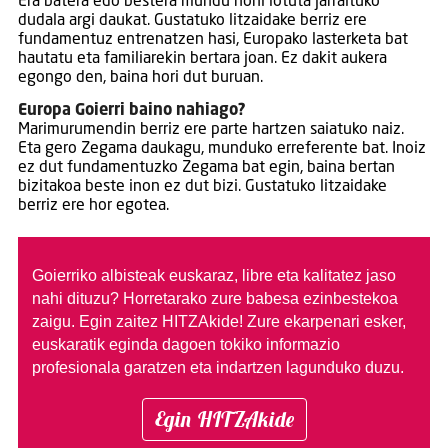
Era batera edo bestera mundu honi lotuta jarraituko
dudala argi daukat. Gustatuko litzaidake berriz ere
fundamentuz entrenatzen hasi, Europako lasterketa bat
hautatu eta familiarekin bertara joan. Ez dakit aukera
egongo den, baina hori dut buruan.
Europa Goierri baino nahiago?
Marimurumendin berriz ere parte hartzen saiatuko naiz.
Eta gero Zegama daukagu, munduko erreferente bat. Inoiz
ez dut fundamentuzko Zegama bat egin, baina bertan
bizitakoa beste inon ez dut bizi. Gustatuko litzaidake
berriz ere hor egotea.
Goierriko albisteak euskaraz, libre eta kalitatez jaso
nahi dituzu?
Horretarako zure babesa ezinbestekoa
zaigu. Egin zaitez HITZAkide!
Zure ekarpenari esker,
euskaratik eginda dagoen tokiko informazio
profesionala garatzen eta indartzen lagunduko duzu.
Egin HITZAkide