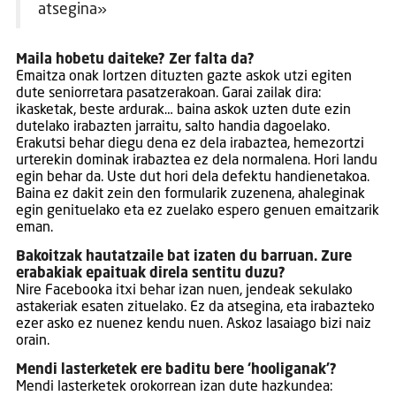
atsegina»
Maila hobetu daiteke? Zer falta da?
Emaitza onak lortzen dituzten gazte askok utzi egiten
dute seniorretara pasatzerakoan. Garai zailak dira:
ikasketak, beste ardurak… baina askok uzten dute ezin
dutelako irabazten jarraitu, salto handia dagoelako.
Erakutsi behar diegu dena ez dela irabaztea, hemezortzi
urterekin dominak irabaztea ez dela normalena. Hori landu
egin behar da. Uste dut hori dela defektu handienetakoa.
Baina ez dakit zein den formularik zuzenena, ahaleginak
egin genituelako eta ez zuelako espero genuen emaitzarik
eman.
Bakoitzak hautatzaile bat izaten du barruan. Zure
erabakiak epaituak direla sentitu duzu?
Nire Facebooka itxi behar izan nuen, jendeak sekulako
astakeriak esaten zituelako. Ez da atsegina, eta irabazteko
ezer asko ez nuenez kendu nuen. Askoz lasaiago bizi naiz
orain.
Mendi lasterketek ere baditu bere ‘hooliganak’?
Mendi lasterketek orokorrean izan dute hazkundea: