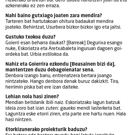
Hasierako urteetan bai. Gero taldea handitzen joan da eta
azkenerako ez zen erraza.
Nahi baino gutxiago joaten zara mendira?
Tarteren bat hartutakoan ohitura badaukat mendira
joateko. Behintzat, Usurbera bizkor-bizkor igo eta jaitsi.
Gustuko txokoa duzu?
Goierri esan beharra daukat? [Barreak] Degurixa esango
nuke, Eskoriatza eta Aretxabaleta inguruan dagoen goi-
ordeka bat. Urbia estilokoa da.
Nahiz eta Goierrira ezkondu [Beasainen bizi da],
mantentzen duzu debagoienatar sena.
Denbora izango banu, entrenatzera bertara joango
nintzateke. Hango denbora denak buruz dakizkit. Tira,
herrimin piska bat ere izan daiteke.
Lehian nola hasi zinen?
Mendian betidanik ibili naiz. Eskoriatzako lagun batzuk
ideia zoro bat izan zuten: gaueko mendi lasterketa bat.
Laguntza eske etorri ziren, eta parte ere hartu nuen. Hala
hasi nintzen.
Etorkizunerako proiekturik baduzu?