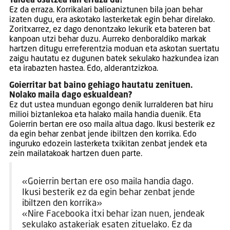
Taldea osatzea lan erraza da?
Ez da erraza. Korrikalari balioaniztunen bila joan behar
izaten dugu, era askotako lasterketak egin behar direlako.
Zoritxarrez, ez dago denontzako lekurik eta bateren bat
kanpoan utzi behar duzu. Aurreko denboraldiko markak
hartzen ditugu erreferentzia moduan eta askotan suertatu
zaigu hautatu ez dugunen batek sekulako hazkundea izan
eta irabazten hastea. Edo, alderantzizkoa.
Goierritar bat baino gehiago hautatu zenituen.
Nolako maila dago eskualdean?
Ez dut ustea munduan egongo denik lurralderen bat hiru
milioi biztanlekoa eta halako maila handia duenik. Eta
Goierrin bertan ere oso maila altua dago. Ikusi besterik ez
da egin behar zenbat jende ibiltzen den korrika. Edo
inguruko edozein lasterketa txikitan zenbat jendek eta
zein mailatakoak hartzen duen parte.
«Goierrin bertan ere oso maila handia dago.
Ikusi besterik ez da egin behar zenbat jende
ibiltzen den korrika»
«Nire Facebooka itxi behar izan nuen, jendeak
sekulako astakeriak esaten zituelako. Ez da