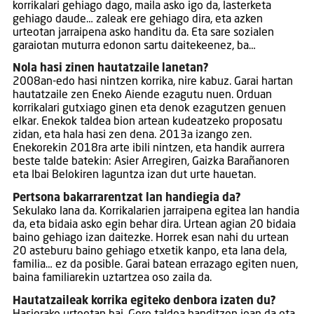
korrikalari gehiago dago, maila asko igo da, lasterketa
gehiago daude… zaleak ere gehiago dira, eta azken
urteotan jarraipena asko handitu da. Eta sare sozialen
garaiotan muturra edonon sartu daitekeenez, ba…
Nola hasi zinen hautatzaile lanetan?
2008an-edo hasi nintzen korrika, nire kabuz. Garai hartan
hautatzaile zen Eneko Aiende ezagutu nuen. Orduan
korrikalari gutxiago ginen eta denok ezagutzen genuen
elkar. Enekok taldea bion artean kudeatzeko proposatu
zidan, eta hala hasi zen dena. 2013a izango zen.
Enekorekin 2018ra arte ibili nintzen, eta handik aurrera
beste talde batekin: Asier Arregiren, Gaizka Barañanoren
eta Ibai Belokiren laguntza izan dut urte hauetan.
Pertsona bakarrarentzat lan handiegia da?
Sekulako lana da. Korrikalarien jarraipena egitea lan handia
da, eta bidaia asko egin behar dira. Urtean agian 20 bidaia
baino gehiago izan daitezke. Horrek esan nahi du urtean
20 asteburu baino gehiago etxetik kanpo, eta lana dela,
familia… ez da posible. Garai batean errazago egiten nuen,
baina familiarekin uztartzea oso zaila da.
Hautatzaileak korrika egiteko denbora izaten du?