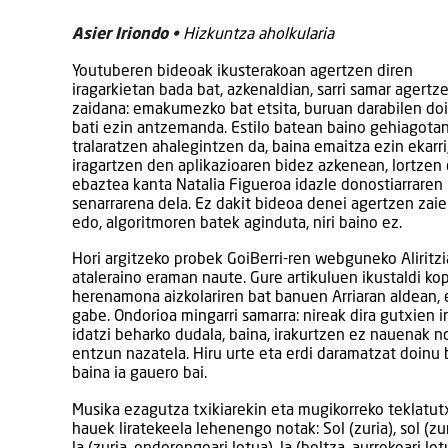
Asier Iriondo •
Hizkuntza aholkularia
Youtuberen bideoak ikusterakoan agertzen diren
iragarkietan bada bat, azkenaldian, sarri samar agertz
zaidana: emakumezko bat etsita, buruan darabilen do
bati ezin antzemanda. Estilo batean baino gehiagota
tralaratzen ahalegintzen da, baina emaitza ezin ekarri,
iragartzen den aplikazioaren bidez azkenean, lortzen
ebaztea kanta Natalia Figueroa idazle donostiarraren
senarrarena dela. Ez dakit bideoa denei agertzen zai
edo, algoritmoren batek aginduta, niri baino ez.
Hori argitzeko probek GoiBerri-ren webguneko Aliritz
ataleraino eraman naute. Gure artikuluen ikustaldi kopu
herenamona aizkolariren bat banuen Arriaran aldean, e
gabe. Ondorioa mingarri samarra: nireak dira gutxien i
idatzi beharko dudala, baina, irakurtzen ez nauenak no
entzun nazatela. Hiru urte eta erdi daramatzat doinu
baina ia gauero bai.
Musika ezagutza txikiarekin eta mugikorreko teklatu
hauek liratekeela lehenengo notak: Sol (zuria), sol (zuria