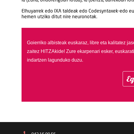
la (zuria, ondorengoari lotua), la (beltza, aurrekoari lotu
Elhuyarrek edo IXA taldeak edo Codesyntaxek-edo eus
hemen utziko ditut nire neuronotak.
Goierriko albisteak euskaraz, libre eta kalitatez ja
zaitez HITZAkide!
Zure ekarpenari esker, euskarat
indartzen lagunduko duzu.
Eg