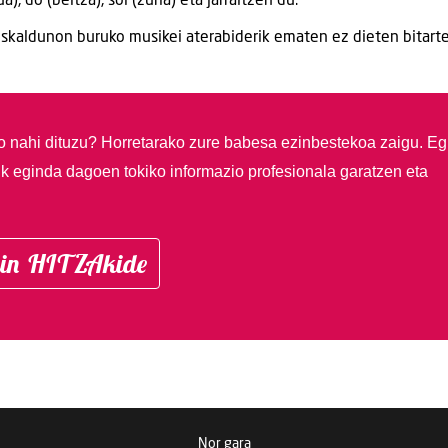
a), do (beltza), sol (zuria) eta jarraitzen du.
kaldunon buruko musikei aterabiderik ematen ez dieten bitarte
so nahi dituzu?
Horretarako zure babesa ezinbestekoa zaigu. Eg
ik eginda dagoen tokiko informazio profesionala garatzen eta
in HITZAkide
Nor gara