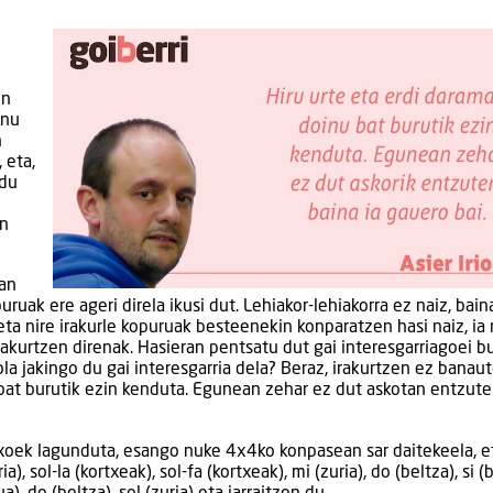
en
inu
n
 eta,
 du
en
ian
ruak ere ageri direla ikusi dut. Lehiakor-lehiakorra ez naiz, bain
ta nire irakurle kopuruak besteenekin konparatzen hasi naiz, ia 
rakurtzen direnak. Hasieran pentsatu dut gai interesgarriagoei b
la jakingo du gai interesgarria dela? Beraz, irakurtzen ez banaut
 bat burutik ezin kenduta. Egunean zehar ez dut askotan entzute
txoek lagunduta, esango nuke 4x4ko konpasean sar daitekeela, e
), sol-la (kortxeak), sol-fa (kortxeak), mi (zuria), do (beltza), si (b