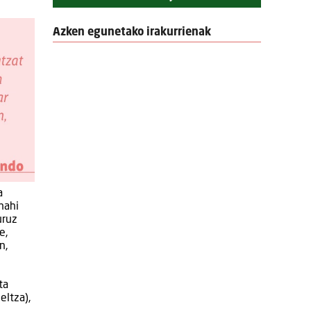
Azken egunetako irakurrienak
a
nahi
uruz
e,
n,
ta
eltza),