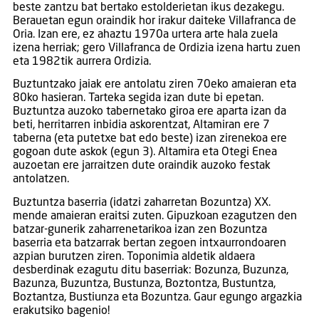
beste zantzu bat bertako estolderietan ikus dezakegu.
Berauetan egun oraindik hor irakur daiteke Villafranca de
Oria. Izan ere, ez ahaztu 1970a urtera arte hala zuela
izena herriak; gero Villafranca de Ordizia izena hartu zuen
eta 1982tik aurrera Ordizia.
Buztuntzako jaiak ere antolatu ziren 70eko amaieran eta
80ko hasieran. Tarteka segida izan dute bi epetan.
Buztuntza auzoko tabernetako giroa ere aparta izan da
beti, herritarren inbidia askorentzat, Altamiran ere 7
taberna (eta putetxe bat edo beste) izan zirenekoa ere
gogoan dute askok (egun 3). Altamira eta Otegi Enea
auzoetan ere jarraitzen dute oraindik auzoko festak
antolatzen.
Buztuntza baserria (idatzi zaharretan Bozuntza) XX.
mende amaieran eraitsi zuten. Gipuzkoan ezagutzen den
batzar-gunerik zaharrenetarikoa izan zen Bozuntza
baserria eta batzarrak bertan zegoen intxaurrondoaren
azpian burutzen ziren. Toponimia aldetik aldaera
desberdinak ezagutu ditu baserriak: Bozunza, Buzunza,
Bazunza, Buzuntza, Bustunza, Boztontza, Bustuntza,
Boztantza, Bustiunza eta Bozuntza. Gaur egungo argazkia
erakutsiko bagenio!