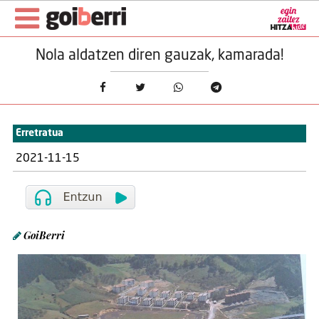
Nola aldatzen diren gauzak, kamarada!
Erretratua
2021-11-15
GoiBerri