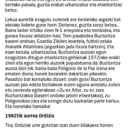
bertako paisaia, guztia erabat urbanizatuz eta etxebizitzaz
betez.
Lekua aurretik ezagutu zutenek ere bestelako argazki bat
aterako liokete gune horri. Diotenez, guztia soroz betea…
Baina laster iritsiko ziren N-1 errepidea eta trenbidea, eta
gunea itxuraz aldatzen hasi. Tren-pasabidea Buztuntza
baserri ondoan, Goardia Zibilen koartela, futbol-zelaia
Aranatik Altamirara (argazkian jada itxura hartzen). Eta
esan bezala, urbanizazioa. Buztuntza auzoan egun
ezagutzen ditugun etxebizitza gehienak 1972rako eraiki
ziren eta egun herriko auzorik populatuena da. Buztuntza
auzoa diot nik, baina bada Poligono de la Paz izena ere
ematen diona, honek berarekin dakartzan pikeekin.
Pasadizo bat kontatuko dizuet: orain gutxi Buztuntza
auzoan jaio edota bizitakoek euren eguna antolatu zuten
eta zerrenda egiterakoan «Zu ez Aitor, zu ez zara
Buztuntzakoa (baserri ondoko jatorri etxeetakoa), zu
Poligonokoa zara eta ezingo duzu bazkarian parte hartu».
Eta horrelako hamaika!
1982tik aurrea Ordizia
Tira, Ordiziak urte gutxitan izan duen bilakaera horren