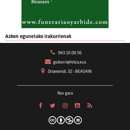
Azken egunetako irakurrienak
943 16 00 56
goiberri@hitza.eus
Oriamendi, 32 – BEASAIN
Nor gara