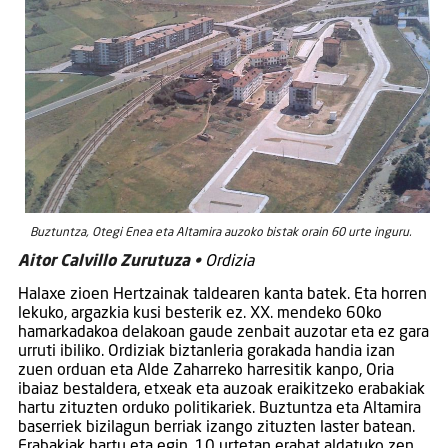
Buztuntza, Otegi Enea eta Altamira auzoko bistak orain 60 urte inguru.
Aitor Calvillo Zurutuza •
Ordizia
Halaxe zioen Hertzainak taldearen kanta batek. Eta horren
lekuko, argazkia kusi besterik ez. XX. mendeko 60ko
hamarkadakoa delakoan gaude zenbait auzotar eta ez gara
urruti ibiliko. Ordiziak biztanleria gorakada handia izan
zuen orduan eta Alde Zaharreko harresitik kanpo, Oria
ibaiaz bestaldera, etxeak eta auzoak eraikitzeko erabakiak
hartu zituzten orduko politikariek. Buztuntza eta Altamira
baserriek bizilagun berriak izango zituzten laster batean.
Erabakiak hartu eta egin, 10 urtetan erabat aldatuko zen