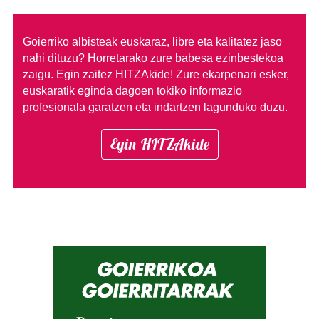
Goierriko albisteak euskaraz, libre eta kalitatez jaso
nahi dituzu?
Horretarako zure babesa ezinbestekoa
zaigu. Egin zaitez HITZAkide!
Zure ekarpenari esker,
euskaratik eginda dagoen tokiko informazio
profesionala garatzen eta indartzen lagunduko duzu.
Egin HITZAkide