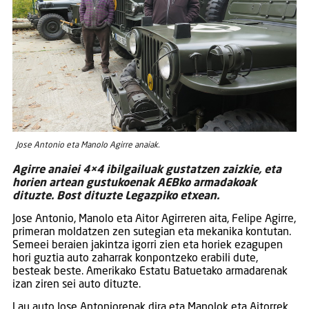
Jose Antonio eta Manolo Agirre anaiak.
Agirre anaiei 4×4 ibilgailuak gustatzen zaizkie, eta
horien artean gustukoenak AEBko armadakoak
dituzte. Bost dituzte Legazpiko etxean.
Jose Antonio, Manolo eta Aitor Agirreren aita, Felipe Agirre,
primeran moldatzen zen sutegian eta mekanika kontutan.
Semeei beraien jakintza igorri zien eta horiek ezagupen
hori guztia auto zaharrak konpontzeko erabili dute,
besteak beste. Amerikako Estatu Batuetako armadarenak
izan ziren sei auto dituzte.
Lau auto Jose Antoniorenak dira eta Manolok eta Aitorrek