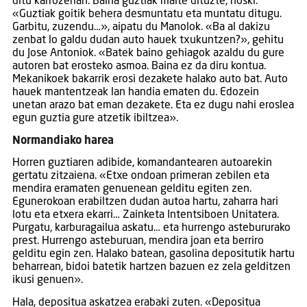
ditu karrozerian. Baina guztiak maite dituzte, noski.
«Guztiak goitik behera desmuntatu eta muntatu ditugu.
Garbitu, zuzendu…», aipatu du Manolok. «Ba al dakizu
zenbat lo galdu dudan auto hauek txukuntzen?», gehitu
du Jose Antoniok. «Batek baino gehiagok azaldu du gure
autoren bat erosteko asmoa. Baina ez da diru kontua.
Mekanikoek bakarrik erosi dezakete halako auto bat. Auto
hauek mantentzeak lan handia ematen du. Edozein
unetan arazo bat eman dezakete. Eta ez dugu nahi eroslea
egun guztia gure atzetik ibiltzea».
Normandiako harea
Horren guztiaren adibide, komandantearen autoarekin
gertatu zitzaiena. «Etxe ondoan primeran zebilen eta
mendira eramaten genuenean gelditu egiten zen.
Egunerokoan erabiltzen dudan autoa hartu, zaharra hari
lotu eta etxera ekarri… Zainketa Intentsiboen Unitatera.
Purgatu, karburagailua askatu… eta hurrengo astebururako
prest. Hurrengo asteburuan, mendira joan eta berriro
gelditu egin zen. Halako batean, gasolina depositutik hartu
beharrean, bidoi batetik hartzen bazuen ez zela gelditzen
ikusi genuen».
Hala, depositua askatzea erabaki zuten. «Depositua