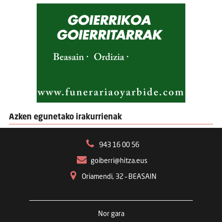
Azken egunetako irakurrienak
943 16 00 56
goiberri@hitza.eus
Oriamendi, 32 – BEASAIN
Nor gara