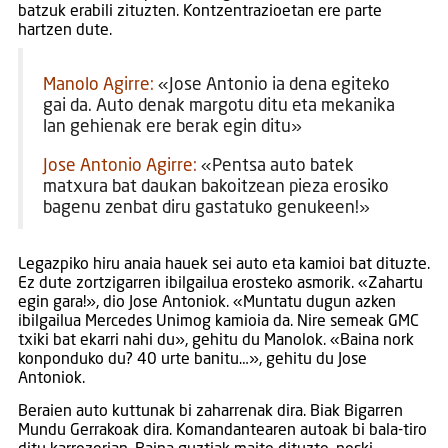
batzuk erabili zituzten. Kontzentrazioetan ere parte
hartzen dute.
Manolo Agirre:
«Jose Antonio ia dena egiteko
gai da. Auto denak margotu ditu eta mekanika
lan gehienak ere berak egin ditu»
Jose Antonio Agirre:
«Pentsa auto batek
matxura bat daukan bakoitzean pieza erosiko
bagenu zenbat diru gastatuko genukeen!»
Legazpiko hiru anaia hauek sei auto eta kamioi bat dituzte.
Ez dute zortzigarren ibilgailua erosteko asmorik. «Zahartu
egin gara!», dio Jose Antoniok. «Muntatu dugun azken
ibilgailua Mercedes Unimog kamioia da. Nire semeak GMC
txiki bat ekarri nahi du», gehitu du Manolok. «Baina nork
konponduko du? 40 urte banitu…», gehitu du Jose
Antoniok.
Beraien auto kuttunak bi zaharrenak dira. Biak Bigarren
Mundu Gerrakoak dira. Komandantearen autoak bi bala-tiro