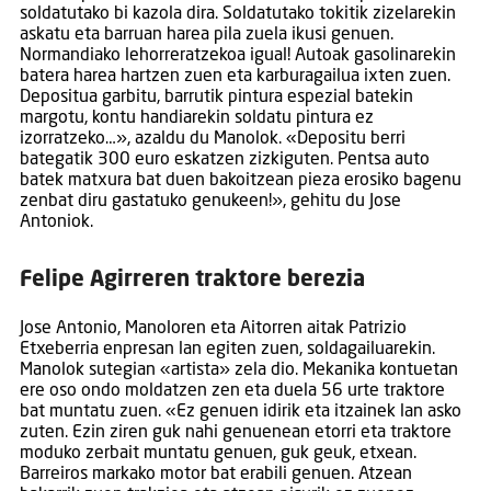
soldatutako bi kazola dira. Soldatutako tokitik zizelarekin
askatu eta barruan harea pila zuela ikusi genuen.
Normandiako lehorreratzekoa igual! Autoak gasolinarekin
batera harea hartzen zuen eta karburagailua ixten zuen.
Depositua garbitu, barrutik pintura espezial batekin
margotu, kontu handiarekin soldatu pintura ez
izorratzeko…», azaldu du Manolok. «Depositu berri
bategatik 300 euro eskatzen zizkiguten. Pentsa auto
batek matxura bat duen bakoitzean pieza erosiko bagenu
zenbat diru gastatuko genukeen!», gehitu du Jose
Antoniok.
Felipe Agirreren traktore berezia
Jose Antonio, Manoloren eta Aitorren aitak Patrizio
Etxeberria enpresan lan egiten zuen, soldagailuarekin.
Manolok sutegian «artista» zela dio. Mekanika kontuetan
ere oso ondo moldatzen zen eta duela 56 urte traktore
bat muntatu zuen. «Ez genuen idirik eta itzainek lan asko
zuten. Ezin ziren guk nahi genuenean etorri eta traktore
moduko zerbait muntatu genuen, guk geuk, etxean.
Barreiros markako motor bat erabili genuen. Atzean