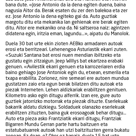
bana dute. «Jose Antonio da ia dena egiten duena, baina
nagusia Aitor da. Berak esaten du zer den balekoa eta zer
ez. Jose Antonio ia dena egiteko gai da. Auto guztiak
margotu ditu eta mekanika lan gehienak ere berak egiten
ditu. Aitor ere mekaniko ona da. Ni saltseroa naiz: agintzen
didatena egin, iritzia eman, lagundu…», aipatu du Manolok.
Duela 30 bat urte ekin zioten AEBko armadaren autoak
erosi eta berritzeari. Lehenengoa Asturiastik ekarri zuten.
«Suzuki Santana bat erosi nuen mendian ibiltzeko eta
gustatu egin zitzaigun. Jeep Willys bat ekartzea erabaki
genuen. «Avilestik ekarri genuen eta karrozeriaren erdia
baino gehiago Jose Antoniok egin du, etxean, esmerila eta
txapa erabilita. Zorionez, nire semeari ere autoen mundua
gustatzen zaio eta egun berak bilatzen ditu autoak eta
piezak Interneten. Lehen aldizkariak erabiltzen genituen.
Kilometro asko egin ditugu alferrik. Izan ere, gure auto
guztiek jatorrizko motorrak eta piezak dituzte. Eserlekuak
bakarrik aldatu dizkiegu. Soldaduek olanazko eserlekuak
erabiltzen zituzten, baina guk erosoagoak behar ditugu…
Auto eta pieza asko Frantziatik ekarri ditugu, Frantziak
Bigarren Mundu Gerran parte hartu baitzuen eta
estatubatuarrek autoak han utzi baitzituzten gerra bukatu