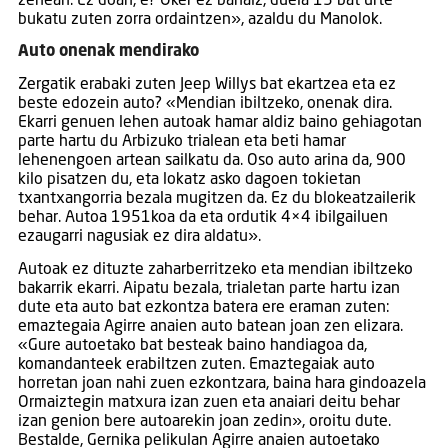
zenean. Ez doan, e? Oker ez banaiz, duela 15 bat urte
bukatu zuten zorra ordaintzen», azaldu du Manolok.
Auto onenak mendirako
Zergatik erabaki zuten Jeep Willys bat ekartzea eta ez
beste edozein auto? «Mendian ibiltzeko, onenak dira.
Ekarri genuen lehen autoak hamar aldiz baino gehiagotan
parte hartu du Arbizuko trialean eta beti hamar
lehenengoen artean sailkatu da. Oso auto arina da, 900
kilo pisatzen du, eta lokatz asko dagoen tokietan
txantxangorria bezala mugitzen da. Ez du blokeatzailerik
behar. Autoa 1951koa da eta ordutik 4×4 ibilgailuen
ezaugarri nagusiak ez dira aldatu».
Autoak ez dituzte zaharberritzeko eta mendian ibiltzeko
bakarrik ekarri. Aipatu bezala, trialetan parte hartu izan
dute eta auto bat ezkontza batera ere eraman zuten:
emaztegaia Agirre anaien auto batean joan zen elizara.
«Gure autoetako bat besteak baino handiagoa da,
komandanteek erabiltzen zuten. Emaztegaiak auto
horretan joan nahi zuen ezkontzara, baina hara gindoazela
Ormaiztegin matxura izan zuen eta anaiari deitu behar
izan genion bere autoarekin joan zedin», oroitu dute.
Bestalde, Gernika pelikulan Agirre anaien autoetako