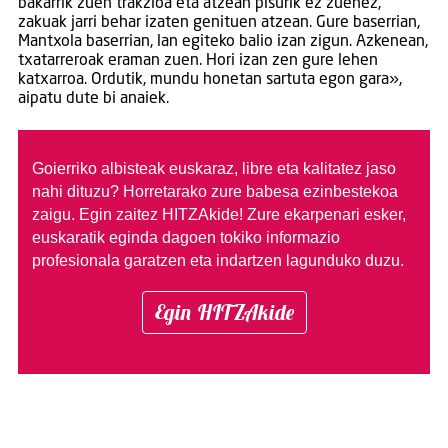
bakarrik zuen trakzioa eta atzean pisurik ez zuenez,
zakuak jarri behar izaten genituen atzean. Gure baserrian,
Mantxola baserrian, lan egiteko balio izan zigun. Azkenean,
txatarreroak eraman zuen. Hori izan zen gure lehen
katxarroa. Ordutik, mundu honetan sartuta egon gara»,
aipatu dute bi anaiek.
Goierriko albisteak euskaraz, libre eta kalitatez jaso
nahi dituzu?
Horretarako zure babesa ezinbestekoa
zaigu. Egin zaitez HITZAkide!
Zure ekarpenari esker,
euskaratik eginda dagoen tokiko informazio
profesionala garatzen eta indartzen lagunduko duzu.
Egin HITZAkide