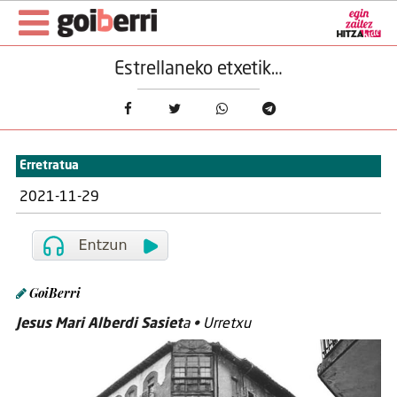
Estrellaneko etxetik…
Erretratua
2021-11-29
GoiBerri
Jesus Mari Alberdi Sasiet
a
•
Urretxu