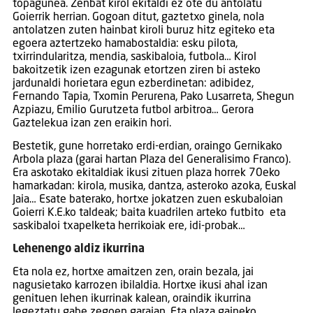
topagunea. Zenbat kirol ekitaldi ez ote du antolatu
Goierrik herrian. Gogoan ditut, gaztetxo ginela, nola
antolatzen zuten hainbat kiroli buruz hitz egiteko eta
egoera aztertzeko hamabostaldia: esku pilota,
txirrindularitza, mendia, saskibaloia, futbola… Kirol
bakoitzetik izen ezagunak etortzen ziren bi asteko
jardunaldi horietara egun ezberdinetan: adibidez,
Fernando Tapia, Txomin Perurena, Pako Lusarreta, Shegun
Azpiazu, Emilio Gurutzeta futbol arbitroa… Gerora
Gaztelekua izan zen eraikin hori.
Bestetik, gune horretako erdi-erdian, oraingo Gernikako
Arbola plaza (garai hartan Plaza del Generalisimo Franco).
Era askotako ekitaldiak ikusi zituen plaza horrek 70eko
hamarkadan: kirola, musika, dantza, asteroko azoka, Euskal
Jaia… Esate baterako, hortxe jokatzen zuen eskubaloian
Goierri K.E.ko taldeak; baita kuadrilen arteko futbito eta
saskibaloi txapelketa herrikoiak ere, idi-probak…
Lehenengo aldiz ikurrina
Eta nola ez, hortxe amaitzen zen, orain bezala, jai
nagusietako karrozen ibilaldia. Hortxe ikusi ahal izan
genituen lehen ikurrinak kalean, oraindik ikurrina
legeztatu gabe zegoen garaian. Eta plaza gaineko