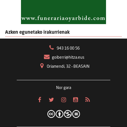
Azken egunetako irakurrienak
943 16 00 56
goiberri@hitza.eus
Oriamendi, 32 – BEASAIN
Nor gara