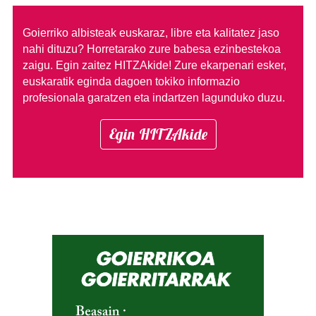
Goierriko albisteak euskaraz, libre eta kalitatez jaso
nahi dituzu?
Horretarako zure babesa ezinbestekoa
zaigu. Egin zaitez HITZAkide!
Zure ekarpenari esker,
euskaratik eginda dagoen tokiko informazio
profesionala garatzen eta indartzen lagunduko duzu.
Egin HITZAkide