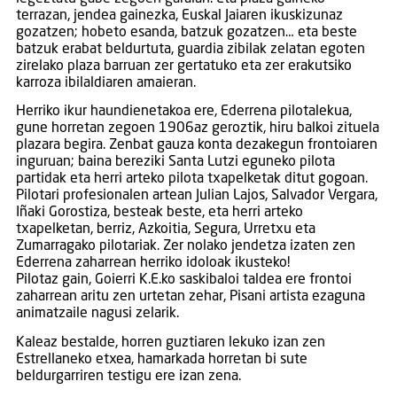
terrazan, jendea gainezka, Euskal Jaiaren ikuskizunaz
gozatzen; hobeto esanda, batzuk gozatzen… eta beste
batzuk erabat beldurtuta, guardia zibilak zelatan egoten
zirelako plaza barruan zer gertatuko eta zer erakutsiko
karroza ibilaldiaren amaieran.
Herriko ikur haundienetakoa ere, Ederrena pilotalekua,
gune horretan zegoen 1906az geroztik, hiru balkoi zituela
plazara begira. Zenbat gauza konta dezakegun frontoiaren
inguruan; baina bereziki Santa Lutzi eguneko pilota
partidak eta herri arteko pilota txapelketak ditut gogoan.
Pilotari profesionalen artean Julian Lajos, Salvador Vergara,
Iñaki Gorostiza, besteak beste, eta herri arteko
txapelketan, berriz, Azkoitia, Segura, Urretxu eta
Zumarragako pilotariak. Zer nolako jendetza izaten zen
Ederrena zaharrean herriko idoloak ikusteko!
Pilotaz gain, Goierri K.E.ko saskibaloi taldea ere frontoi
zaharrean aritu zen urtetan zehar, Pisani artista ezaguna
animatzaile nagusi zelarik.
Kaleaz bestalde, horren guztiaren lekuko izan zen
Estrellaneko etxea, hamarkada horretan bi sute
beldurgarriren testigu ere izan zena.