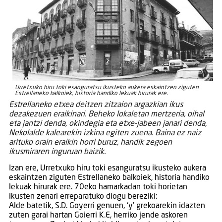
Urretxuko hiru toki esanguratsu ikusteko aukera eskaintzen ziguten
Estrellaneko balkoiek, historia handiko lekuak hirurak ere.
Estrellaneko etxea deitzen zitzaion argazkian ikus
dezakezuen eraikinari. Beheko lokaletan mertzeria, oihal
eta jantzi denda, okindegia eta etxe-jabeen janari denda,
Nekolalde kalearekin izkina egiten zuena. Baina ez naiz
arituko orain eraikin horri buruz, handik zegoen
ikusmiraren inguruan baizik.
Izan ere, Urretxuko hiru toki esanguratsu ikusteko aukera
eskaintzen ziguten Estrellaneko balkoiek, historia handiko
lekuak hirurak ere. 70eko hamarkadan toki horietan
ikusten zenari erreparatuko diogu bereziki:
Alde batetik, S.D. Goyerri genuen, ‘y’ grekoarekin idazten
zuten garai hartan Goierri K.E, herriko jende askoren