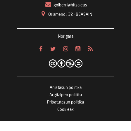
goiberri@hitza.eus
Oriamendi, 32 – BEASAIN
Nor gara
Aniztasun politika
Argitalpen politika
Pribatutasun politika
Cookieak