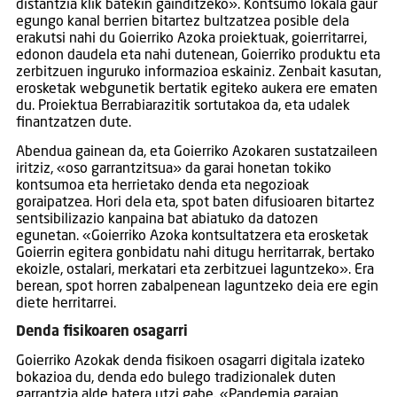
distantzia klik batekin gainditzeko». Kontsumo lokala gaur
egungo kanal berrien bitartez bultzatzea posible dela
erakutsi nahi du Goierriko Azoka proiektuak, goierritarrei,
edonon daudela eta nahi dutenean, Goierriko produktu eta
zerbitzuen inguruko informazioa eskainiz. Zenbait kasutan,
erosketak webgunetik bertatik egiteko aukera ere ematen
du. Proiektua Berrabiarazitik sortutakoa da, eta udalek
finantzatzen dute.
Abendua gainean da, eta Goierriko Azokaren sustatzaileen
iritziz, «oso garrantzitsua» da garai honetan tokiko
kontsumoa eta herrietako denda eta negozioak
goraipatzea. Hori dela eta, spot baten difusioaren bitartez
sentsibilizazio kanpaina bat abiatuko da datozen
egunetan. «Goierriko Azoka kontsultatzera eta erosketak
Goierrin egitera gonbidatu nahi ditugu herritarrak, bertako
ekoizle, ostalari, merkatari eta zerbitzuei laguntzeko». Era
berean, spot horren zabalpenean laguntzeko deia ere egin
diete herritarrei.
Denda fisikoaren osagarri
Goierriko Azokak denda fisikoen osagarri digitala izateko
bokazioa du, denda edo bulego tradizionalek duten
garrantzia alde batera utzi gabe. «Pandemia garaian