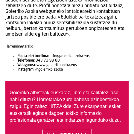
dauden denda eta negozioen asteko informazioa
zabaltzen dute. Profil honetara mezu pribatu bat bidaliz,
Goierriko Azoka webguneko lantaldearekin kontaktuan
jartzea posible ere bada. «Edukiak partekatzeaz gain,
kontsumo lokalari buruz sentsibilizazioa sustatzea du
helburu, bertan kontsumituz gertukoen ongizatearen eta
ametsen alde egiten baituzu».
Harremanetarako
Posta elektronikoa:
info@goierrikoazoka.eus
Telefonoa:
843 73 99 88
Webgunea:
www.goierrikoazoka.eus
Instagram:
@goierriko.azoka
Goierriko albisteak euskaraz, libre eta kalitatez jaso
nahi dituzu?
Horretarako zure babesa ezinbestekoa
zaigu. Egin zaitez HITZAkide!
Zure ekarpenari esker,
euskaratik eginda dagoen tokiko informazio
profesionala garatzen eta indartzen lagunduko duzu.