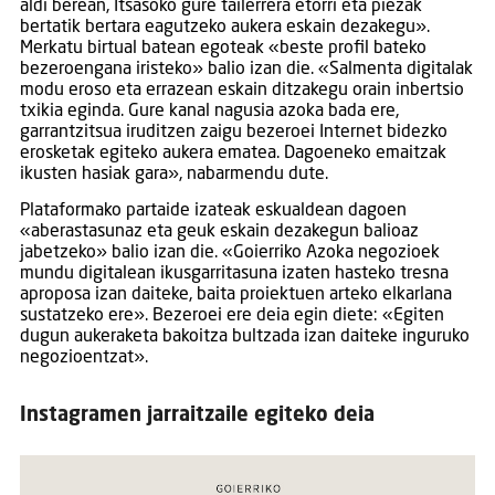
aldi berean, Itsasoko gure tailerrera etorri eta piezak
bertatik bertara eagutzeko aukera eskain dezakegu».
Merkatu birtual batean egoteak «beste profil bateko
bezeroengana iristeko» balio izan die. «Salmenta digitalak
modu eroso eta errazean eskain ditzakegu orain inbertsio
txikia eginda. Gure kanal nagusia azoka bada ere,
garrantzitsua iruditzen zaigu bezeroei Internet bidezko
erosketak egiteko aukera ematea. Dagoeneko emaitzak
ikusten hasiak gara», nabarmendu dute.
Plataformako partaide izateak eskualdean dagoen
«aberastasunaz eta geuk eskain dezakegun balioaz
jabetzeko» balio izan die. «Goierriko Azoka negozioek
mundu digitalean ikusgarritasuna izaten hasteko tresna
aproposa izan daiteke, baita proiektuen arteko elkarlana
sustatzeko ere». Bezeroei ere deia egin diete: «Egiten
dugun aukeraketa bakoitza bultzada izan daiteke inguruko
negozioentzat».
Instagramen jarraitzaile egiteko deia