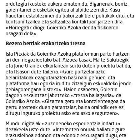
ordutegia ikusteko aukera ematen du. Bigarrenak, berriz,
goierritarrei erosketak egitea ahalbidetzen die. Kasu
hauetan, establezimendu bakoitzak bere politikak ditu, eta
kontsumitzailea eta saltzailea kontaktuan jartzen dira.
«Horregatik diogu Goierriko Azoka denda fisikoaren
osagarri dela».
Bezero berriak erakartzeko tresna
Isla Pitxiak da Goierriko Azoka plataforman parte hartzen
ari den negozioetako bat. Aizpea Lasak, Maite Salutregik
eta Jone Urainek elkarlanean sortu duten proiektu bat da,
eta Itsason dute tailerra. «Gure portzelanazko
belarritakoak ezagutarazten hasi nahi genuen, eta
plataforma hau egokia iruditu zitzaigun eskualdeko jende
gehiagorengana iristeko». Haien esanetan, Goierrin
dagoen eskaintzaz jabetzeko «tresna baliagarria» da
Goierriko Azoka. «Gizartea gero eta kontzienteagoa da
gertu erosteak duen garrantziaz, baina oraindik ere ez
ditugu inguruko proiektu asko eta asko ezagutzen».
Mundu digitalak «zuzeneneko esperientzia indartu»
dezakeela uste dute. «Interneten onurak baliatuz gure
erakusleihoa edonon eta edonoiz eskuragarri dugu, eta