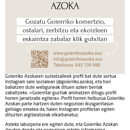
Goierriko Azokaren sustatzaileek profil bat dute sortua
Instagram sare sozialean (@goierriko.azoka), eta hori
baliatzen dute webguneak dituen azken berriak
zabaltzeko. «Goierritar guztiak animatzen ditugu profil
honen jarraitzaile egitera». Profil horren helburua Goierriko
Azokan parte hartzen duten negozioei ikusgarritasun
gehiago ematea da, haien Instagram profiletan egiten
dituzten argitaratzeak elkarbanatuz.
Asteko laburpena ere egiten dute, eta Goierriko Azokan