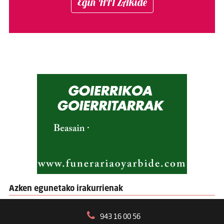
Egin HITZAkide
Azken egunetako irakurrienak
943 16 00 56