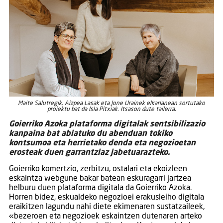
Maite Salutregik, Aizpea Lasak eta Jone Urainek elkarlanean sortutako
proiektu bat da Isla Pitxiak. Itsason dute tailerra.
Goierriko Azoka plataforma digitalak sentsibilizazio
kanpaina bat abiatuko du abenduan tokiko
kontsumoa eta herrietako denda eta negozioetan
erosteak duen garrantziaz jabetuarazteko.
Goierriko komertzio, zerbitzu, ostalari eta ekoizleen
eskaintza webgune bakar batean eskuragarri jartzea
helburu duen plataforma digitala da Goierriko Azoka.
Horren bidez, eskualdeko negozioei erakusleiho digitala
eraikitzen lagundu nahi diete ekimenaren sustatzaileek,
«bezeroen eta negozioek eskaintzen dutenaren arteko