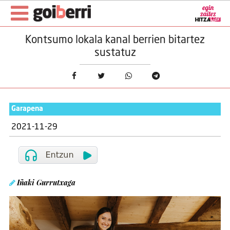
Kontsumo lokala kanal berrien bitartez
sustatuz
Garapena
2021-11-29
Iñaki Gurrutxaga