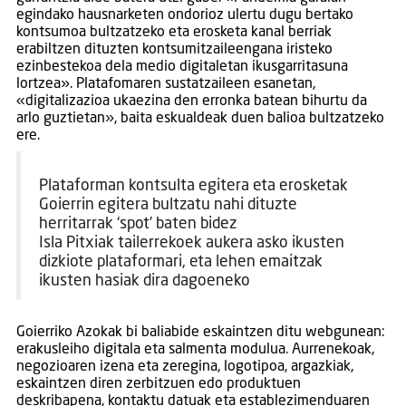
egindako hausnarketen ondorioz ulertu dugu bertako
kontsumoa bultzatzeko eta erosketa kanal berriak
erabiltzen dituzten kontsumitzaileengana iristeko
ezinbestekoa dela medio digitaletan ikusgarritasuna
lortzea». Platafomaren sustatzaileen esanetan,
«digitalizazioa ukaezina den erronka batean bihurtu da
arlo guztietan», baita eskualdeak duen balioa bultzatzeko
ere.
Plataforman kontsulta egitera eta erosketak
Goierrin egitera bultzatu nahi dituzte
herritarrak ‘spot’ baten bidez
Isla Pitxiak tailerrekoek aukera asko ikusten
dizkiote plataformari, eta lehen emaitzak
ikusten hasiak dira dagoeneko
Goierriko Azokak bi baliabide eskaintzen ditu webgunean:
erakusleiho digitala eta salmenta modulua. Aurrenekoak,
negozioaren izena eta zeregina, logotipoa, argazkiak,
eskaintzen diren zerbitzuen edo produktuen
deskribapena, kontaktu datuak eta establezimenduaren