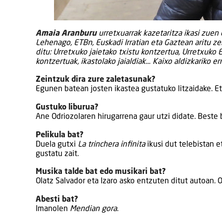
Amaia Aranburu
urretxuarrak kazetaritza ikasi zue
Lehenago, ETBn, Euskadi Irratian eta Gaztean aritu ze
ditu: Urretxuko jaietako txistu kontzertua, Urretxuko 
kontzertuak, ikastolako jaialdiak… Kaixo aldizkariko er
Zeintzuk dira zure zaletasunak?
Egunen batean josten ikastea gustatuko litzaidake. Et
Gustuko liburua?
Ane Odriozolaren hirugarrena gaur utzi didate. Beste bi
Pelikula bat?
Duela gutxi
La trinchera infinita
ikusi dut telebistan e
gustatu zait.
Musika talde bat edo musikari bat?
Olatz Salvador eta Izaro asko entzuten ditut autoan. 
Abesti bat?
Imanolen
Mendian gora
.