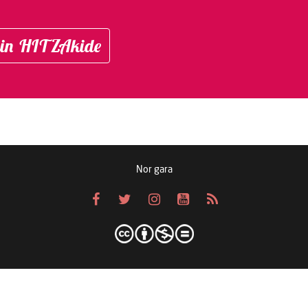
in HITZAkide
Nor gara