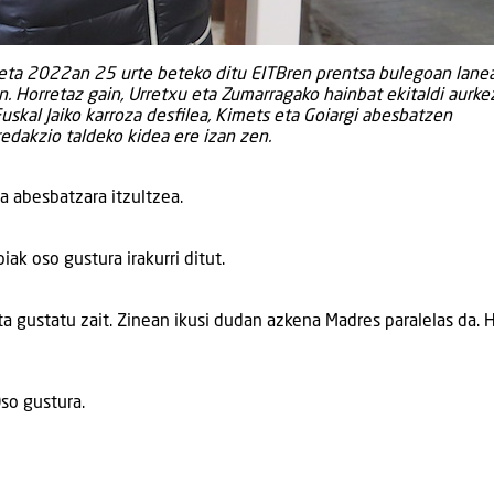
n eta 2022an 25 urte beteko ditu EITBren prentsa bulegoan lane
n. Horretaz gain, Urretxu eta Zumarragako hainbat ekitaldi aurke
Euskal Jaiko karroza desfilea, Kimets eta Goiargi abesbatzen
redakzio taldeko kidea ere izan zen.
a abesbatzara itzultzea.
ak oso gustura irakurri ditut.
ta gustatu zait. Zinean ikusi dudan azkena Madres paralelas da. H
Oso gustura.