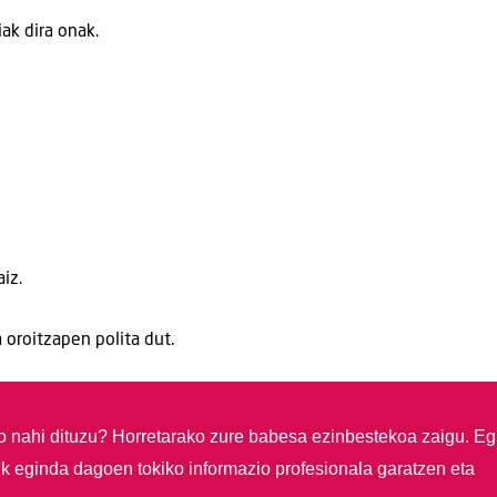
ak dira onak.
iz.
 oroitzapen polita dut.
so nahi dituzu?
Horretarako zure babesa ezinbestekoa zaigu. Eg
ik eginda dagoen tokiko informazio profesionala garatzen eta