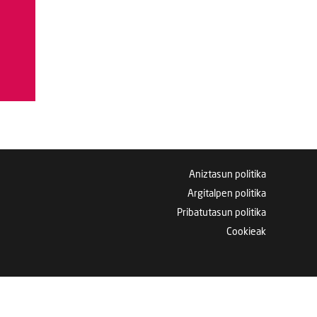
Aniztasun politika
Argitalpen politika
Pribatutasun politika
Cookieak