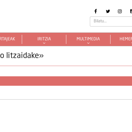
RTAJEAK
IRITZIA
MULTIMEDIA
HEME
o litzaidake»