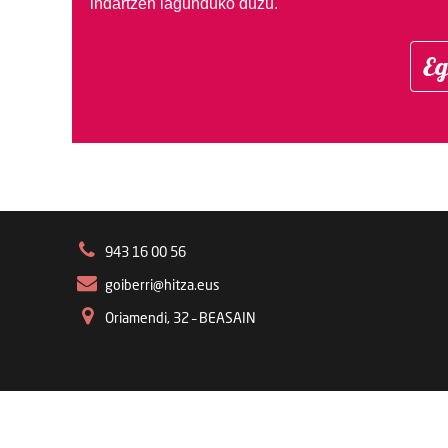
indartzen lagunduko duzu.
Eg
943 16 00 56
goiberri@hitza.eus
Oriamendi, 32 – BEASAIN