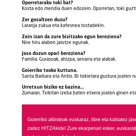
Oporretarako toki bat?
Kosta edo mendia duen edozein. Oporretan, toki guzti
Zer gosaltzen duzu?
Laranja zukua eta kafesnea tostadekin.
Zein izan da zure bizitzako egun bereziena?
Nire hiru alaben jaiotze egunak.
Jaso duzun opari bereziena?
Familia. Gurasoak, ahizpa, senarra eta alabak.
Goierriko txoko kuttuna.
Santa Barbara eta Antio. Bi tokietara gustura joaten na
Urretxun biziko ez bazina…
Zumaian. Txikitan izeba baten etxera joaten ginen eta
Goierriko albisteak euskaraz, libre eta kalitatez ja
zaitez HITZAkide!
Zure ekarpenari esker, euskarat