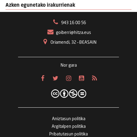
Azken egunetako irakurrienak
943 16 00 56
goiberri@hitza.eus
Oriamendi, 32 – BEASAIN
Nor gara
Aniztasun politika
Argitalpen politika
Pribatutasun politika