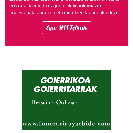
euskaratik eginda dagoen tokiko informazio
profesionala garatzen eta indartzen lagunduko duzu.
Egin HITZAkide