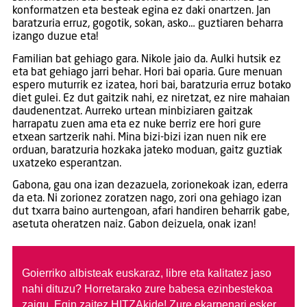
konformatzen eta besteak egina ez daki onartzen. Jan
baratzuria erruz, gogotik, sokan, asko… guztiaren beharra
izango duzue eta!
Familian bat gehiago gara. Nikole jaio da. Aulki hutsik ez
eta bat gehiago jarri behar. Hori bai oparia. Gure menuan
espero muturrik ez izatea, hori bai, baratzuria erruz botako
diet gulei. Ez dut gaitzik nahi, ez niretzat, ez nire mahaian
daudenentzat. Aurreko urtean minbiziaren gaitzak
harrapatu zuen ama eta ez nuke berriz ere hori gure
etxean sartzerik nahi. Mina bizi-bizi izan nuen nik ere
orduan, baratzuria hozkaka jateko moduan, gaitz guztiak
uxatzeko esperantzan.
Gabona, gau ona izan dezazuela, zorionekoak izan, ederra
da eta. Ni zorionez zoratzen nago, zori ona gehiago izan
dut txarra baino aurtengoan, afari handiren beharrik gabe,
asetuta oheratzen naiz. Gabon deizuela, onak izan!
Goierriko albisteak euskaraz, libre eta kalitatez jaso
nahi dituzu?
Horretarako zure babesa ezinbestekoa
zaigu. Egin zaitez HITZAkide!
Zure ekarpenari esker,