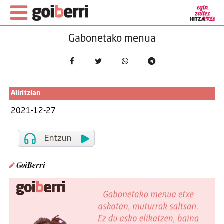
Gabonetako menua
Aliritzian
2021-12-27
GoiBerri