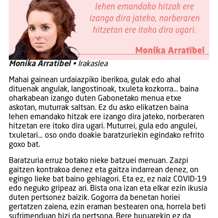
Monika Arratibel
• Irakaslea
Mahai gainean urdaiazpiko iberikoa, gulak edo ahal
dituenak angulak, langostinoak, txuleta kozkorra… baina
oharkabean izango duten Gabonetako menua etxe
askotan, muturrak saltsan. Ez du asko elikatzen baina
lehen emandako hitzak ere izango dira jateko, norberaren
hitzetan ere itoko dira ugari. Muturrei, gula edo angulei,
txuletari… oso ondo doakie baratzuriekin egindako refrito
goxo bat.
Baratzuria erruz botako nieke batzuei menuan. Zazpi
gaitzen kontrakoa denez eta gaitza indarrean denez, on
egingo lieke bat baino gehiagori. Eta ez, ez naiz COVID-19
edo neguko gripeaz ari. Bista ona izan eta elkar ezin ikusia
duten pertsonez baizik. Gogorra da benetan horiei
gertatzen zaiena, ezin eraman bestearen ona, horrela beti
sufrimenduan bizi da pertsona. Bere buruarekin ez da