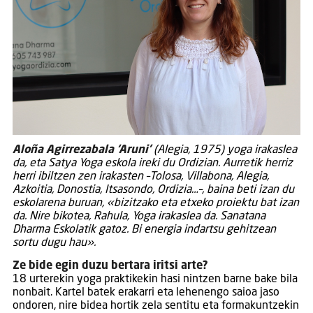
Aloña Agirrezabala ‘Aruni’
(Alegia, 1975) yoga irakaslea
da, eta Satya Yoga eskola ireki du Ordizian. Aurretik herriz
herri ibiltzen zen irakasten –Tolosa, Villabona, Alegia,
Azkoitia, Donostia, Itsasondo, Ordizia…–, baina beti izan du
eskolarena buruan, «bizitzako eta etxeko proiektu bat izan
da. Nire bikotea, Rahula, Yoga irakaslea da. Sanatana
Dharma Eskolatik gatoz. Bi energia indartsu gehitzean
sortu dugu hau».
Ze bide egin duzu bertara iritsi arte?
18 urterekin yoga praktikekin hasi nintzen barne bake bila
nonbait. Kartel batek erakarri eta lehenengo saioa jaso
ondoren, nire bidea hortik zela sentitu eta formakuntzekin