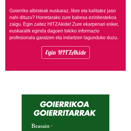
Goierriko albisteak euskaraz, libre eta kalitatez jaso
nahi dituzu?
Horretarako zure babesa ezinbestekoa
zaigu. Egin zaitez HITZAkide!
Zure ekarpenari esker,
euskaratik eginda dagoen tokiko informazio
profesionala garatzen eta indartzen lagunduko duzu.
Egin HITZAkide