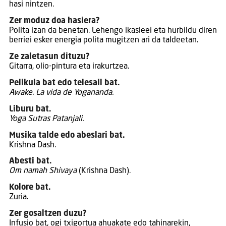
hasi nintzen.
Zer moduz doa hasiera?
Polita izan da benetan. Lehengo ikasleei eta hurbildu diren
berriei esker energia polita mugitzen ari da taldeetan.
Ze zaletasun dituzu?
Gitarra, olio-pintura eta irakurtzea.
Pelikula bat edo telesail bat.
Awake. La vida de Yogananda.
Liburu bat.
Yoga Sutras Patanjali.
Musika talde edo abeslari bat.
Krishna Dash.
Abesti bat.
Om namah Shivaya
(Krishna Dash).
Kolore bat.
Zuria.
Zer gosaltzen duzu?
Infusio bat, ogi txigortua ahuakate edo tahinarekin,