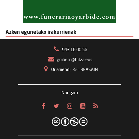
Azken egunetako irakurrienak
943 16 00 56
goiberri@hitza.eus
Oriamendi, 32 – BEASAIN
Nor gara