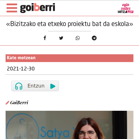
«Bizitzako eta etxeko proiektu bat da eskola»
Kate motzean
2021-12-30
GoiBerri