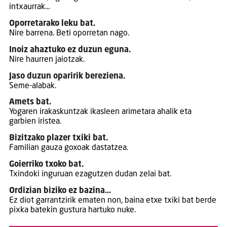
intxaurrak…
Oporretarako leku bat.
Nire barrena. Beti oporretan nago.
Inoiz ahaztuko ez duzun eguna.
Nire haurren jaiotzak.
Jaso duzun oparirik bereziena.
Seme-alabak.
Amets bat.
Yogaren irakaskuntzak ikasleen arimetara ahalik eta
garbien iristea.
Bizitzako plazer txiki bat.
Familian gauza goxoak dastatzea.
Goierriko txoko bat.
Txindoki inguruan ezagutzen dudan zelai bat.
Ordizian biziko ez bazina…
Ez diot garrantzirik ematen non, baina etxe txiki bat berde
pixka batekin gustura hartuko nuke.