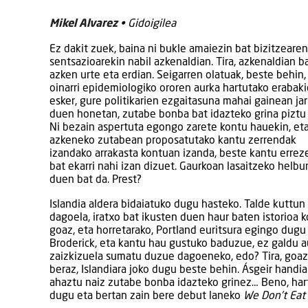
Mikel Alvarez
• Gidoigilea
Ez dakit zuek, baina ni bukle amaiezin bat bizitzearen
sentsazioarekin nabil azkenaldian. Tira, azkenaldian 
azken urte eta erdian. Seigarren olatuak, beste behin,
oinarri epidemiologiko ororen aurka hartutako erabaki
esker, gure politikarien ezgaitasuna mahai gainean jar
duen honetan, zutabe bonba bat idazteko grina piztu 
Ni bezain aspertuta egongo zarete kontu hauekin, et
azkeneko zutabean proposatutako kantu zerrendak
izandako arrakasta kontuan izanda, beste kantu errez
bat ekarri nahi izan dizuet. Gaurkoan lasaitzeko helbu
duen bat da. Prest?
Islandia aldera bidaiatuko dugu hasteko. Talde kuttu
dagoela, iratxo bat ikusten duen haur baten istorioa k
goaz, eta horretarako, Portland euritsura egingo dugu 
Broderick, eta kantu hau gustuko baduzue, ez galdu a
zaizkizuela sumatu duzue dagoeneko, edo? Tira, goazen
beraz, Islandiara joko dugu beste behin. Ásgeir handi
ahaztu naiz zutabe bonba idazteko grinez… Beno, har
dugu eta bertan zain bere debut laneko
We Don’t Eat