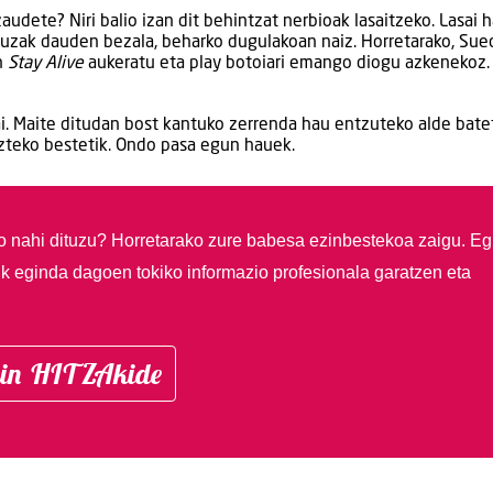
dete? Niri balio izan dit behintzat nerbioak lasaitzeko. Lasai h
 gauzak dauden bezala, beharko dugulakoan naiz. Horretarako, Sue
n
Stay Alive
aukeratu eta play botoiari emango diogu azkenekoz.
bai. Maite ditudan bost kantuko zerrenda hau entzuteko alde batet
azteko bestetik. Ondo pasa egun hauek.
so nahi dituzu?
Horretarako zure babesa ezinbestekoa zaigu. Eg
ik eginda dagoen tokiko informazio profesionala garatzen eta
in HITZAkide