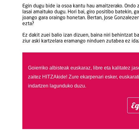
Egin dugu bide ia osoa kantu hau amaitzerako. Ondo zau
lasai amaituko dugu. Hori bai, giro positibo batekin,
joango gara oraingo honetan. Bertan, Jose Gonzaleze
ezta?
Ez dakit zuei balio izan dizuen, baina niri behintzat 
ziur aski kartzelara eramango ninduen zutabea ez id
Goierriko albisteak euskaraz, libre eta kalitatez ja
zaitez HITZAkide!
Zure ekarpenari esker, euskarat
indartzen lagunduko duzu.
Eg