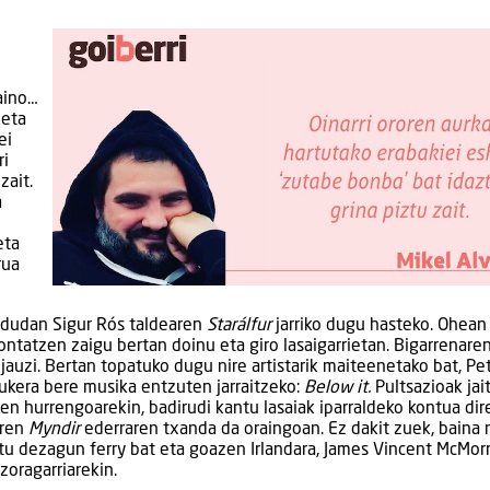
baino…
 eta
ei
ri
zait.
a
eta
rua
n dudan Sigur Rós taldearen
Starálfur
jarriko dugu hasteko. Ohean
ontatzen zaigu bertan doinu eta giro lasaigarrietan. Bigarrenaren
jauzi. Bertan topatuko dugu nire artistarik maiteenetako bat, Pe
ukera bere musika entzuten jarraitzeko:
Below it.
Pultsazioak jait
 hurrengoarekin, badirudi kantu lasaiak iparraldeko kontua dire
aren
Myndir
ederraren txanda da oraingoan. Ez dakit zuek, baina 
tu dezagun ferry bat eta goazen Irlandara, James Vincent McMo
zoragarriarekin.