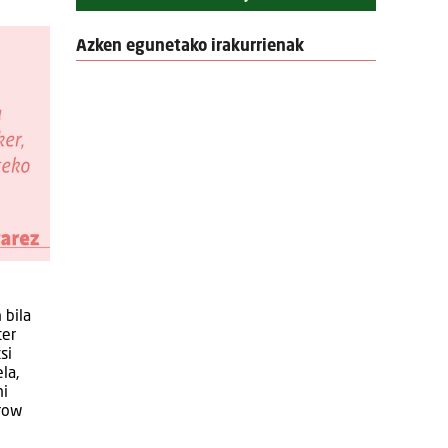
Azken egunetako irakurrienak
 bila
ter
si
la,
ni
rrow