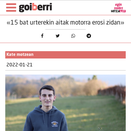
«15 bat urterekin aitak motorra erosi zidan»
Kate motzean
2022-01-21