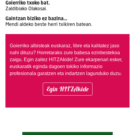
Goierriko txoko bat.
Zaldibiako Olakosai.
Gaintzan biziko ez bazina…
Mendi aldeko beste herri txikiren batean.
Goierriko albisteak euskaraz, libre eta kalitatez jaso
nahi dituzu?
Horretarako zure babesa ezinbestekoa
zaigu. Egin zaitez HITZAkide!
Zure ekarpenari esker,
euskaratik eginda dagoen tokiko informazio
profesionala garatzen eta indartzen lagunduko duzu.
Egin HITZAkide