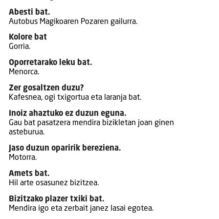
Abesti bat.
Autobus Magikoaren Pozaren gailurra.
Kolore bat
Gorria.
Oporretarako leku bat.
Menorca.
Zer gosaltzen duzu?
Kafesnea, ogi txigortua eta laranja bat.
Inoiz ahaztuko ez duzun eguna.
Gau bat pasatzera mendira bizikletan joan ginen
asteburua.
Jaso duzun oparirik bereziena.
Motorra.
Amets bat.
Hil arte osasunez bizitzea.
Bizitzako plazer txiki bat.
Mendira igo eta zerbait janez lasai egotea.