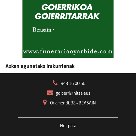
Azken egunetako irakurrienak
943 16 00 56
goiberri@hitza.eus
Oriamendi, 32 – BEASAIN
Nor gara