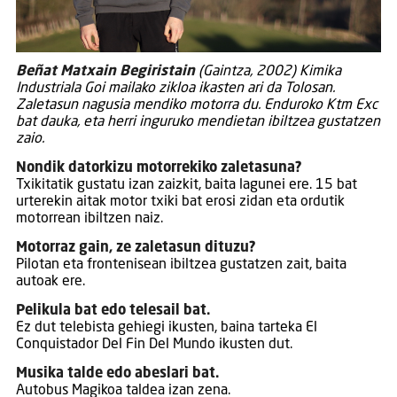
Beñat Matxain Begiristain
(Gaintza, 2002) Kimika
Industriala Goi mailako zikloa ikasten ari da Tolosan.
Zaletasun nagusia mendiko motorra du. Enduroko Ktm Exc
bat dauka, eta herri inguruko mendietan ibiltzea gustatzen
zaio.
Nondik datorkizu motorrekiko zaletasuna?
Txikitatik gustatu izan zaizkit, baita lagunei ere. 15 bat
urterekin aitak motor txiki bat erosi zidan eta ordutik
motorrean ibiltzen naiz.
Motorraz gain, ze zaletasun dituzu?
Pilotan eta frontenisean ibiltzea gustatzen zait, baita
autoak ere.
Pelikula bat edo telesail bat.
Ez dut telebista gehiegi ikusten, baina tarteka El
Conquistador Del Fin Del Mundo ikusten dut.
Musika talde edo abeslari bat.
Autobus Magikoa taldea izan zena.