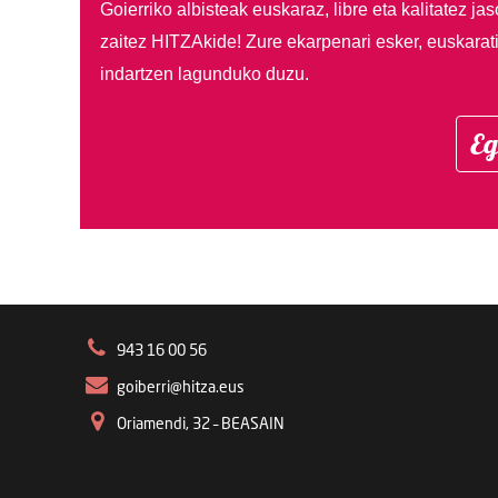
Goierriko albisteak euskaraz, libre eta kalitatez ja
zaitez HITZAkide!
Zure ekarpenari esker, euskarat
indartzen lagunduko duzu.
Eg
943 16 00 56
goiberri@hitza.eus
Oriamendi, 32 – BEASAIN