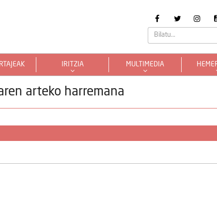
RTAJEAK
IRITZIA
MULTIMEDIA
HEME
aren arteko harremana