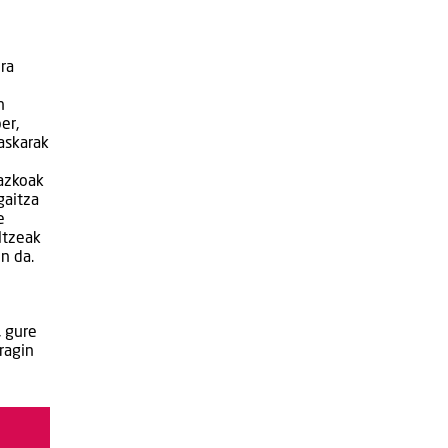
ra
n
er,
askarak
razkoak
gaitza
e
ltzeak
n da.
, gure
ragin