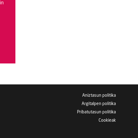
in
Aniztasun politika
Argitalpen politika
Pribatutasun politika
Cookieak