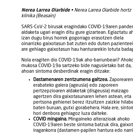
Nerea Larrea Oiarbide
• Nerea Larrea Oiarbide hortz
klinika (Beasain)
SARS-CoV-2 birusak eragindako COVID-19aren pande
aldaketa ugari eragin ditu gure gizartean. Egiaztatu a
izan dugu birus horrek gogorrago erasotzen diela
oinarrizko gaixotasun bat zuten edo duten pazienteei
are gehiago gaixotasun hau hanturarekin lotuta bada
Nola eragiten dio COVID-19ak aho-barrunbeari? Ahok
mukosa COVID-19a sartzeko bide nagusietako bat da, 
ahoan sintoma desberdinak eragin ditzake:
Dastamenaren zentzumena galtzea.
Zaporearen
erabateko galera (ageusia) edo zaporeen
pertzepzioaren aldaketak (disgeusia) maizago
agertzen dira gaixotasunaren lehen astean, eta
pertsona gehienei berez itzultzen zaizkie hilab
baten buruan, gutxi gorabehera. Hala ere, sinto
hori denbora gehiagoz luza daiteke.
COVID mingaina.
Mingaineko alterazioak ahoko
COVID-19aren beste sintoma batzuk dira, gaixot
iragankorra (dastamen-papilen hantura edo narr