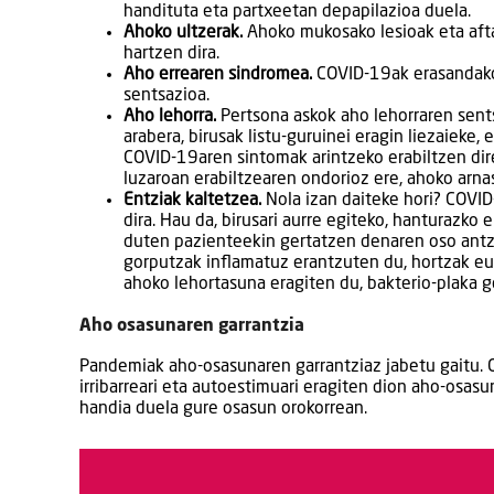
handituta eta partxeetan depapilazioa duela.
Ahoko ultzerak.
Ahoko mukosako lesioak eta aft
hartzen dira.
Aho errearen sindromea.
COVID-19ak erasandako 
sentsazioa.
Aho lehorra.
Pertsona askok aho lehorraren sents
arabera, birusak listu-guruinei eragin liezaieke,
COVID-19aren sintomak arintzeko erabiltzen dir
luzaroan erabiltzearen ondorioz ere, ahoko arna
Entziak kaltetzea.
Nola izan daiteke hori? COVI
dira. Hau da, birusari aurre egiteko, hanturazko
duten pazienteekin gertatzen denaren oso antze
gorputzak inflamatuz erantzuten du, hortzak eu
ahoko lehortasuna eragiten du, bakterio-plaka ge
Aho osasunaren garrantzia
Pandemiak aho-osasunaren garrantziaz jabetu gaitu. 
irribarreari eta autoestimuari eragiten dion aho-osas
handia duela gure osasun orokorrean.