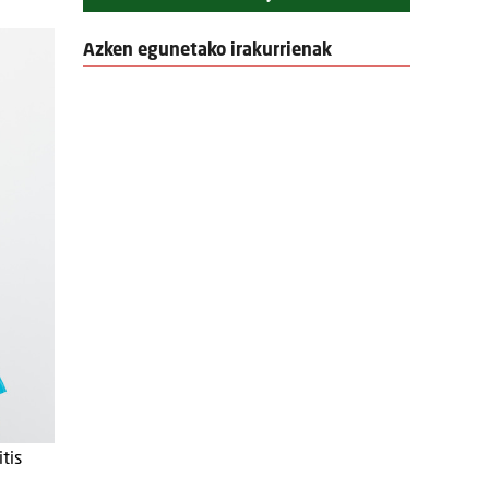
Azken egunetako irakurrienak
tis