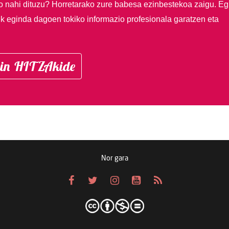
so nahi dituzu?
Horretarako zure babesa ezinbestekoa zaigu. Eg
ik eginda dagoen tokiko informazio profesionala garatzen eta
in HITZAkide
Nor gara