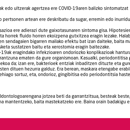
ak edo ultzerak agertzea ere COVID-19aren balizko sintomatzat
pertsonen artean ere deskribatu da sugar, erremin edo inurridu
azioa ere adierazi dute gaixotasunaren sintoma gisa. Hipotesie
 eta horrek fluido horren ekoizpena gutxitzea eragin lezake. Halab
en sendagaien bigarren mailako efektu bat izan daiteke, baita m
sketa sustatzen baitu eta xerostomia eragin baitezake.
D-19ak eragindako infekzioaren ondoriozko konplikazioak hantu
 erantzuna ematen da gure organismoan. Kasualki, periodontitisa 
koa da; izan ere, bakterioek entziak inbaditzen dituzte eta gur
sten dituen hezurra galduz. Era berean, maskara etengabe erabi
hiago sortuz, eta, ondorioz, gingibitisa edo periodontitsia haste
Odontologoarengana jotzea beti da garrantzitsua, besteak beste
una mantentzeko, baita mastekatzeko ere. Baina orain badakigu e