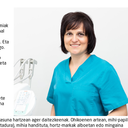
miak
hal
. Eta
go.
o
eta
ete
ma
asuna hartzean ager daitezkeenak. Ohikoenen artean, mihi-papili
itadura), mihia handituta, hortz-markak alboetan edo mingaina